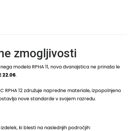
e zmogljivosti
rnega modela RPHA 11, nova dvanajstica ne prinaša le
E 22.06
.
HJC RPHA 12 združuje napredne materiale, izpopolnjeno
 postavlja nove standarde v svojem razredu.
delek, ki blesti na naslednjih področjih: