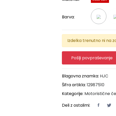
Barva:
Izdelka trenutno ni na za
Pošlji povpraševanje
Blagovna znamka:
HJC
Šifra artikla:
12987510
Kategorije:
Motoristične č
Deli z ostalimi: