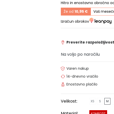
Hitro in enostavno obročno o
Že od
10,95 €
Vaš mesečn
Izračun obrokov
Preverite razpoložljivost
Na voljo po naročilu
Varen nakup
14-dnevno vračilo
Enostavno plačilo
Velikost:
XS
S
M
Material:
KOMPOZIT