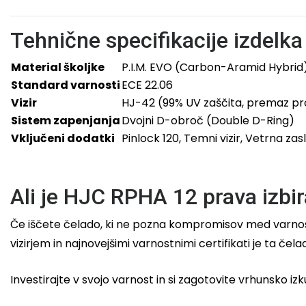
Tehnične specifikacije izdelka
Material školjke
P.I.M. EVO (Carbon-Aramid Hybrid
Standard varnosti
ECE 22.06
Vizir
HJ-42 (99% UV zaščita, premaz pr
Sistem zapenjanja
Dvojni D-obroč (Double D-Ring)
Vključeni dodatki
Pinlock 120, Temni vizir, Vetrna za
Ali je HJC RPHA 12 prava izbir
Če iščete čelado, ki ne pozna kompromisov med varnost
vizirjem in najnovejšimi varnostnimi certifikati je ta čela
Investirajte v svojo varnost in si zagotovite vrhunsko izk