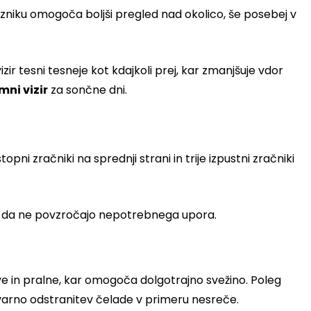
vozniku omogoča boljši pregled nad okolico, še posebej v
 vizir tesni tesneje kot kdajkoli prej, kar zmanjšuje vdor
mni vizir
za sončne dni.
ni zračniki na sprednji strani in trije izpustni zračniki
ani, da ne povzročajo nepotrebnega upora.
ive in pralne, kar omogoča dolgotrajno svežino. Poleg
varno odstranitev čelade v primeru nesreče.