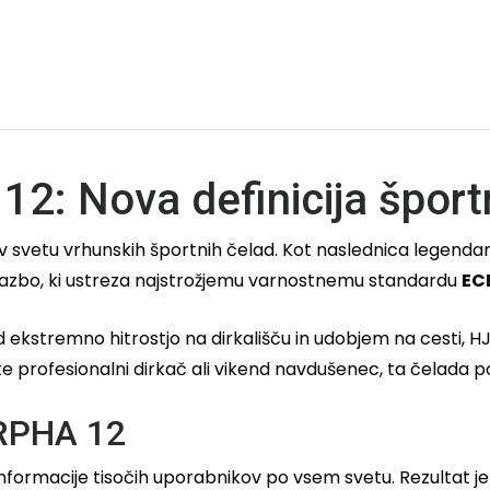
: Nova definicija športn
v svetu vrhunskih športnih čelad. Kot naslednica legenda
azbo, ki ustreza najstrožjemu varnostnemu standardu
EC
 ekstremno hitrostjo na dirkališču in udobjem na cesti, 
 ste profesionalni dirkač ali vikend navdušenec, ta čelada
 RPHA 12
ormacije tisočih uporabnikov po vsem svetu. Rezultat je iz