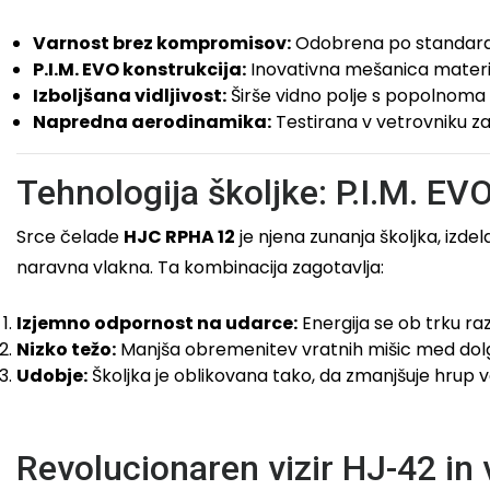
Varnost brez kompromisov:
Odobrena po standardu
P.I.M. EVO konstrukcija:
Inovativna mešanica materia
Izboljšana vidljivost:
Širše vidno polje s popolnoma 
Napredna aerodinamika:
Testirana v vetrovniku za s
Tehnologija školjke: P.I.M. E
Srce čelade
HJC RPHA 12
je njena zunanja školjka, izde
naravna vlakna. Ta kombinacija zagotavlja:
Izjemno odpornost na udarce:
Energija se ob trku raz
Nizko težo:
Manjša obremenitev vratnih mišic med dolg
Udobje:
Školjka je oblikovana tako, da zmanjšuje hrup v
Revolucionaren vizir HJ-42 in 