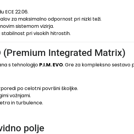
 ECE 22.06.
lov za maksimalno odpornost pri nizki teži.
novim sistemom vizirja.
tabilnost pri visokih hitrostih.
VO (Premium Integrated Matrix)
lana s tehnologijo
P.I.M. EVO
. Gre za kompleksno sestavo pla
poredi po celotni površini školjke.
imi vožnjami.
etra in turbulence.
vidno polje