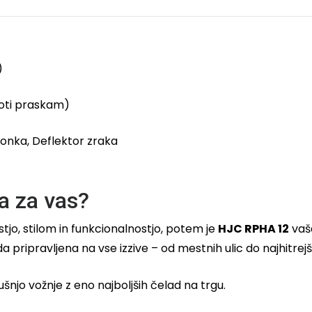
)
oti praskam)
slonka, Deflektor zraka
a za vas?
jo, stilom in funkcionalnostjo, potem je
HJC RPHA 12
vaša
da pripravljena na vse izzive – od mestnih ulic do najhitrejš
ušnjo vožnje z eno najboljših čelad na trgu.