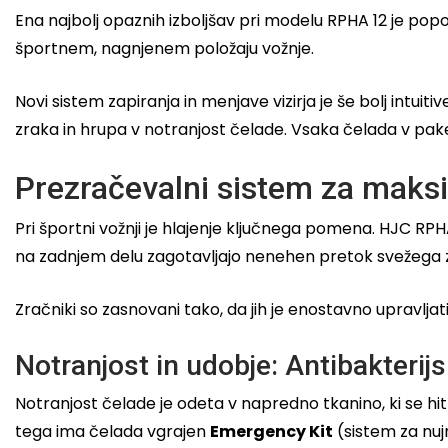
Ena najbolj opaznih izboljšav pri modelu RPHA 12 je p
športnem, nagnjenem položaju vožnje.
Novi sistem zapiranja in menjave vizirja je še bolj intuiti
zraka in hrupa v notranjost čelade. Vsaka čelada v pake
Prezračevalni sistem za maksi
Pri športni vožnji je hlajenje ključnega pomena. HJC RPHA
na zadnjem delu zagotavljajo nenehen pretok svežega 
Zračniki so zasnovani tako, da jih je enostavno upravlj
Notranjost in udobje: Antibakterij
Notranjost čelade je odeta v napredno tkanino, ki se hit
tega ima čelada vgrajen
Emergency Kit
(sistem za nuj