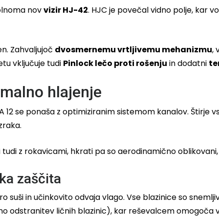
opolnoma nov
vizir HJ-42
. HJC je povečal vidno polje, kar 
ven. Zahvaljujoč
dvosmernemu vrtljivemu mehanizmu
,
tu vključuje tudi
Pinlock lečo proti rošenju
in dodatni
te
malno hlajenje
 12 se ponaša z optimiziranim sistemom kanalov. Štirje vstop
zraka.
ati tudi z rokavicami, hkrati pa so aerodinamično oblikov
ska zaščita
ro suši in učinkovito odvaja vlago. Vse blazinice so snemlj
no odstranitev ličnih blazinic), kar reševalcem omogoča 