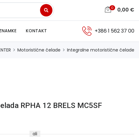
0
0,00
€
+386 1 562 37 00
ZNAMKE
KONTAKT
ENTER
Motoristične čelade
Integralne motoristične čelade
 čelada RPHA 12 BRELS MC5SF
ali