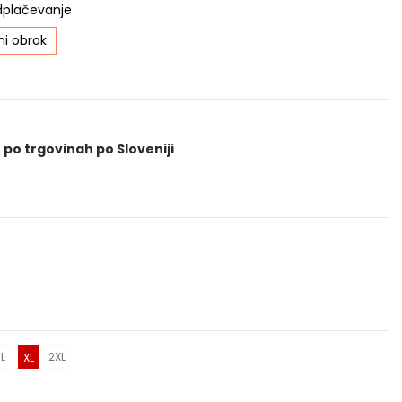
dplačevanje
i obrok
 po trgovinah po Sloveniji
L
2XL
XL