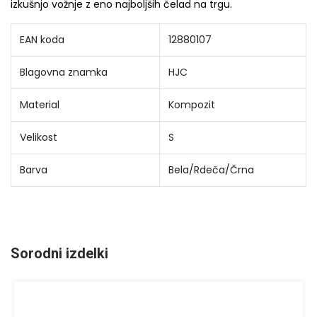
izkušnjo vožnje z eno najboljših čelad na trgu.
EAN koda
12880107
Blagovna znamka
HJC
Material
Kompozit
Velikost
S
Barva
Bela/Rdeča/Črna
Sorodni izdelki