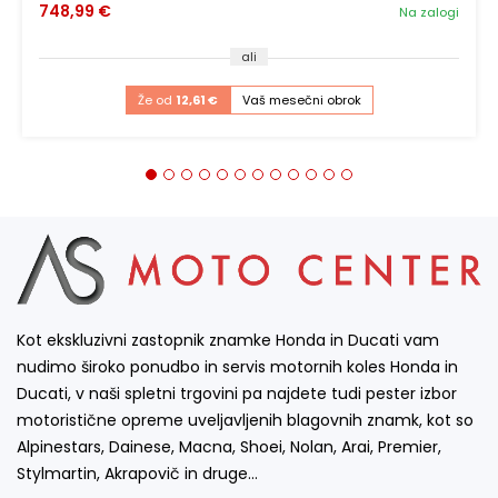
748,99 €
Na zalogi
ali
Že od
12,61 €
Vaš mesečni obrok
Kot ekskluzivni zastopnik znamke Honda in Ducati vam
nudimo široko ponudbo in servis motornih koles Honda in
Ducati, v naši spletni trgovini pa najdete tudi pester izbor
motoristične opreme uveljavljenih blagovnih znamk, kot so
Alpinestars, Dainese, Macna, Shoei, Nolan, Arai, Premier,
Stylmartin, Akrapovič in druge…