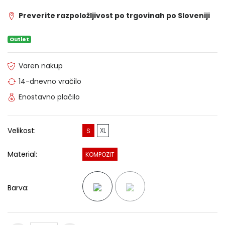
Preverite razpoložljivost po trgovinah po Sloveniji
Outlet
Varen nakup
14-dnevno vračilo
Enostavno plačilo
Velikost:
XL
S
Material:
KOMPOZIT
Barva: