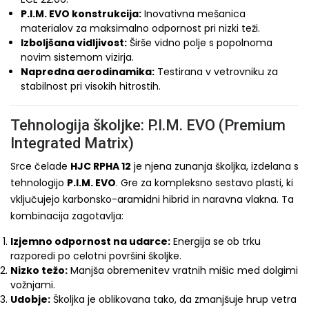
P.I.M. EVO konstrukcija:
Inovativna mešanica
materialov za maksimalno odpornost pri nizki teži.
Izboljšana vidljivost:
Širše vidno polje s popolnoma
novim sistemom vizirja.
Napredna aerodinamika:
Testirana v vetrovniku za
stabilnost pri visokih hitrostih.
Tehnologija školjke: P.I.M. EVO (Premium
Integrated Matrix)
Srce čelade
HJC RPHA 12
je njena zunanja školjka, izdelana s
tehnologijo
P.I.M. EVO
. Gre za kompleksno sestavo plasti, ki
vključujejo karbonsko-aramidni hibrid in naravna vlakna. Ta
kombinacija zagotavlja:
Izjemno odpornost na udarce:
Energija se ob trku
razporedi po celotni površini školjke.
Nizko težo:
Manjša obremenitev vratnih mišic med dolgimi
vožnjami.
Udobje:
Školjka je oblikovana tako, da zmanjšuje hrup vetra