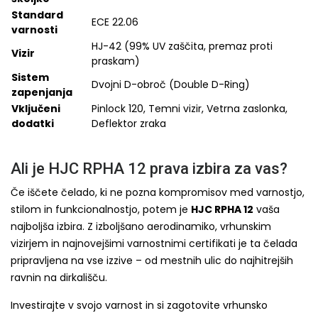
Standard
ECE 22.06
varnosti
HJ-42 (99% UV zaščita, premaz proti
Vizir
praskam)
Sistem
Dvojni D-obroč (Double D-Ring)
zapenjanja
Vključeni
Pinlock 120, Temni vizir, Vetrna zaslonka,
dodatki
Deflektor zraka
Ali je HJC RPHA 12 prava izbira za vas?
Če iščete čelado, ki ne pozna kompromisov med varnostjo,
stilom in funkcionalnostjo, potem je
HJC RPHA 12
vaša
najboljša izbira. Z izboljšano aerodinamiko, vrhunskim
vizirjem in najnovejšimi varnostnimi certifikati je ta čelada
pripravljena na vse izzive – od mestnih ulic do najhitrejših
ravnin na dirkališču.
Investirajte v svojo varnost in si zagotovite vrhunsko