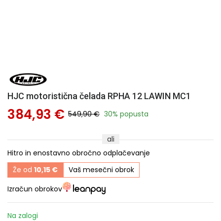
HJC motoristična čelada RPHA 12 LAWIN MC1
384,93 €
549,90 €
30% popusta
ali
Hitro in enostavno obročno odplačevanje
Že od
10,15 €
Vaš mesečni obrok
Izračun obrokov
Na zalogi