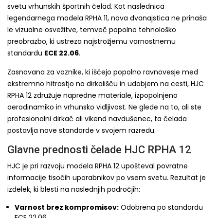
svetu vrhunskih športnih čelad. Kot naslednica
legendarnega modela RPHA 11, nova dvanajstica ne prinaša
le vizualne osvežitve, temveč popolno tehnološko
preobrazbo, ki ustreza najstrožjemu varnostnemu
standardu
ECE 22.06
.
Zasnovana za voznike, ki iščejo popolno ravnovesje med
ekstremno hitrostjo na dirkališču in udobjem na cesti, HJC
RPHA 12 združuje napredne materiale, izpopolnjeno
aerodinamiko in vrhunsko vidljivost. Ne glede na to, ali ste
profesionalni dirkač ali vikend navdušenec, ta čelada
postavlja nove standarde v svojem razredu.
Glavne prednosti čelade HJC RPHA 12
HJC je pri razvoju modela RPHA 12 upošteval povratne
informacije tisočih uporabnikov po vsem svetu. Rezultat je
izdelek, ki blesti na naslednjih področjih:
Varnost brez kompromisov:
Odobrena po standardu
ECE 22.06.