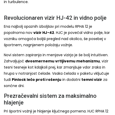
in turbulence.
Revolucionaren vizir HJ-42 in vidno polje
Ena najbolj opaznih izboljšav pri modelu RPHA 12 je
popolnoma nov
vizir HJ-42
. HJC je povečal vidno polje, kar
vozniku omogoča boljši pregled nad okolico, še posebej v
športnem, nagnjenem položaju vožnje.
Novi sistem zapiranja in menjave vizirja je še bolj intuitiven.
Zahvaljujoč
dvosmernemu vrtljivemu mehanizmu
, vizir
tesni tesneje kot kdajkoli prej, kar zmanjšuje vdor zraka in
hrupa v notranjost čelade. Vsaka čelada v paketu vključuje
tudi
Pinlock lečo proti rošenju
in dodatni
temni vizir
za
sončne dni.
Prezračevalni sistem za maksimalno
hlajenje
Pri športni vožnji je hlajenje ključnega pomena. HJC RPHA 12