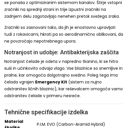
se ponaša z optimiziranim sistemom kanalov. Štirje vstopni
zračniki na sprednji strani in trije izpustni zračniki na
zadnjem delu zagotavljajo nenehen pretok svežega zraka.
Zračniki so zasnovani tako, da jih je enostavno upravljati
tudi z rokavicami, hkrati pa so aerodinamično oblikovani, da
ne povzročajo nepotrebnega upora.
Notranjost in udobje: Antibakterijska zaščita
Notranjost čelade je odeta v napredno tkanino, ki se hitro
suši in učinkovito odvaja vlago. Vse blazinice so snemljive in
pralne, kar omogoča dolgotrajno svežino. Poleg tega ima
čelada vgrajen
Emergency Kit
(sistem za nujno
odstranitev ličnih blazinic), kar reševalcem omogoča varno
odstranitev čelade v primeru nesreče.
Tehnične specifikacije izdelka
Material
P.I.M. EVO (Carbon-Aramid Hybrid)
školjke