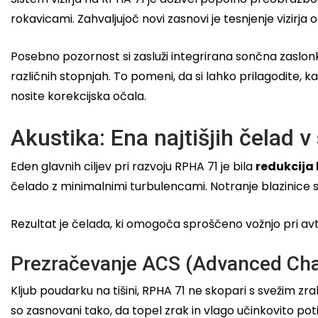
rokavicami. Zahvaljujoč novi zasnovi je tesnjenje vizirj
Posebno pozornost si zasluži integrirana sončna zaslo
različnih stopnjah. To pomeni, da si lahko prilagodite, ka
nosite korekcijska očala.
Akustika: Ena najtišjih čelad 
Eden glavnih ciljev pri razvoju RPHA 71 je bila
redukcija
čelado z minimalnimi turbulencami. Notranje blazinice 
Rezultat je čelada, ki omogoča sproščeno vožnjo pri avt
Prezračevanje ACS (Advanced Cha
Kljub poudarku na tišini, RPHA 71 ne skopari s svežim z
so zasnovani tako, da topel zrak in vlago učinkovito poti