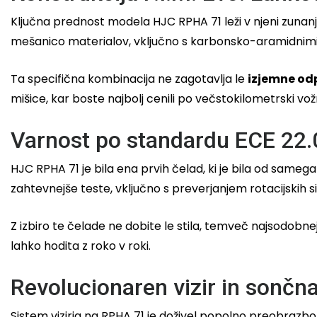
Ključna prednost modela HJC RPHA 71 leži v njeni zunanji 
mešanico materialov, vključno s karbonsko-aramidnimi v
Ta specifična kombinacija ne zagotavlja le
izjemne od
mišice, kar boste najbolj cenili po večstokilometrski vožnj
Varnost po standardu ECE 22.
HJC RPHA 71 je bila ena prvih čelad, ki je bila od sam
zahtevnejše teste, vključno s preverjanjem rotacijskih si
Z izbiro te čelade ne dobite le stila, temveč najsodobne
lahko hodita z roko v roki.
Revolucionaren vizir in sončn
Sistem vizirja na RPHA 71 je doživel popolno preobraz