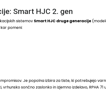
cije: Smart HJC 2. gen
ikacijskih sistemov
Smart HJC druge generacije
(modela 
 kar pomeni:
promisov. Je popolna izbira za tiste, ki potrebujejo varno
i, vrhunsko sončno zaslonko in izjemno izdelavo, RPHA 71 