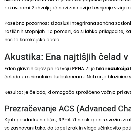
rokavicami. Zahvaljujoč novi zasnovi je tesnjenje vizirj
Posebno pozornost si zasluži integrirana sončna zaslo
različnih stopnjah. To pomeni, da si lahko prilagodite, ka
nosite korekcijska očala.
Akustika: Ena najtišjih čelad 
Eden glavnih ciljev pri razvoju RPHA 71 je bila
redukcija
čelado z minimalnimi turbulencami. Notranje blazinice 
Rezultat je čelada, ki omogoča sproščeno vožnjo pri avt
Prezračevanje ACS (Advanced Cha
Kljub poudarku na tišini, RPHA 71 ne skopari s svežim z
so zasnovani tako, da topel zrak in vlago učinkovito poti