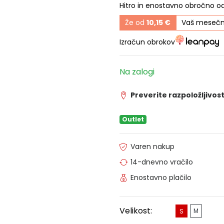
Hitro in enostavno obročno o
Že od
10,15 €
Vaš mesečn
Izračun obrokov
Na zalogi
Preverite razpoložljivost
Outlet
Varen nakup
14-dnevno vračilo
Enostavno plačilo
Velikost:
M
S