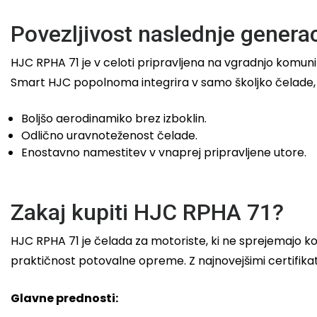
Povezljivost naslednje genera
HJC RPHA 71 je v celoti pripravljena na vgradnjo komun
Smart HJC popolnoma integrira v samo školjko čelade,
Boljšo aerodinamiko brez izboklin.
Odlično uravnoteženost čelade.
Enostavno namestitev v vnaprej pripravljene utore.
Zakaj kupiti HJC RPHA 71?
HJC RPHA 71 je čelada za motoriste, ki ne sprejemajo kom
praktičnost potovalne opreme. Z najnovejšimi certifikat
Glavne prednosti: