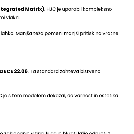
Integrated Matrix)
. HJC je uporabil kompleksno
i vlakni.
 lahko. Manjša teža pomeni manjši pritisk na vratne
 ECE 22.06
. Ta standard zahteva bistveno
HJC je s tem modelom dokazal, da varnost in estetika
aklepanje vizirja, ki ga je hkrati lažje odpreti z