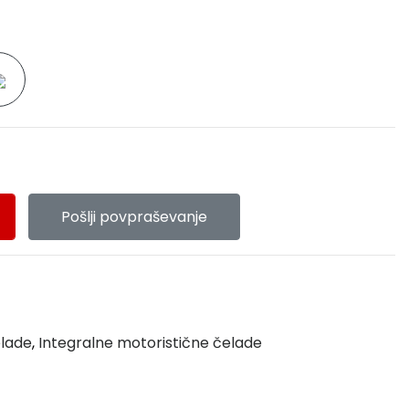
Pošlji povpraševanje
elade
,
Integralne motoristične čelade