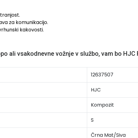
tranjost.
ava za komunikacijo.
vrhunski kakovosti.
ropo ali vsakodnevne vožnje v službo, vam bo HJC 
12637507
HJC
Kompozit
S
Črna Mat/Siva