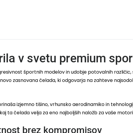
la v svetu premium sport
gresivnost športnih modelov in udobje potovalnih različic,
novo zasnovana čelada, ki odgovarja na zahteve najsodob
prinaša izjemno tišino, vrhunsko aerodinamiko in tehnologij
kaj ta čelada velja za eno najboljših naložb za vaše motor
otnost brez kompromisov