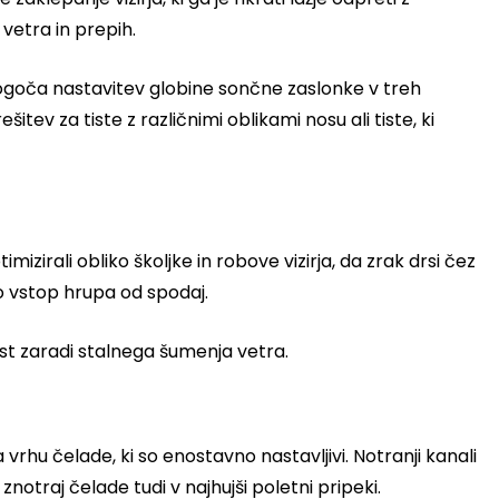
 vetra in prepih.
ogoča nastavitev globine sončne zaslonke v treh
itev za tiste z različnimi oblikami nosu ali tiste, ki
imizirali obliko školjke in robove vizirja, da zrak drsi čez
o vstop hrupa od spodaj.
ost zaradi stalnega šumenja vetra.
vrhu čelade, ki so enostavno nastavljivi. Notranji kanali
notraj čelade tudi v najhujši poletni pripeki.