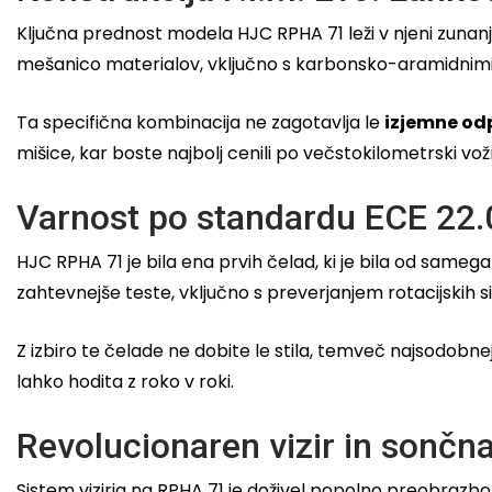
Ključna prednost modela HJC RPHA 71 leži v njeni zunanji 
mešanico materialov, vključno s karbonsko-aramidnimi v
Ta specifična kombinacija ne zagotavlja le
izjemne od
mišice, kar boste najbolj cenili po večstokilometrski vožnj
Varnost po standardu ECE 22.
HJC RPHA 71 je bila ena prvih čelad, ki je bila od sam
zahtevnejše teste, vključno s preverjanjem rotacijskih si
Z izbiro te čelade ne dobite le stila, temveč najsodobne
lahko hodita z roko v roki.
Revolucionaren vizir in sončn
Sistem vizirja na RPHA 71 je doživel popolno preobraz