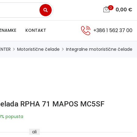
0
0,00
€
+386 1 562 37 00
ZNAMKE
KONTAKT
ENTER
Motoristične čelade
Integralne motoristične čelade
 čelada RPHA 71 MAPOS MC5SF
0% popusta
ali