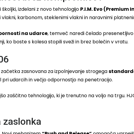
školjki, izdelani z novo tehnologijo
P.I.M. Evo (Premium 
lakni, karbonom, steklenimi vlakni in naravnimi platnenim
pornosti na udarce
, temveč naredi čelado presenetljivo
i, ko boste s kolesa stopili sveži in brez bolečin v vratu.
06
ega začetka zasnovana za izpolnjevanje strogega
standarda
l pri udarcih in večjo odpornostjo na penetracijo.
jšo zaščitno tehnologijo, ki je trenutno na voljo na trgu. 
a zaslonka
bo. Novi mehanizem
“Push and Release”
omogoča varnejše z