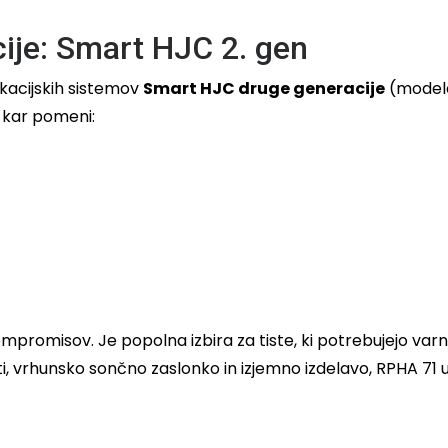
cije: Smart HJC 2. gen
ikacijskih sistemov
Smart HJC druge generacije
(modela 
 kar pomeni:
promisov. Je popolna izbira za tiste, ki potrebujejo varno
i, vrhunsko sončno zaslonko in izjemno izdelavo, RPHA 71 