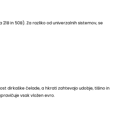
21B in 50B). Za razliko od univerzalnih sistemov, se
st dirkaške čelade, a hkrati zahtevajo udobje, tišino in
upravičuje vsak vložen evro.