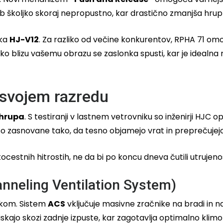
a ob školjko skoraj nepropustno, kar drastično zmanjša hrup
nka
HJ-V12
. Za razliko od večine konkurentov, RPHA 71 om
ko blizu vašemu obrazu se zaslonka spusti, kar je idealna reš
v svojem razredu
 hrupa
. S testiranji v lastnem vetrovniku so inženirji HJC opt
so zasnovane tako, da tesno objamejo vrat in preprečujej
ocestnih hitrostih, ne da bi po koncu dneva čutili utrujen
nneling Ventilation System)
rakom. Sistem
ACS
vključuje masivne zračnike na bradi in na 
skajo skozi zadnje izpuste, kar zagotavlja optimalno klimo z