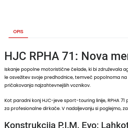
OPIS
HJC RPHA 71: Nova meri
Iskanje popolne motoristične čelade, ki bi združevala a
le osvežitev svoje predhodnice, temveč popolnoma na 
pričakovanja najzahtevnejših voznikov.
Kot paradni konj HJC-jeve sport-touring linije, RPHA 71 
za profesionalne dirkače. V nadaljevanju si poglejmo, za
Konstrukcija P.I.M. Evo: Lahk