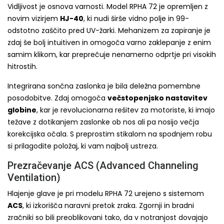
Vidljivost je osnova varnosti. Model RPHA 72 je opremljen z
novim vizirjem
HJ-40
, ki nudi širše vidno polje in 99-
odstotno zaščito pred UV-žarki. Mehanizem za zapiranje je
zdaj še bolj intuitiven in omogoča varno zaklepanje z enim
samim klikom, kar preprečuje nenamerno odprtje pri visokih
hitrostih.
Integrirana sončna zaslonka je bila deležna pomembne
posodobitve. Zdaj omogoča
večstopenjsko nastavitev
globine
, kar je revolucionarna rešitev za motoriste, ki imajo
težave z dotikanjem zaslonke ob nos ali pa nosijo večja
korekcijska očala. S preprostim stikalom na spodnjem robu
si prilagodite položaj, ki vam najbolj ustreza.
Prezračevanje ACS (Advanced Channeling
Ventilation)
Hlajenje glave je pri modelu RPHA 72 urejeno s sistemom
ACS
, ki izkorišča naravni pretok zraka. Zgornji in bradni
zračniki so bili preoblikovani tako, da v notranjost dovajajo