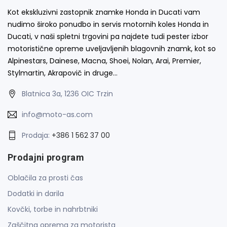
Kot ekskluzivni zastopnik znamke Honda in Ducati vam
nudimo široko ponudbo in servis motornih koles Honda in
Ducati, v naši spletni trgovini pa najdete tudi pester izbor
motoristične opreme uveljavljenih blagovnih znamk, kot so
Alpinestars, Dainese, Macna, Shoei, Nolan, Arai, Premier,
Stylmartin, Akrapovič in druge…
Blatnica 3a, 1236 OIC Trzin
info@moto-as.com
Prodaja:
+386 1 562 37 00
Prodajni program
Oblačila za prosti čas
Dodatki in darila
Kovčki, torbe in nahrbtniki
Zaščitna oprema za motorista