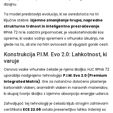
dizajnu.
Ta model predstavlja evolucijo, ki se osredotoča na tri
ključne stebre:
izjemno zmanjšanje hrupa, napredno
strukturno trdnost in inteligentno prezračevanje
.
RPHA 72 ni le zaščitni pripomoček; je visokotehnološki kos
opreme, ki vsako vožnjo spremeni v vrhunsko izkušnjo, ne
glede na to, ali ste na hitri avtocesti ali vijugasti gorski cesti.
Konstrukcija P.I.M. Evo 2.0: Lahkotnost, ki
varuje
Osnova vsake vrhunske čelade je njena školjka. HJC RPHA 72
uporablja nadgrajeno tehnologijo
P.I.M. Evo 2.0 (Premium
Integrated Matrix)
. Gre za natančno določeno plastenje
karbonskih vlaken, aramidnih vlaken in naravnih materialov,
ki skupaj tvorijo školjko z izjemno absorpcijo energije udarca.
Zahvaljujoč tej tehnologiji je čelada kljub strogim zahtevam
certifikata
ECE 22.06
ostala presenetljivo lahka. Inženirji so