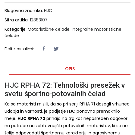
Blagovna znamka:
HJC
Šifra artikla:
12383107
Kategorije:
Motoristične čelade
,
Integralne motoristične
čelade
Deli z ostalimi:
OPIS
HJC RPHA 72: Tehnološki presežek v
svetu športno-potovalnih čelad
Ko so motoristi mislili, da so pri seriji RPHA 71 dosegli vrhunec
udobja in varnosti, je podjetje HJC ponovno premaknilo
meje.
HJC RPHA 72
prihaja na trg kot neposreden odgovor
na potrebe najzahtevnejših potovalnih motoristov, ki se ne
želijo odpovedati športnemu karakterju in agresivnemu