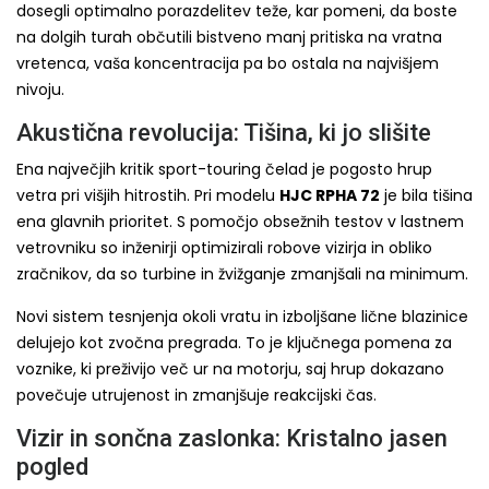
dosegli optimalno porazdelitev teže, kar pomeni, da boste
na dolgih turah občutili bistveno manj pritiska na vratna
vretenca, vaša koncentracija pa bo ostala na najvišjem
nivoju.
Akustična revolucija: Tišina, ki jo slišite
Ena največjih kritik sport-touring čelad je pogosto hrup
vetra pri višjih hitrostih. Pri modelu
HJC RPHA 72
je bila tišina
ena glavnih prioritet. S pomočjo obsežnih testov v lastnem
vetrovniku so inženirji optimizirali robove vizirja in obliko
zračnikov, da so turbine in žvižganje zmanjšali na minimum.
Novi sistem tesnjenja okoli vratu in izboljšane lične blazinice
delujejo kot zvočna pregrada. To je ključnega pomena za
voznike, ki preživijo več ur na motorju, saj hrup dokazano
povečuje utrujenost in zmanjšuje reakcijski čas.
Vizir in sončna zaslonka: Kristalno jasen
pogled