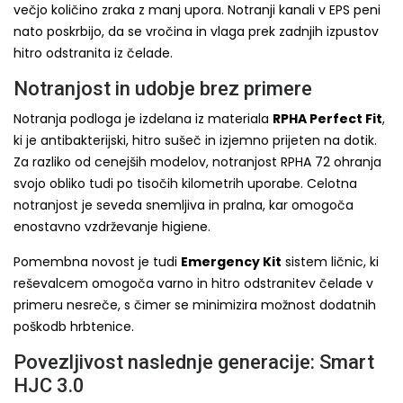
večjo količino zraka z manj upora. Notranji kanali v EPS peni
nato poskrbijo, da se vročina in vlaga prek zadnjih izpustov
hitro odstranita iz čelade.
Notranjost in udobje brez primere
Notranja podloga je izdelana iz materiala
RPHA Perfect Fit
,
ki je antibakterijski, hitro sušeč in izjemno prijeten na dotik.
Za razliko od cenejših modelov, notranjost RPHA 72 ohranja
svojo obliko tudi po tisočih kilometrih uporabe. Celotna
notranjost je seveda snemljiva in pralna, kar omogoča
enostavno vzdrževanje higiene.
Pomembna novost je tudi
Emergency Kit
sistem ličnic, ki
reševalcem omogoča varno in hitro odstranitev čelade v
primeru nesreče, s čimer se minimizira možnost dodatnih
poškodb hrbtenice.
Povezljivost naslednje generacije: Smart
HJC 3.0