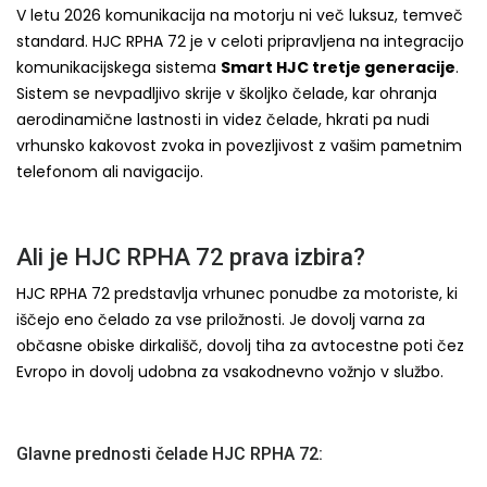
V letu 2026 komunikacija na motorju ni več luksuz, temveč
standard. HJC RPHA 72 je v celoti pripravljena na integracijo
komunikacijskega sistema
Smart HJC tretje generacije
.
Sistem se nevpadljivo skrije v školjko čelade, kar ohranja
aerodinamične lastnosti in videz čelade, hkrati pa nudi
vrhunsko kakovost zvoka in povezljivost z vašim pametnim
telefonom ali navigacijo.
Ali je HJC RPHA 72 prava izbira?
HJC RPHA 72 predstavlja vrhunec ponudbe za motoriste, ki
iščejo eno čelado za vse priložnosti. Je dovolj varna za
občasne obiske dirkališč, dovolj tiha za avtocestne poti čez
Evropo in dovolj udobna za vsakodnevno vožnjo v službo.
Glavne prednosti čelade HJC RPHA 72: