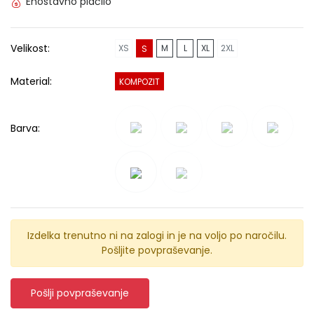
Enostavno plačilo
Velikost:
XS
M
L
XL
2XL
S
Material:
KOMPOZIT
Barva:
Izdelka trenutno ni na zalogi in je na voljo po naročilu.
Pošljite povpraševanje.
Pošlji povpraševanje