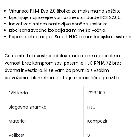
Vrhunska P.I.M. Evo 2.0 školjka za maksimalno zaščito.
Izpolnjuje najnovejše varnostne standarde ECE 22.06.
Inovativen sistem nastavljive sončne zaslonke.
Izboljšana zvočna izolacija za mirnejšo vožnjo.
Popolna integracija s Smart HJC komunikacijskimi sistemi.
Če cenite kakovostno izdelavo, napredne materiale in
varnost brez kompromisov, potem je HJC RPHA 72 brez
dvoma investicija, ki se vam bo povrnila z vsakim
prevoženim kilometrom čistega motorističnega užitka.
EAN koda
12383107
Blagovna znamka
HJC
Material
Kompozit
Velikost
S