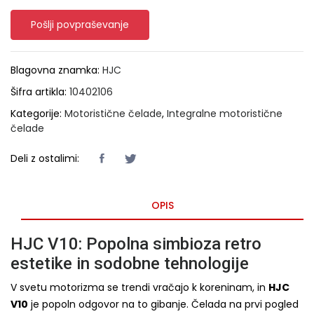
Pošlji povpraševanje
Blagovna znamka:
HJC
Šifra artikla:
10402106
Kategorije:
Motoristične čelade
,
Integralne motoristične
čelade
Deli z ostalimi:
OPIS
HJC V10: Popolna simbioza retro
estetike in sodobne tehnologije
V svetu motorizma se trendi vračajo k koreninam, in
HJC
V10
je popoln odgovor na to gibanje. Čelada na prvi pogled