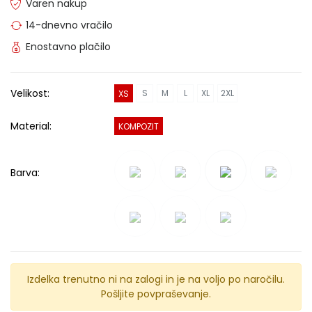
Varen nakup
14-dnevno vračilo
Enostavno plačilo
Velikost:
S
M
L
XL
2XL
XS
Material:
KOMPOZIT
Barva:
Izdelka trenutno ni na zalogi in je na voljo po naročilu.
Pošljite povpraševanje.