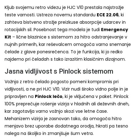
Kljub svojemu retro videzu je HJC V10 prestala najstrožje
teste varnosti. Ustreza novemu standardu
ECE 22.06
, ki
zahteva bistveno strožje preizkuse absorpcije udarcev in
rotacijskih sil. Posebnost tega modela je tudi
Emergency
Kit
– lične blazinice s sistemom za hitro odstranjevanje v
nujnih primerih, kar reševalcem omogoča varno snemanje
čelade z glave ponesrečenca. To je funkcija, ki jo redko
najdemo pri čeladah s tako izrazitim klasičnim dizajnom.
Jasna vidljivost s Pinlock sistemom
Vožnja z retro čelado pogosto pomeni kompromis pri
vidljivosti, a ne pri HJC V10. Vizir nudi široko vidno polje in je
pripravljen na
Pinlock lečo
, ki je vključena v paket. Pinlock
100% preprečuje rošenje vizirja v hladnih ali deževnih dneh,
kar zagotavlja varno vožnjo skozi vse letne čase.
Mehanizem vizirja je zasnovan tako, da omogoča hitro
menjavo brez uporabe dodatnega orodja, hkrati pa tesno
nalega na školjko in zmanjšuje šum vetra.