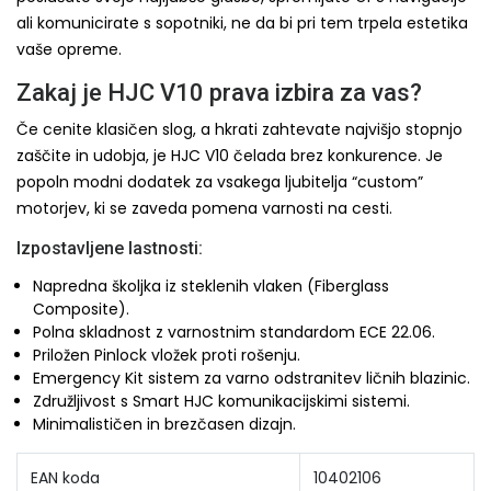
ali komunicirate s sopotniki, ne da bi pri tem trpela estetika
vaše opreme.
Zakaj je HJC V10 prava izbira za vas?
Če cenite klasičen slog, a hkrati zahtevate najvišjo stopnjo
zaščite in udobja, je HJC V10 čelada brez konkurence. Je
popoln modni dodatek za vsakega ljubitelja “custom”
motorjev, ki se zaveda pomena varnosti na cesti.
Izpostavljene lastnosti:
Napredna školjka iz steklenih vlaken (Fiberglass
Composite).
Polna skladnost z varnostnim standardom ECE 22.06.
Priložen Pinlock vložek proti rošenju.
Emergency Kit sistem za varno odstranitev ličnih blazinic.
Združljivost s Smart HJC komunikacijskimi sistemi.
Minimalističen in brezčasen dizajn.
EAN koda
10402106