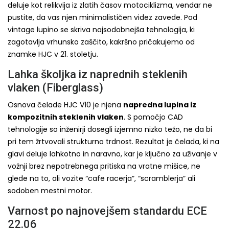
deluje kot relikvija iz zlatih časov motociklizma, vendar ne
pustite, da vas njen minimalističen videz zavede. Pod
vintage lupino se skriva najsodobnejša tehnologija, ki
zagotavlja vrhunsko zaščito, kakršno pričakujemo od
znamke HJC v 21. stoletju.
Lahka školjka iz naprednih steklenih
vlaken (Fiberglass)
Osnova čelade HJC V10 je njena
napredna lupina iz
kompozitnih steklenih vlaken
. S pomočjo CAD
tehnologije so inženirji dosegli izjemno nizko težo, ne da bi
pri tem žrtvovali strukturno trdnost. Rezultat je čelada, ki na
glavi deluje lahkotno in naravno, kar je ključno za uživanje v
vožnji brez nepotrebnega pritiska na vratne mišice, ne
glede na to, ali vozite “cafe racerja”, “scramblerja” ali
sodoben mestni motor.
Varnost po najnovejšem standardu ECE
22.06