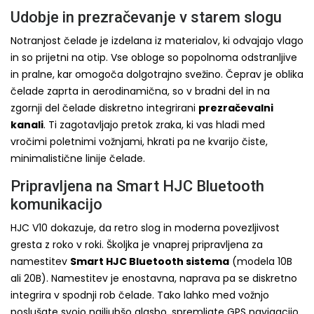
Udobje in prezračevanje v starem slogu
Notranjost čelade je izdelana iz materialov, ki odvajajo vlago
in so prijetni na otip. Vse obloge so popolnoma odstranljive
in pralne, kar omogoča dolgotrajno svežino. Čeprav je oblika
čelade zaprta in aerodinamična, so v bradni del in na
zgornji del čelade diskretno integrirani
prezračevalni
kanali
. Ti zagotavljajo pretok zraka, ki vas hladi med
vročimi poletnimi vožnjami, hkrati pa ne kvarijo čiste,
minimalistične linije čelade.
Pripravljena na Smart HJC Bluetooth
komunikacijo
HJC V10 dokazuje, da retro slog in moderna povezljivost
gresta z roko v roki. Školjka je vnaprej pripravljena za
namestitev
Smart HJC Bluetooth sistema
(modela 10B
ali 20B). Namestitev je enostavna, naprava pa se diskretno
integrira v spodnji rob čelade. Tako lahko med vožnjo
poslušate svojo najljubšo glasbo, spremljate GPS navigacijo