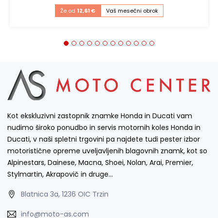
Že od
12,61 €
Vaš mesečni obrok
Kot ekskluzivni zastopnik znamke Honda in Ducati vam
nudimo široko ponudbo in servis motornih koles Honda in
Ducati, v naši spletni trgovini pa najdete tudi pester izbor
motoristične opreme uveljavljenih blagovnih znamk, kot so
Alpinestars, Dainese, Macna, Shoei, Nolan, Arai, Premier,
Stylmartin, Akrapovič in druge…
Blatnica 3a, 1236 OIC Trzin
info@moto-as.com