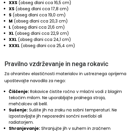
XXS
(obseg dlani cca 16,5 cm)
XS
(obseg dlani cca 17,8 cm)
S
(obseg dlani cca 19,0 cm)
M
(obseg dlani cca 20,3 cm)
L
(obseg dlani cca 21,6 cm)
XL
(obseg dlani cca 22,9 cm)
XXL
(obseg dlani cca 24,1 cm)
XXXL
(obseg dlani cca 25,4 cm)
Pravilno vzdrževanje in nega rokavic
Za ohranitev elastičnosti materialov in ustreznega oprijema
upoštevajte navodila za nego:
Čiščenje:
Rokavice čistite ročno v mlačni vodi z blagim
tekočim milom. Ne uporabljajte pralnega stroja,
mehčalcev ali belil.
Sušenje:
Sušite jih na zraku na sobni temperaturi. Ne
izpostavljajte jih neposredni sončni svetlobi ali
radiatorjem.
Shranjevanje:
Shranjujte jih v suhem in zračnem