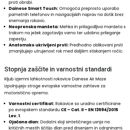
proti obrabi.
Dainese Smart Touch:
Omogoča preprosto uporabo
pametnih telefonov in navigacijskih naprav na dotik brez
snemanja rokavic.
Neoprenska manšeta:
Mehka in prilagodljiva manšeta s
trakom na ježek zagotavlja varno ter udobno prileganje
zapestju.
Anatomsko ukrivljeni prsti:
Predhodno oblikovani prsti
zmanjšujejo utrujenost rok med daljšim stiskanjem ročic.
Stopnja zaščite in varnostni standardi
Kljub izjemni lahkotnosti rokavice Dainese Air Maze
izpolnjujejo stroge evropske varnostne zahteve za
motoristično opremo.
Varnostni certifikat:
Rokavice so uradno certificirane
po evropskem standardu
CE – Cat. II – EN 13594/2015
Lev. 1
.
Ojačana dlan:
Dodatni sloji sintetičnega usnja na
kritičnih mestih ščitijo dlan pred drsenjem in odrgninami.