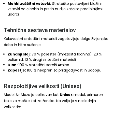
Mehki zaščitni vstavki:
Strateško postavljeni blažilni
vstavki na členkih in prstih nudijo zaščito pred blažjimi
udarci.
Tehnična sestava materialov
Kakovostni sintetični materiali zagotavljajo dolgo življenjsko
dobo in hitro sušenje:
Zunanji sloj:
70 % poliester (mrežasta tkanina), 20 %
poliamid, 10 % drugi sintetični materiali.
Dlan:
100 % sintetični semiš Amica.
Zapestje:
100 % neopren za prilagodljivost in udobje.
Razpoložljive velikosti (Unisex)
Model Air Maze je oblikovan kot
Unisex
model, primeren
tako za moške kot za ženske. Na voljo je v naslednjih
velikostih: