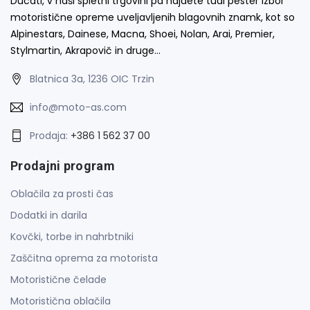
Ducati, v naši spletni trgovini pa najdete tudi pester izbor
motoristične opreme uveljavljenih blagovnih znamk, kot so
Alpinestars, Dainese, Macna, Shoei, Nolan, Arai, Premier,
Stylmartin, Akrapovič in druge…
Blatnica 3a, 1236 OIC Trzin
info@moto-as.com
Prodaja:
+386 1 562 37 00
Prodajni program
Oblačila za prosti čas
Dodatki in darila
Kovčki, torbe in nahrbtniki
Zaščitna oprema za motorista
Motoristične čelade
Motoristična oblačila