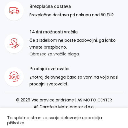
Brezplačna dostava
Brezplačna dostava pri nakupu nad 50 EUR.
14 dni možnosti vračila
Če z izdelkom ne boste zadovoljni, ga lahko
vrnete brezplačno.
Obrazec za vračilo blaga
Prodajni svetovalci
Znotraj delovnega časa so vam na voljo naši
prodajni svetovalci.
© 2026 Vse pravice pridržane | AS MOTO CENTER
AS Domžale Moto center d.o.o.
Izdelava spletne strani:
RSMT
Ta spletna stran za svoje delovanje uporablja
piškotke.