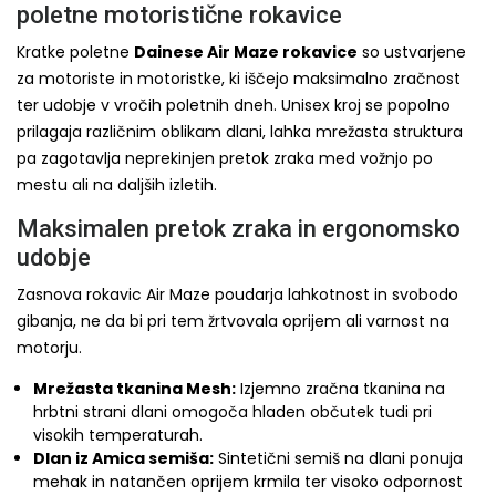
poletne motoristične rokavice
Kratke poletne
Dainese Air Maze rokavice
so ustvarjene
za motoriste in motoristke, ki iščejo maksimalno zračnost
ter udobje v vročih poletnih dneh. Unisex kroj se popolno
prilagaja različnim oblikam dlani, lahka mrežasta struktura
pa zagotavlja neprekinjen pretok zraka med vožnjo po
mestu ali na daljših izletih.
Maksimalen pretok zraka in ergonomsko
udobje
Zasnova rokavic Air Maze poudarja lahkotnost in svobodo
gibanja, ne da bi pri tem žrtvovala oprijem ali varnost na
motorju.
Mrežasta tkanina Mesh:
Izjemno zračna tkanina na
hrbtni strani dlani omogoča hladen občutek tudi pri
visokih temperaturah.
Dlan iz Amica semiša:
Sintetični semiš na dlani ponuja
mehak in natančen oprijem krmila ter visoko odpornost