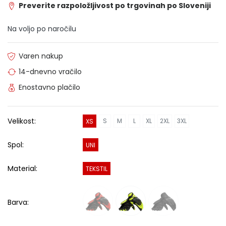
Preverite razpoložljivost po trgovinah po Sloveniji
Na voljo po naročilu
Varen nakup
14-dnevno vračilo
Enostavno plačilo
Velikost:
S
M
L
XL
2XL
3XL
XS
Spol:
UNI
Material:
TEKSTIL
Barva: