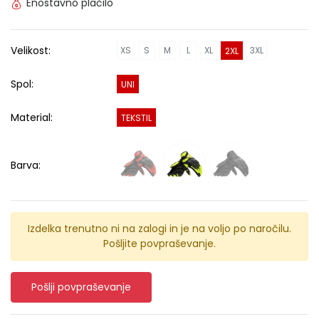
Enostavno plačilo
Velikost:
XS
S
M
L
XL
3XL
2XL
Spol:
UNI
Material:
TEKSTIL
Barva:
Izdelka trenutno ni na zalogi in je na voljo po naročilu.
Pošljite povpraševanje.
Pošlji povpraševanje