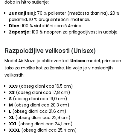
dobo in hitro sušenje:
Zunanji sloj:
70 % poliester (mrežasta tkanina), 20 %
poliamid, 10 % drugi sintetični materiali.
Dlan:
100 % sintetični semiš Amica.
Zapestje:
100 % neopren za prilagodljivost in udobje.
Razpoložljive velikosti (Unisex)
Model Air Maze je oblikovan kot
Unisex
model, primeren
tako za moške kot za ženske. Na voljo je v naslednjih
velikostih:
XXS
(obseg dlani cca 16,5 cm)
XS
(obseg dlani cca 17,8 cm)
S
(obseg dlani cca 19,0 cm)
M
(obseg dlani cca 20,3 cm)
L
(obseg dlani cca 21,6 cm)
XL
(obseg dlani cca 22,9 cm)
XXL
(obseg dlani cca 24,1 cm)
XXXL
(obseg dlani cca 25,4 cm)