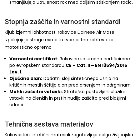
zmanjšujejo utrujenost rok med daljšim stiskanjem ročic.
Stopnja zaščite in varnostni standardi
Kljub izjemni lahkotnosti rokavice Dainese Air Maze
izpolnjujejo stroge evropske varnostne zahteve za
motoristično opremo.
Varnostni certifikat:
Rokavice so uradno certificirane
po evropskem standardu
CE – Cat. II – EN 13594/2015
Lev. 1
.
Ojačana dlan:
Dodatni sloji sintetičnega usnja na
kritičnih mestih ščitijo dlan pred drsenjem in odrgninami.
Mehki zaščitni vstavki:
Strateško postavljeni blažilni
vstavki na členkih in prstih nudijo zaščito pred blažjimi
udarci.
Tehnična sestava materialov
Kakovostni sintetični materiali zagotavljajo dolgo življenjsko