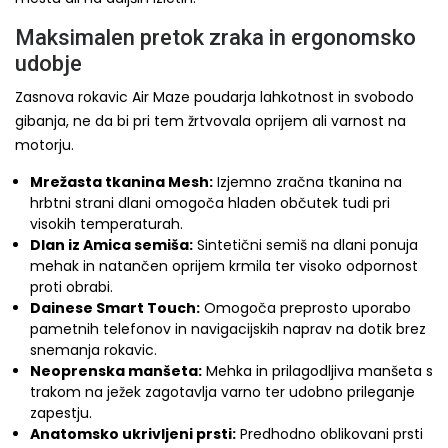
Maksimalen pretok zraka in ergonomsko
udobje
Zasnova rokavic Air Maze poudarja lahkotnost in svobodo
gibanja, ne da bi pri tem žrtvovala oprijem ali varnost na
motorju.
Mrežasta tkanina Mesh:
Izjemno zračna tkanina na
hrbtni strani dlani omogoča hladen občutek tudi pri
visokih temperaturah.
Dlan iz Amica semiša:
Sintetični semiš na dlani ponuja
mehak in natančen oprijem krmila ter visoko odpornost
proti obrabi.
Dainese Smart Touch:
Omogoča preprosto uporabo
pametnih telefonov in navigacijskih naprav na dotik brez
snemanja rokavic.
Neoprenska manšeta:
Mehka in prilagodljiva manšeta s
trakom na ježek zagotavlja varno ter udobno prileganje
zapestju.
Anatomsko ukrivljeni prsti:
Predhodno oblikovani prsti