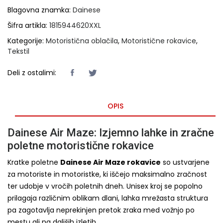
Blagovna znamka:
Dainese
Šifra artikla:
1815944620XXL
Kategorije:
Motoristična oblačila
,
Motoristične rokavice
,
Tekstil
Deli z ostalimi:
OPIS
Dainese Air Maze: Izjemno lahke in zračne
poletne motoristične rokavice
Kratke poletne
Dainese Air Maze rokavice
so ustvarjene
za motoriste in motoristke, ki iščejo maksimalno zračnost
ter udobje v vročih poletnih dneh. Unisex kroj se popolno
prilagaja različnim oblikam dlani, lahka mrežasta struktura
pa zagotavlja neprekinjen pretok zraka med vožnjo po
mestu ali na daljših izletih.