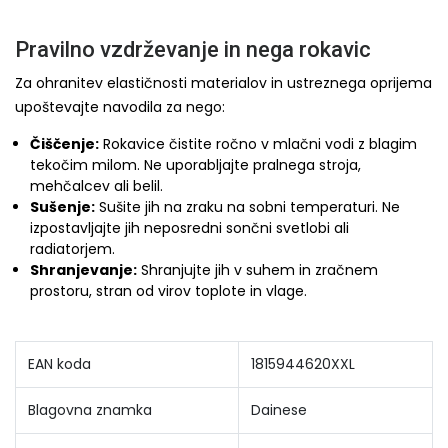
Pravilno vzdrževanje in nega rokavic
Za ohranitev elastičnosti materialov in ustreznega oprijema
upoštevajte navodila za nego:
Čiščenje:
Rokavice čistite ročno v mlačni vodi z blagim
tekočim milom. Ne uporabljajte pralnega stroja,
mehčalcev ali belil.
Sušenje:
Sušite jih na zraku na sobni temperaturi. Ne
izpostavljajte jih neposredni sončni svetlobi ali
radiatorjem.
Shranjevanje:
Shranjujte jih v suhem in zračnem
prostoru, stran od virov toplote in vlage.
EAN koda
1815944620XXL
Blagovna znamka
Dainese