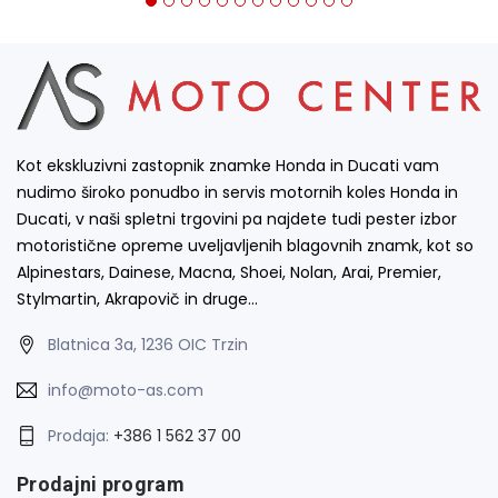
Kot ekskluzivni zastopnik znamke Honda in Ducati vam
nudimo široko ponudbo in servis motornih koles Honda in
Ducati, v naši spletni trgovini pa najdete tudi pester izbor
motoristične opreme uveljavljenih blagovnih znamk, kot so
Alpinestars, Dainese, Macna, Shoei, Nolan, Arai, Premier,
Stylmartin, Akrapovič in druge…
Blatnica 3a, 1236 OIC Trzin
info@moto-as.com
Prodaja:
+386 1 562 37 00
Prodajni program