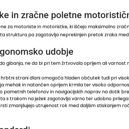
ke in zračne poletne motoristič
ne za motoriste in motoristke, ki iščejo maksimalno zračno
ta struktura pa zagotavlja neprekinjen pretok zraka med vo
ergonomsko udobje
 gibanja, ne da bi pri tem žrtvovala oprijem ali varnost 
hrbtni strani dlani omogoča hladen občutek tudi pri viso
uja mehak in natančen oprijem krmila ter visoko odpornost
ametnih telefonov in navigacijskih naprav na dotik bre
ta s trakom na ježek zagotavlja varno ter udobno prilegan
sti zmanjšujejo utrujenost rok med daljšim stiskanjem roč