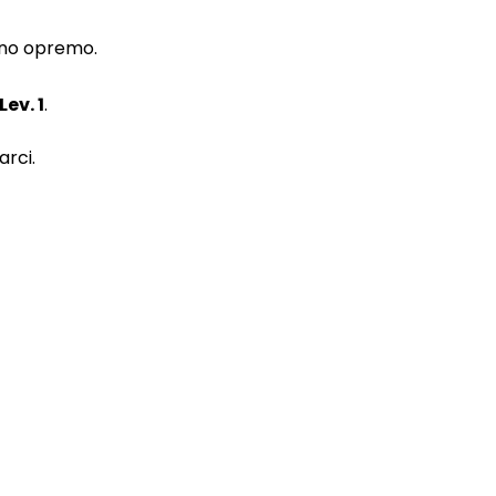
ično opremo.
Lev. 1
.
arci.