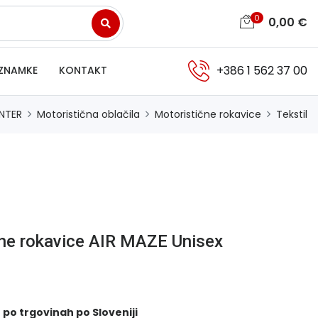
0
0,00
€
+386 1 562 37 00
ZNAMKE
KONTAKT
NTER
Motoristična oblačila
Motoristične rokavice
Tekstil
čne rokavice AIR MAZE Unisex
 po trgovinah po Sloveniji