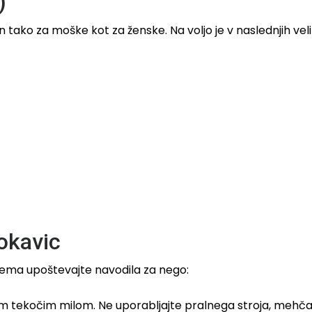
)
tako za moške kot za ženske. Na voljo je v naslednjih veli
rokavic
ijema upoštevajte navodila za nego:
m tekočim milom. Ne uporabljajte pralnega stroja, mehčalc