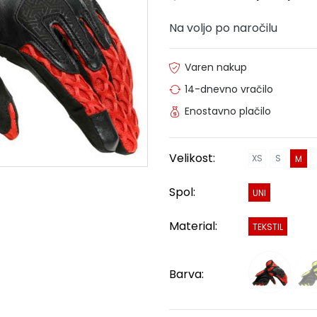
Na voljo po naročilu
Varen nakup
14-dnevno vračilo
Enostavno plačilo
Velikost:
XS
S
M
Spol:
UNI
Material:
TEKSTIL
Barva: