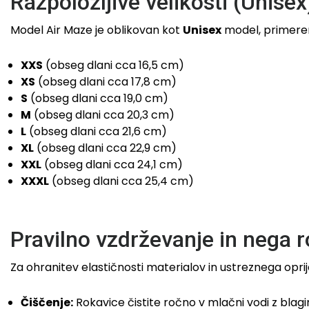
Razpoložljive velikosti (Unisex
Model Air Maze je oblikovan kot
Unisex
model, primeren 
XXS
(obseg dlani cca 16,5 cm)
XS
(obseg dlani cca 17,8 cm)
S
(obseg dlani cca 19,0 cm)
M
(obseg dlani cca 20,3 cm)
L
(obseg dlani cca 21,6 cm)
XL
(obseg dlani cca 22,9 cm)
XXL
(obseg dlani cca 24,1 cm)
XXXL
(obseg dlani cca 25,4 cm)
Pravilno vzdrževanje in nega 
Za ohranitev elastičnosti materialov in ustreznega opr
Čiščenje:
Rokavice čistite ročno v mlačni vodi z blagi