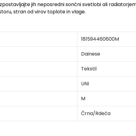
zpostavljajte jih neposredni sončni svetlobi ali radiatorjem
oru, stran od virov toplote in vlage.
181594460600M
Dainese
Tekstil
UNI
M
Črna/Rdeča