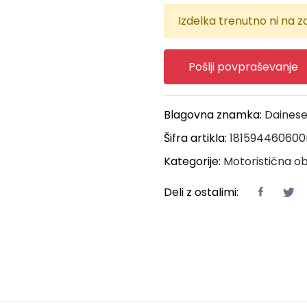
Izdelka trenutno ni na za
Pošlji povpraševanje
Blagovna znamka:
Daines
Šifra artikla:
18159446060
Kategorije:
Motoristična ob
Deli z ostalimi: