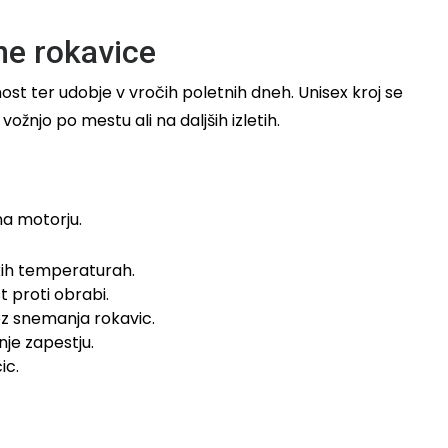
ne rokavice
st ter udobje v vročih poletnih dneh. Unisex kroj se
žnjo po mestu ali na daljših izletih.
na motorju.
kih temperaturah.
 proti obrabi.
z snemanja rokavic.
je zapestju.
ic.