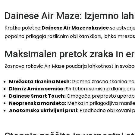
Dainese Air Maze: Izjemno lah
Kratke poletne
Dainese Air Maze rokavice
so ustvarje
popolno prilagaja različnim oblikam dlani, lahka mrežas
Maksimalen pretok zraka in 
Zasnova rokavic Air Maze poudarja lahkotnost in svobodo
Mrežasta tkanina Mesh:
Izjemno zračna tkanina na 
Dlan iz Amica semiša:
Sintetični semiš na dlani pon
Dainese Smart Touch:
Omogoča preprosto uporabo p
Neoprenska manšeta:
Mehka in prilagodljiva manše
Anatomsko ukrivljeni prsti:
Predhodno oblikovani pr