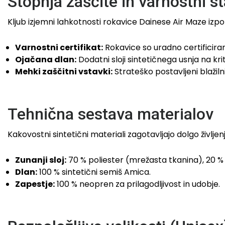
Stopnja zaščite in varnostni s
Kljub izjemni lahkotnosti rokavice Dainese Air Maze iz
Varnostni certifikat:
Rokavice so uradno certifici
Ojačana dlan:
Dodatni sloji sintetičnega usnja na kri
Mehki zaščitni vstavki:
Strateško postavljeni blažilni
Tehnična sestava materialov
Kakovostni sintetični materiali zagotavljajo dolgo življen
Zunanji sloj:
70 % poliester (mrežasta tkanina), 20 % p
Dlan:
100 % sintetični semiš Amica.
Zapestje:
100 % neopren za prilagodljivost in udobje.