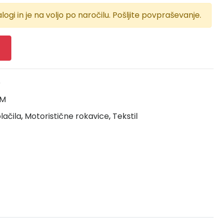
logi in je na voljo po naročilu. Pošljite povpraševanje.
e
0M
lačila
,
Motoristične rokavice
,
Tekstil