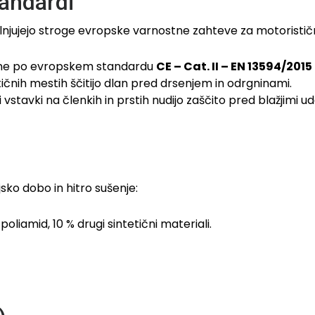
tandardi
polnjujejo stroge evropske varnostne zahteve za motorist
rane po evropskem standardu
CE – Cat. II – EN 13594/2015 
tičnih mestih ščitijo dlan pred drsenjem in odrgninami.
 vstavki na členkih in prstih nudijo zaščito pred blažjimi ud
jsko dobo in hitro sušenje:
oliamid, 10 % drugi sintetični materiali.