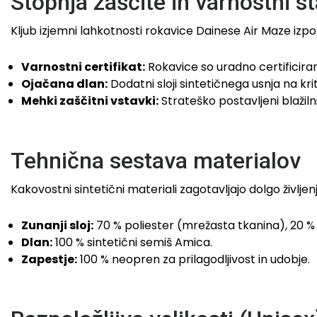
Stopnja zaščite in varnostni s
Kljub izjemni lahkotnosti rokavice Dainese Air Maze iz
Varnostni certifikat:
Rokavice so uradno certifici
Ojačana dlan:
Dodatni sloji sintetičnega usnja na kri
Mehki zaščitni vstavki:
Strateško postavljeni blažilni
Tehnična sestava materialov
Kakovostni sintetični materiali zagotavljajo dolgo življen
Zunanji sloj:
70 % poliester (mrežasta tkanina), 20 % p
Dlan:
100 % sintetični semiš Amica.
Zapestje:
100 % neopren za prilagodljivost in udobje.