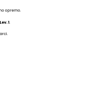
ično opremo.
Lev. 1
.
arci.