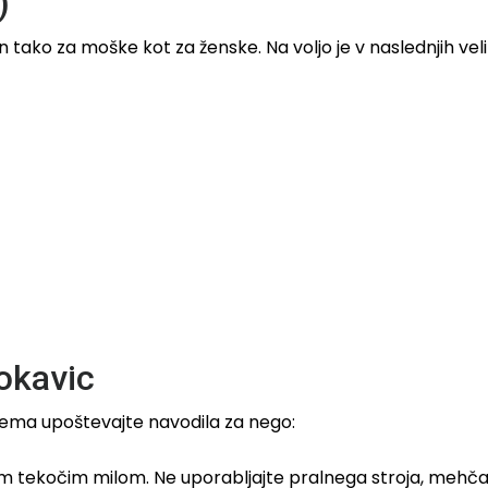
)
tako za moške kot za ženske. Na voljo je v naslednjih veli
rokavic
ijema upoštevajte navodila za nego:
m tekočim milom. Ne uporabljajte pralnega stroja, mehčalc