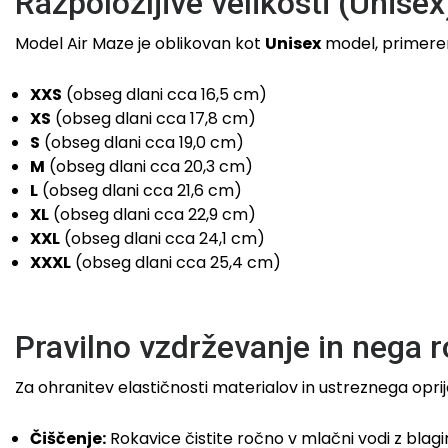
Razpoložljive velikosti (Unisex
Model Air Maze je oblikovan kot
Unisex
model, primeren 
XXS
(obseg dlani cca 16,5 cm)
XS
(obseg dlani cca 17,8 cm)
S
(obseg dlani cca 19,0 cm)
M
(obseg dlani cca 20,3 cm)
L
(obseg dlani cca 21,6 cm)
XL
(obseg dlani cca 22,9 cm)
XXL
(obseg dlani cca 24,1 cm)
XXXL
(obseg dlani cca 25,4 cm)
Pravilno vzdrževanje in nega 
Za ohranitev elastičnosti materialov in ustreznega opr
Čiščenje:
Rokavice čistite ročno v mlačni vodi z blagi