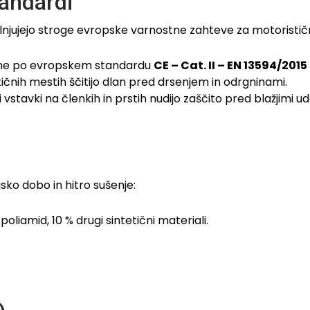
tandardi
polnjujejo stroge evropske varnostne zahteve za motorist
rane po evropskem standardu
CE – Cat. II – EN 13594/2015 
tičnih mestih ščitijo dlan pred drsenjem in odrgninami.
 vstavki na členkih in prstih nudijo zaščito pred blažjimi ud
jsko dobo in hitro sušenje:
oliamid, 10 % drugi sintetični materiali.