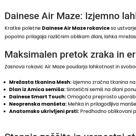
Dainese Air Maze: Izjemno lah
Kratke poletne
Dainese Air Maze rokavice
so ustvarje
popolno prilagaja različnim oblikam dlani, lahka mrežas
Maksimalen pretok zraka in 
Zasnova rokavic Air Maze poudarja lahkotnost in svobodo
Mrežasta tkanina Mesh:
Izjemno zračna tkanina na 
Dlan iz Amica semiša:
Sintetični semiš na dlani pon
Dainese Smart Touch:
Omogoča preprosto uporabo p
Neoprenska manšeta:
Mehka in prilagodljiva manše
Anatomsko ukrivljeni prsti:
Predhodno oblikovani pr