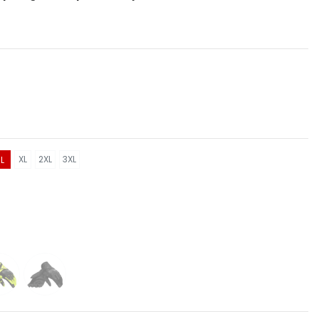
XL
2XL
3XL
L