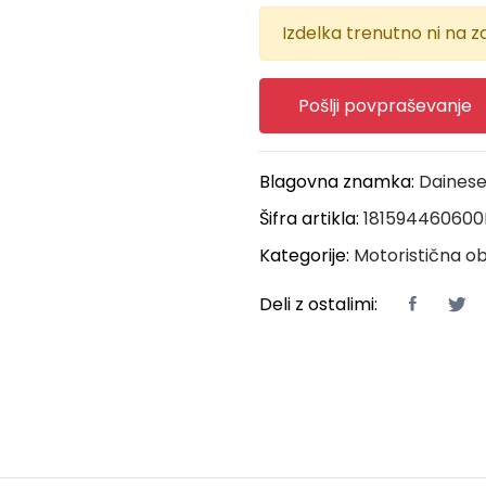
Izdelka trenutno ni na za
Pošlji povpraševanje
Blagovna znamka:
Daines
Šifra artikla:
181594460600
Kategorije:
Motoristična ob
Deli z ostalimi: