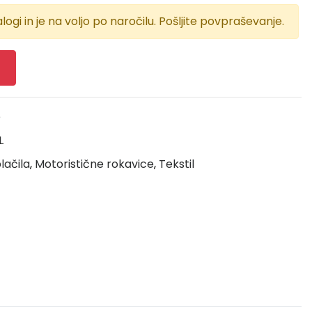
logi in je na voljo po naročilu. Pošljite povpraševanje.
e
L
lačila
,
Motoristične rokavice
,
Tekstil