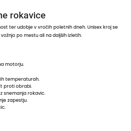
ne rokavice
st ter udobje v vročih poletnih dneh. Unisex kroj se
žnjo po mestu ali na daljših izletih.
na motorju.
kih temperaturah.
 proti obrabi.
z snemanja rokavic.
je zapestju.
ic.