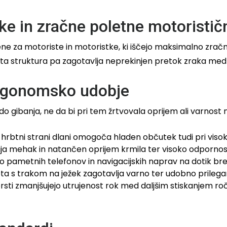
ke in zračne poletne motoristič
ne za motoriste in motoristke, ki iščejo maksimalno zračno
ta struktura pa zagotavlja neprekinjen pretok zraka med vo
ergonomsko udobje
 gibanja, ne da bi pri tem žrtvovala oprijem ali varnost 
hrbtni strani dlani omogoča hladen občutek tudi pri viso
uja mehak in natančen oprijem krmila ter visoko odpornost
ametnih telefonov in navigacijskih naprav na dotik bre
ta s trakom na ježek zagotavlja varno ter udobno prilegan
sti zmanjšujejo utrujenost rok med daljšim stiskanjem roč