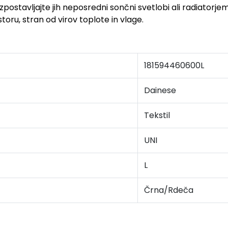
zpostavljajte jih neposredni sončni svetlobi ali radiatorjem
oru, stran od virov toplote in vlage.
181594460600L
Dainese
Tekstil
UNI
L
Črna/Rdeča