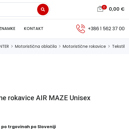
0
0,00
€
+386 1 562 37 00
ZNAMKE
KONTAKT
NTER
Motoristična oblačila
Motoristične rokavice
Tekstil
čne rokavice AIR MAZE Unisex
 po trgovinah po Sloveniji