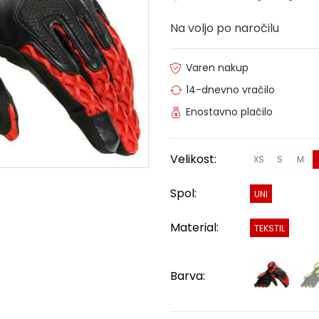
Na voljo po naročilu
Varen nakup
14-dnevno vračilo
Enostavno plačilo
Velikost:
XS
S
M
Spol:
UNI
Material:
TEKSTIL
Barva: