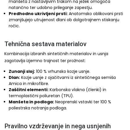
manšeta z nastavljivim trakom na ježek omogoča
natančno ter udobno prileganje zapestju.
Predhodno ukrivljeni prsti:
Anatomsko oblikovani prsti
zmanjšujejo utrujenost dlani ob dolgotrajnem stiskanju
ročic.
Tehnična sestava materialov
Kombinacija izbranih sintetičnih materialov in usnja
zagotavlja izjemno trajnost ter prožnost:
Zunanji sloj:
100 % vrhunsko kozje usnje.
Dlan:
Kozje usnje z ojačitvami iz sintetičnega semiša
Amica in mikrofibre.
Zaščitni elementi:
Karbonska vlakna (členki) in
termoplastični poliuretan (TPU).
Manšeta in podloga:
Neoprenski vstavki ter 100 %
poliestrska notranja podloga.
Pravilno vzdrževanje in nega usnjenih