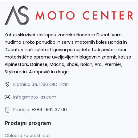
Kot ekskluzivni zastopnik znamke Honda in Ducati vam
nudimo široko ponudbo in servis motornih koles Honda in
Ducati, v naši spletni trgovini pa najdete tudi pester izbor
motoristične opreme uveljavljenih blagovnih znamk, kot so
Alpinestars, Dainese, Macna, Shoei, Nolan, Arai, Premier,
Stylmartin, Akrapovič in druge…
Blatnica 3a, 1236 OIC Trzin
info@moto-as.com
Prodaja:
+386 1 562 37 00
Prodajni program
Oblačila za prosti čas