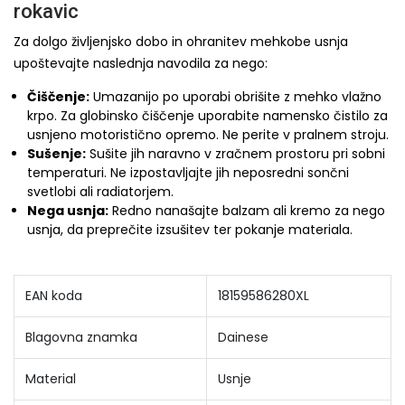
rokavic
Za dolgo življenjsko dobo in ohranitev mehkobe usnja
upoštevajte naslednja navodila za nego:
Čiščenje:
Umazanijo po uporabi obrišite z mehko vlažno
krpo. Za globinsko čiščenje uporabite namensko čistilo za
usnjeno motoristično opremo. Ne perite v pralnem stroju.
Sušenje:
Sušite jih naravno v zračnem prostoru pri sobni
temperaturi. Ne izpostavljajte jih neposredni sončni
svetlobi ali radiatorjem.
Nega usnja:
Redno nanašajte balzam ali kremo za nego
usnja, da preprečite izsušitev ter pokanje materiala.
EAN koda
18159586280XL
Blagovna znamka
Dainese
Material
Usnje