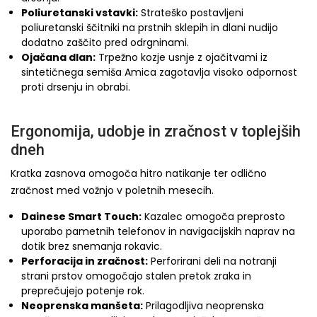
Poliuretanski vstavki:
Strateško postavljeni
poliuretanski ščitniki na prstnih sklepih in dlani nudijo
dodatno zaščito pred odrgninami.
Ojačana dlan:
Trpežno kozje usnje z ojačitvami iz
sintetičnega semiša Amica zagotavlja visoko odpornost
proti drsenju in obrabi.
Ergonomija, udobje in zračnost v toplejših
dneh
Kratka zasnova omogoča hitro natikanje ter odlično
zračnost med vožnjo v poletnih mesecih.
Dainese Smart Touch:
Kazalec omogoča preprosto
uporabo pametnih telefonov in navigacijskih naprav na
dotik brez snemanja rokavic.
Perforacija in zračnost:
Perforirani deli na notranji
strani prstov omogočajo stalen pretok zraka in
preprečujejo potenje rok.
Neoprenska manšeta:
Prilagodljiva neoprenska