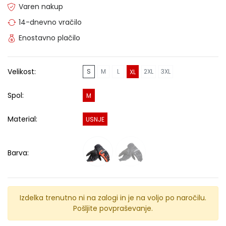
Varen nakup
14-dnevno vračilo
Enostavno plačilo
Velikost:
S
M
L
2XL
3XL
XL
Spol:
M
Material:
USNJE
Barva:
Izdelka trenutno ni na zalogi in je na voljo po naročilu.
Pošljite povpraševanje.