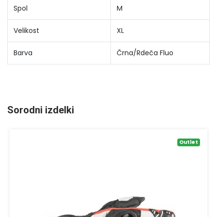
Spol
M
Velikost
XL
Barva
Črna/Rdeča Fluo
Sorodni izdelki
Outlet