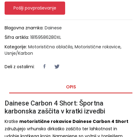
Pošlji povpraševanje
Blagovna znamka:
Dainese
Šifra artikla:
18159586280XL
Kategorije:
Motoristična oblačila
,
Motoristične rokavice
,
Usnje/Karbon
Deli z ostalimi:
OPIS
Dainese Carbon 4 Short: Športna
karbonska zaščita v kratki izvedbi
Kratke
motoristične rokavice Dainese Carbon 4 Short
združujejo vrhunsko dirkaško zaščito ter lahkotnost in
udobje kratkega kroja. Namenjene so vožnji v toplejšem