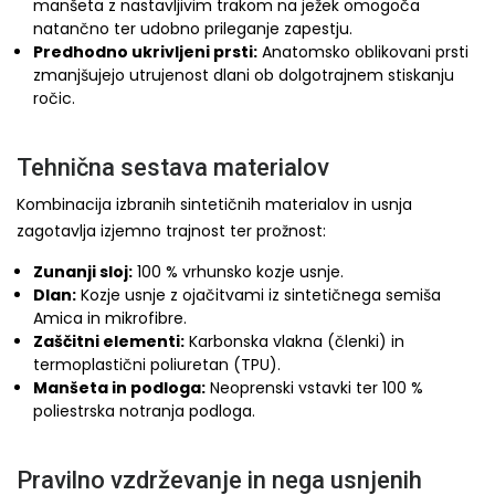
manšeta z nastavljivim trakom na ježek omogoča
natančno ter udobno prileganje zapestju.
Predhodno ukrivljeni prsti:
Anatomsko oblikovani prsti
zmanjšujejo utrujenost dlani ob dolgotrajnem stiskanju
ročic.
Tehnična sestava materialov
Kombinacija izbranih sintetičnih materialov in usnja
zagotavlja izjemno trajnost ter prožnost:
Zunanji sloj:
100 % vrhunsko kozje usnje.
Dlan:
Kozje usnje z ojačitvami iz sintetičnega semiša
Amica in mikrofibre.
Zaščitni elementi:
Karbonska vlakna (členki) in
termoplastični poliuretan (TPU).
Manšeta in podloga:
Neoprenski vstavki ter 100 %
poliestrska notranja podloga.
Pravilno vzdrževanje in nega usnjenih