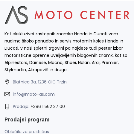
Kot ekskluzivni zastopnik znamke Honda in Ducati vam
nudimo široko ponudbo in servis motornih koles Honda in
Ducati, v naši spletni trgovini pa najdete tudi pester izbor
motoristične opreme uveljavljenih blagovnih znamk, kot so
Alpinestars, Dainese, Macna, Shoei, Nolan, Arai, Premier,
Stylmartin, Akrapovič in druge…
Blatnica 3a, 1236 OIC Trzin
info@moto-as.com
Prodaja:
+386 1 562 37 00
Prodajni program
Oblačila za prosti čas