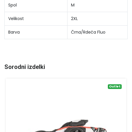
Spol
M
Velikost
2XL
Barva
Črna/Rdeča Fluo
Sorodni izdelki
Outlet