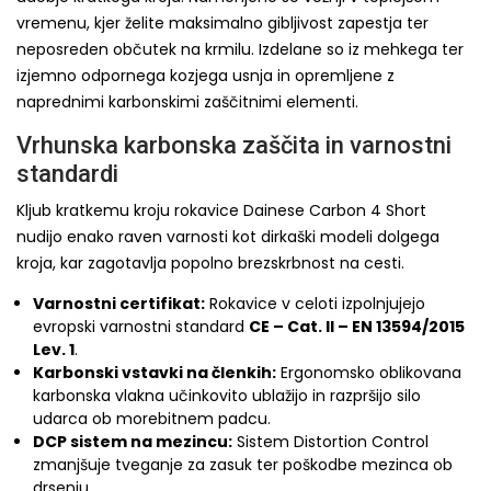
vremenu, kjer želite maksimalno gibljivost zapestja ter
neposreden občutek na krmilu. Izdelane so iz mehkega ter
izjemno odpornega kozjega usnja in opremljene z
naprednimi karbonskimi zaščitnimi elementi.
Vrhunska karbonska zaščita in varnostni
standardi
Kljub kratkemu kroju rokavice Dainese Carbon 4 Short
nudijo enako raven varnosti kot dirkaški modeli dolgega
kroja, kar zagotavlja popolno brezskrbnost na cesti.
Varnostni certifikat:
Rokavice v celoti izpolnjujejo
evropski varnostni standard
CE – Cat. II – EN 13594/2015
Lev. 1
.
Karbonski vstavki na členkih:
Ergonomsko oblikovana
karbonska vlakna učinkovito ublažijo in razpršijo silo
udarca ob morebitnem padcu.
DCP sistem na mezincu:
Sistem Distortion Control
zmanjšuje tveganje za zasuk ter poškodbe mezinca ob
drsenju.