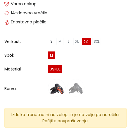
Varen nakup
14-dnevno vračilo
Enostavno plačilo
Velikost:
S
M
L
XL
3XL
2XL
Spol:
M
Material:
USNJE
Barva:
Izdelka trenutno ni na zalogi in je na voljo po naročilu.
Pošljite povpraševanje.