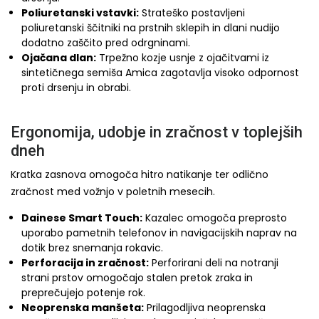
Poliuretanski vstavki:
Strateško postavljeni
poliuretanski ščitniki na prstnih sklepih in dlani nudijo
dodatno zaščito pred odrgninami.
Ojačana dlan:
Trpežno kozje usnje z ojačitvami iz
sintetičnega semiša Amica zagotavlja visoko odpornost
proti drsenju in obrabi.
Ergonomija, udobje in zračnost v toplejših
dneh
Kratka zasnova omogoča hitro natikanje ter odlično
zračnost med vožnjo v poletnih mesecih.
Dainese Smart Touch:
Kazalec omogoča preprosto
uporabo pametnih telefonov in navigacijskih naprav na
dotik brez snemanja rokavic.
Perforacija in zračnost:
Perforirani deli na notranji
strani prstov omogočajo stalen pretok zraka in
preprečujejo potenje rok.
Neoprenska manšeta:
Prilagodljiva neoprenska