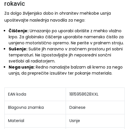
rokavic
Za dolgo življenjsko dobo in ohranitev mehkobe usnja
upoštevajte naslednja navodila za nego:
Čiščenje:
Umazanijo po uporabi obrišite z mehko vlažno
krpo. Za globinsko čiščenje uporabite namensko čistilo za
usnjeno motoristično opremo. Ne perite v pralnem stroju.
Sušenje:
Sušite jih naravno v zračnem prostoru pri sobni
temperaturi. Ne izpostavljajte jih neposredni sončni
svetlobi ali radiatorjem.
Nega usnja:
Redno nanašajte balzam ali kremo za nego
usnja, da preprečite izsušitev ter pokanje materiala.
EAN koda
1815958628XXL
Blagovna znamka
Dainese
Material
Usnje