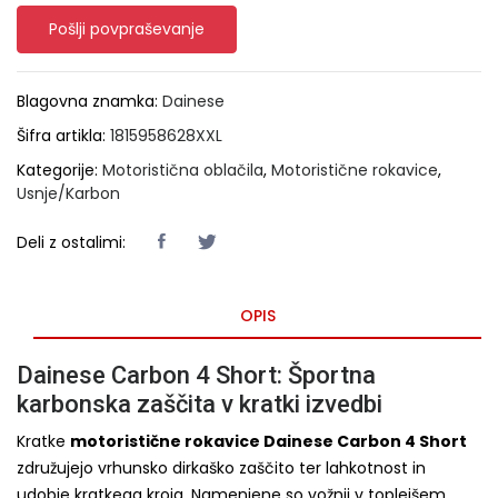
Pošlji povpraševanje
Blagovna znamka:
Dainese
Šifra artikla:
1815958628XXL
Kategorije:
Motoristična oblačila
,
Motoristične rokavice
,
Usnje/Karbon
Deli z ostalimi:
OPIS
Dainese Carbon 4 Short: Športna
karbonska zaščita v kratki izvedbi
Kratke
motoristične rokavice Dainese Carbon 4 Short
združujejo vrhunsko dirkaško zaščito ter lahkotnost in
udobje kratkega kroja. Namenjene so vožnji v toplejšem