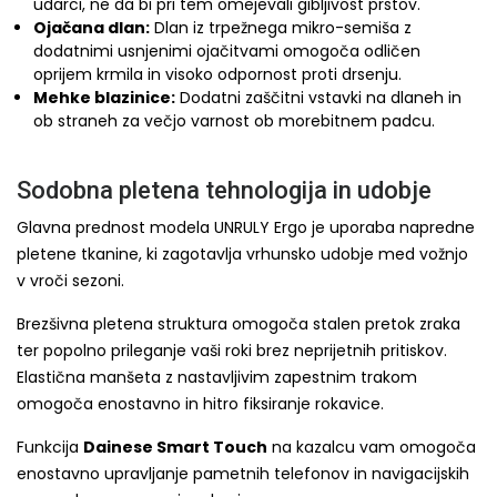
udarci, ne da bi pri tem omejevali gibljivost prstov.
Ojačana dlan:
Dlan iz trpežnega mikro-semiša z
dodatnimi usnjenimi ojačitvami omogoča odličen
oprijem krmila in visoko odpornost proti drsenju.
Mehke blazinice:
Dodatni zaščitni vstavki na dlaneh in
ob straneh za večjo varnost ob morebitnem padcu.
Sodobna pletena tehnologija in udobje
Glavna prednost modela UNRULY Ergo je uporaba napredne
pletene tkanine, ki zagotavlja vrhunsko udobje med vožnjo
v vroči sezoni.
Brezšivna pletena struktura omogoča stalen pretok zraka
ter popolno prileganje vaši roki brez neprijetnih pritiskov.
Elastična manšeta z nastavljivim zapestnim trakom
omogoča enostavno in hitro fiksiranje rokavice.
Funkcija
Dainese Smart Touch
na kazalcu vam omogoča
enostavno upravljanje pametnih telefonov in navigacijskih