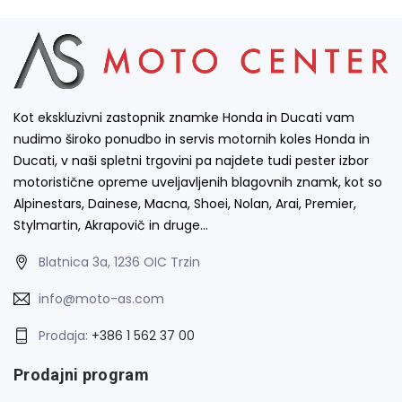
Kot ekskluzivni zastopnik znamke Honda in Ducati vam
nudimo široko ponudbo in servis motornih koles Honda in
Ducati, v naši spletni trgovini pa najdete tudi pester izbor
motoristične opreme uveljavljenih blagovnih znamk, kot so
Alpinestars, Dainese, Macna, Shoei, Nolan, Arai, Premier,
Stylmartin, Akrapovič in druge…
Blatnica 3a, 1236 OIC Trzin
info@moto-as.com
Prodaja:
+386 1 562 37 00
Prodajni program