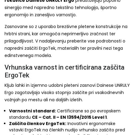
rokavice Dainese UNRULY Ergo
predstavljajo popolno
sinergijo med napredno tekstilno tehnologijo, športno
ergonomijo in zanesljivo varnostjo.
Zasnovane so z uporabo brezšivne pletene konstrukcije na
hrbtni strani, kar omogoča neprimerljivo zračnost ter
prilagodljivost. V nadaljevanju preberite vse podrobnosti o
napredni zaščiti ErgoTek, materialih ter pravilni nezi tega
edinstvenega modela.
Vrhunska varnost in certificirana zaščita
ErgoTek
Kljub lahki in izjemno udobni pleteni zasnovi Dainese UNRULY
Ergo zagotavljajo visoko stopnjo zaščite pri vsakodnevnih
vožnjah po mestu ali na daljših izletih.
Varnostni standard:
Certificirane so po evropskem
standardu
CE – Cat. II – EN 13594/2015 Level 1
.
Zaščita členkov ErgoTek:
Inovativni ergonomske
vstavki ErgoTek na členkih nudijo vrhunsko zaščito pred