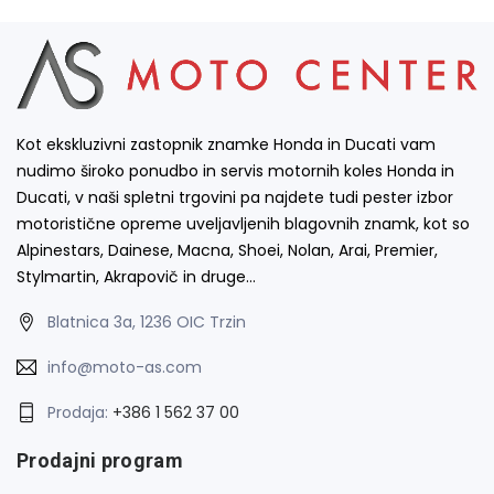
Kot ekskluzivni zastopnik znamke Honda in Ducati vam
nudimo široko ponudbo in servis motornih koles Honda in
Ducati, v naši spletni trgovini pa najdete tudi pester izbor
motoristične opreme uveljavljenih blagovnih znamk, kot so
Alpinestars, Dainese, Macna, Shoei, Nolan, Arai, Premier,
Stylmartin, Akrapovič in druge…
Blatnica 3a, 1236 OIC Trzin
info@moto-as.com
Prodaja:
+386 1 562 37 00
Prodajni program