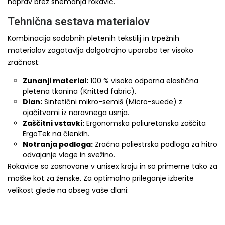
naprav brez snemanja rokavic.
Tehnična sestava materialov
Kombinacija sodobnih pletenih tekstilij in trpežnih
materialov zagotavlja dolgotrajno uporabo ter visoko
zračnost:
Zunanji material:
100 % visoko odporna elastična
pletena tkanina (Knitted fabric).
Dlan:
Sintetični mikro-semiš (Micro-suede) z
ojačitvami iz naravnega usnja.
Zaščitni vstavki:
Ergonomska poliuretanska zaščita
ErgoTek na členkih.
Notranja podloga:
Zračna poliestrska podloga za hitro
odvajanje vlage in svežino.
Rokavice so zasnovane v unisex kroju in so primerne tako za
moške kot za ženske. Za optimalno prileganje izberite
velikost glede na obseg vaše dlani: