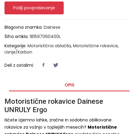
Pošlji povpraševanje
Blagovna znamka:
Dainese
Šifra artikla:
181597060400L
Kategorije:
Motoristična oblačila
,
Motoristične rokavice
,
Usnje/Karbon
Deli z ostalimi:
OPIS
Motoristične rokavice Dainese
UNRULY Ergo
Iščete izjemno lahke, zračne in sodobno oblikovane
rokavice za vožnjo v toplejših mesecih?
Motoristične