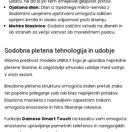
udarci, ne da bi pri tem omejevali gibljivost prstov.
Ojačana dlan:
Dlan iz trpežnega mikro-semiša z
dodatnimi usnjenimi ojačitvami omogoča odličen
oprijem krmila in visoko odpornost proti drsenju.
Mehke blazinice:
Dodatni zaščitni vstavki na dlaneh in
ob straneh za večjo varnost ob morebitnem padcu.
Sodobna pletena tehnologija in udobje
Glavna prednost modela UNRULY Ergo je uporaba napredne
pletene tkanine, ki zagotavlja vrhunsko udobje med vožnjo
v vroči sezoni.
Brezšivna pletena struktura omogoča stalen pretok zraka
ter popolno prileganje vaši roki brez neprijetnih pritiskov.
Elastična manšeta z nastavljivim zapestnim trakom
omogoča enostavno in hitro fiksiranje rokavice.
Funkcija
Dainese Smart Touch
na kazalcu vam omogoča
enostavno upravljanje pametnih telefonov in navigacijskih