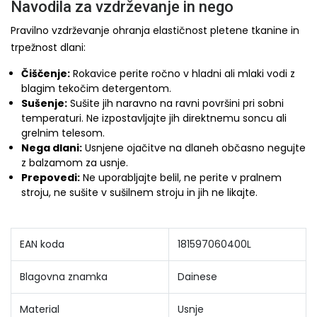
Navodila za vzdrževanje in nego
Pravilno vzdrževanje ohranja elastičnost pletene tkanine in
trpežnost dlani:
Čiščenje:
Rokavice perite ročno v hladni ali mlaki vodi z
blagim tekočim detergentom.
Sušenje:
Sušite jih naravno na ravni površini pri sobni
temperaturi. Ne izpostavljajte jih direktnemu soncu ali
grelnim telesom.
Nega dlani:
Usnjene ojačitve na dlaneh občasno negujte
z balzamom za usnje.
Prepovedi:
Ne uporabljajte belil, ne perite v pralnem
stroju, ne sušite v sušilnem stroju in jih ne likajte.
EAN koda
181597060400L
Blagovna znamka
Dainese
Material
Usnje