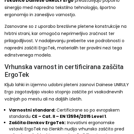
rokavice Dainese UNRULY Ergo
predstavljajo popolno
sinergijo med napredno tekstilno tehnologijo, športno
ergonomijo in zanesljivo varnostjo.
Zasnovane so z uporabo brezšivne pletene konstrukcije na
hrbtni strani, kar omogoča neprimerljivo zračnost ter
prilagodljivost. V nadaljevanju preberite vse podrobnosti o
napredni zaščiti ErgoTek, materialih ter pravilni nezi tega
edinstvenega modela.
Vrhunska varnost in certificirana zaščita
ErgoTek
Kljub lahki in izjemno udobni pleteni zasnovi Dainese UNRULY
Ergo zagotavljajo visoko stopnjo zaščite pri vsakodnevnih
vožnjah po mestu ali na daljših izletih.
Varnostni standard:
Certificirane so po evropskem
standardu
CE – Cat. II – EN 13594/2015 Level 1
.
Zaščita členkov ErgoTek:
Inovativni ergonomske
vstavki ErgoTek na členkih nudijo vrhunsko zaščito pred