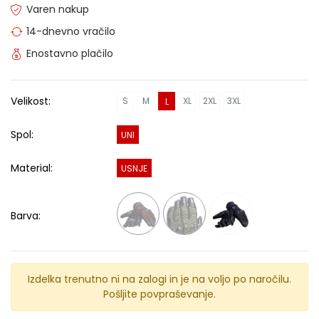
Varen nakup
14-dnevno vračilo
Enostavno plačilo
Velikost:
S
M
XL
2XL
3XL
L
Spol:
UNI
Material:
USNJE
Barva:
Izdelka trenutno ni na zalogi in je na voljo po naročilu.
Pošljite povpraševanje.