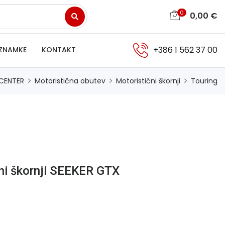
0
0,00
€
+386 1 562 37 00
ZNAMKE
KONTAKT
CENTER
Motoristična obutev
Motoristični škornji
Touring
ni škornji SEEKER GTX