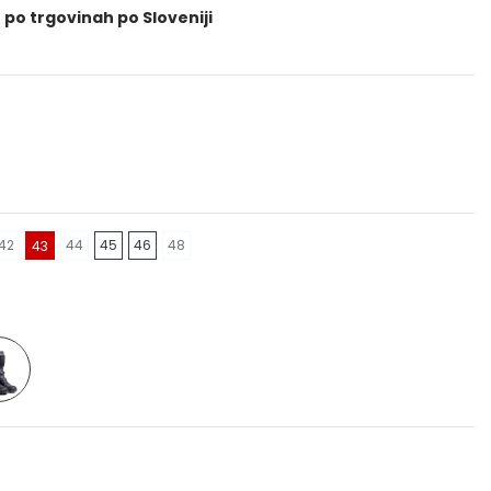
 po trgovinah po Sloveniji
42
44
45
46
48
43