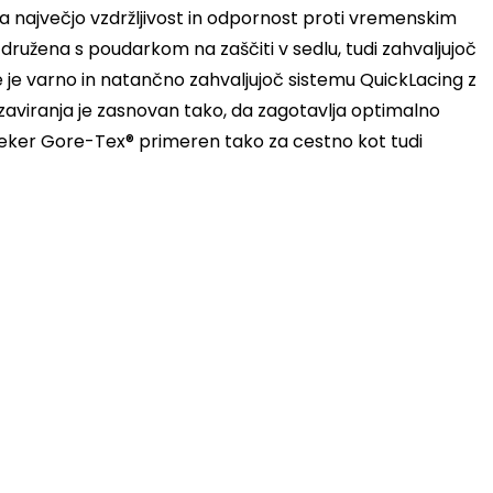
največjo vzdržljivost in odpornost proti vremenskim
ružena s poudarkom na zaščiti v sedlu, tudi zahvaljujoč
 je varno in natančno zahvaljujoč sistemu QuickLacing z
 zaviranja je zasnovan tako, da zagotavlja optimalno
 Seeker Gore-Tex® primeren tako za cestno kot tudi