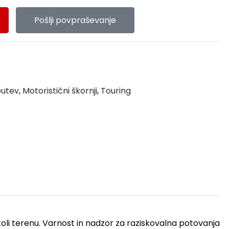
Pošlji povpraševanje
e
butev
,
Motoristični škornji
,
Touring
li terenu. Varnost in nadzor za raziskovalna potovanja