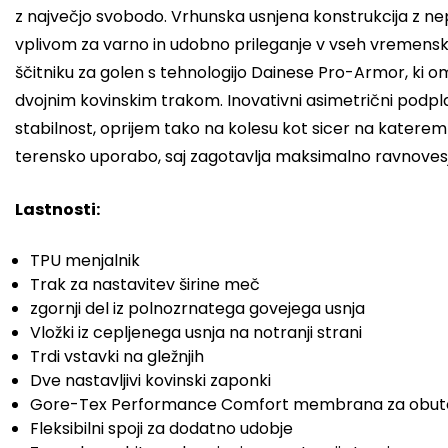
z največjo svobodo. Vrhunska usnjena konstrukcija z 
vplivom za varno in udobno prileganje v vseh vremenski
ščitniku za golen s tehnologijo Dainese Pro-Armor, ki 
dvojnim kovinskim trakom. Inovativni asimetrični podpla
stabilnost, oprijem tako na kolesu kot sicer na katerem 
terensko uporabo, saj zagotavlja maksimalno ravnovesj
Lastnosti:
TPU menjalnik
Trak za nastavitev širine meč
zgornji del iz polnozrnatega govejega usnja
Vložki iz cepljenega usnja na notranji strani
Trdi vstavki na gležnjih
Dve nastavljivi kovinski zaponki
Gore-Tex Performance Comfort membrana za obut
Fleksibilni spoji za dodatno udobje