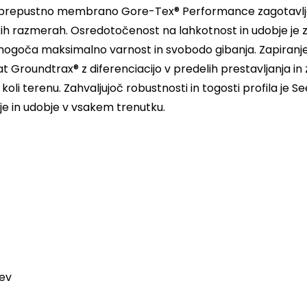
neprepustno membrano Gore-Tex® Performance zagotavlja 
h razmerah. Osredotočenost na lahkotnost in udobje je zd
omogoča maksimalno varnost in svobodo gibanja. Zapiranje
t Groundtrax® z diferenciacijo v predelih prestavljanja in
koli terenu. Zahvaljujoč robustnosti in togosti profila je
e in udobje v vsakem trenutku.
ev