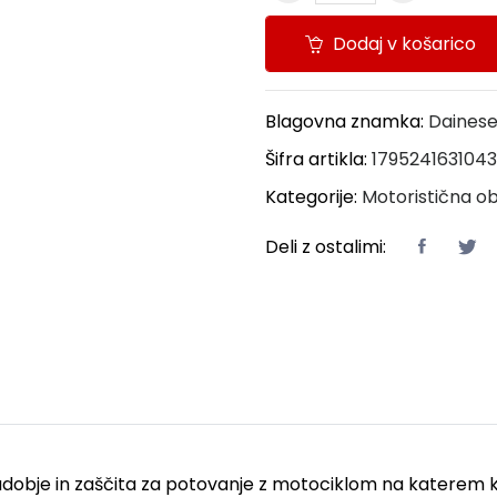
Dodaj v košarico
Blagovna znamka:
Daines
Šifra artikla:
1795241631043
Kategorije:
Motoristična o
Deli z ostalimi:
obje in zaščita za potovanje z motociklom na katerem ko