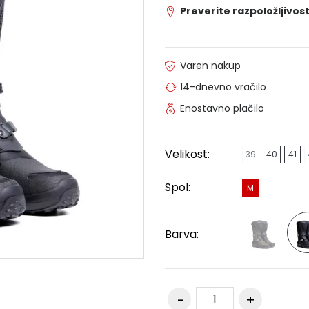
Preverite razpoložljivost
Varen nakup
14-dnevno vračilo
Enostavno plačilo
Velikost:
39
40
41
Spol:
M
Barva: