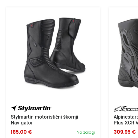
Stylmartin motoristični škornji
Alpinestars
Navigator
Plus XCR 
185,00 €
309,95 €
Na zalogi