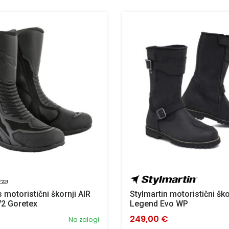
 motoristični škornji AIR
Stylmartin motoristični ško
V2 Goretex
Legend Evo WP
249,00 €
Na zalogi