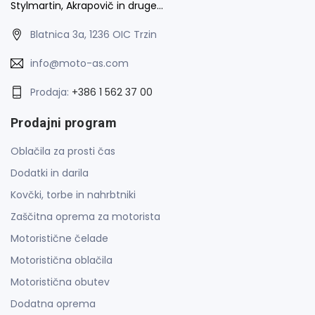
Stylmartin, Akrapovič in druge…
Blatnica 3a, 1236 OIC Trzin
info@moto-as.com
Prodaja:
+386 1 562 37 00
Prodajni program
Oblačila za prosti čas
Dodatki in darila
Kovčki, torbe in nahrbtniki
Zaščitna oprema za motorista
Motoristične čelade
Motoristična oblačila
Motoristična obutev
Dodatna oprema