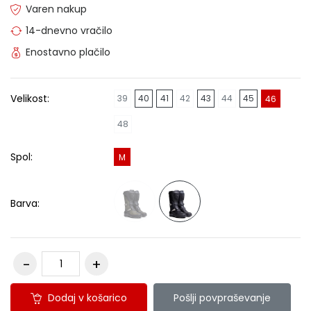
Varen nakup
14-dnevno vračilo
Enostavno plačilo
Velikost:
39
40
41
42
43
44
45
46
48
Spol:
M
Barva:
Dodaj v košarico
Pošlji povpraševanje