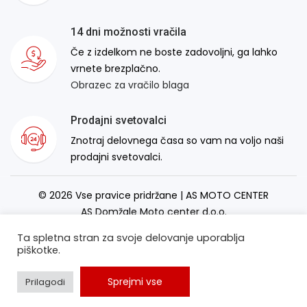
14 dni možnosti vračila
Če z izdelkom ne boste zadovoljni, ga lahko
vrnete brezplačno.
Obrazec za vračilo blaga
Prodajni svetovalci
Znotraj delovnega časa so vam na voljo naši
prodajni svetovalci.
© 2026 Vse pravice pridržane | AS MOTO CENTER
AS Domžale Moto center d.o.o.
Izdelava spletne strani:
RSMT
Ta spletna stran za svoje delovanje uporablja
piškotke.
Sprejmi vse
Prilagodi