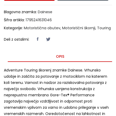
Blagovna znamka:
Dainese
Šifra artikla:
1795241631046
Kategorije:
Motoristična obutev
,
Motoristični škornji
,
Touring
Deli z ostalimi:
OPIS
Adventure Touring škorenj znamke Dainese. Vrhunsko
udobje in zaščita za potovanje z motociklom na katerem
koli terenu. Varnost in nadzor za raziskovalna potovanja z
največjo svobodo. Vrhunska usnjena konstrukcija z
neprepustno membrano Gore-Tex® Performance
zagotavlja največjo vzdržljivost in odpornost proti
vremenskim vplivom za varno in udobno prileganje v vseh
vremenskih razmerah. Osredotočenost na lahkotnost in