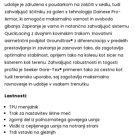
udobje je združena s poudarkom na zaščiti v sedlu, tudi
zahvaljujoč ščitniku za golen s tehnologijo Dainese Pro-
Armor, ki omogoča maksimalno varnost in svobodo
gibanja. Zapiranje je varno in natančno zahvaljujoč sistemu
QuickLacing z dvojnim kovinskim trakom. Inovativni
asimetrični podplat Groundtrax® z diferenciacijo v predelih
prestavljanja in zaviranja je zasnovan tako, da zagotavlja
optimalno stabilnost, oprijem tako na kolesu kot sicer na
katerem koli terenu. Zahvaljujoč robustnosti in togosti
profila je Seeker Gore-Tex® primeren tako za cestno kot
tudi terensko uporabo, saj zagotavlja maksimalno
ravnovesje in udobje v vsakem trenutku.
Lastnosti:
TPU menjalnik
Trak za nastavitev širine meč
zgornji del iz polnozrnatega govejega usnja
Vložki iz cepljenega usnja na notranji strani
Trdi vstavki na gležnjih