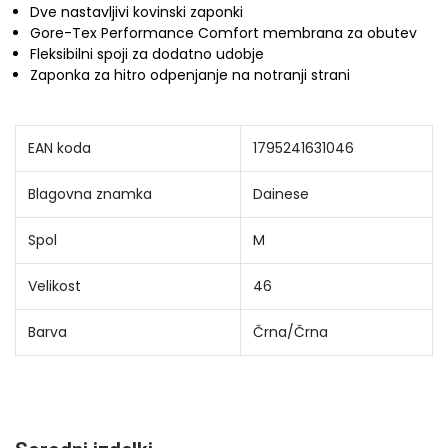
Dve nastavljivi kovinski zaponki
Gore-Tex Performance Comfort membrana za obutev
Fleksibilni spoji za dodatno udobje
Zaponka za hitro odpenjanje na notranji strani
EAN koda
1795241631046
Blagovna znamka
Dainese
Spol
M
Velikost
46
Barva
Črna/Črna