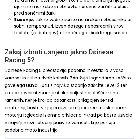
Ta krema material globinsko nahrani, ohranja njegovo
izjemno mehkobo in obnavlja naravno zaščitno plast
pred sončnimi žarki.
Sušenje:
Jakno vedno sušite na širokem obešalniku pri
sobni temperaturi, izven dosega neposrednih virov
toplote (radiatorjev) ali močnega, direktnega sonca.
Zakaj izbrati usnjeno jakno Dainese
Racing 5?
Dainese Racing 5 predstavlja popolno investicijo v vašo
varnost in stil na dveh kolesih. Združuje legendarno zaščito
govejega usnja Tutu z najvišjo stopnjo zaščite Level 2 ter
prepoznavnimi zunanjimi aluminijastimi ploščami na
ramenih. Ker je kroj do potankosti prilagojen ženski
anatomiji, boste v njej na svojem športnem ali slečenem
motorju izgledale izjemno privlačno, hkrati pa boste uživale
v najvišji možni stopnji pasivne varnosti, ki jo ponuja
sodobna moto industrija.