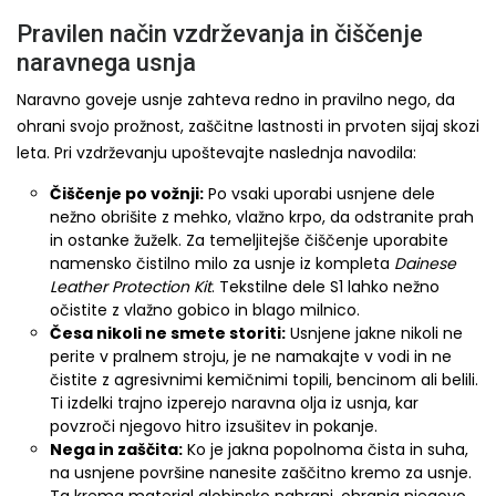
Pravilen način vzdrževanja in čiščenje
naravnega usnja
Naravno goveje usnje zahteva redno in pravilno nego, da
ohrani svojo prožnost, zaščitne lastnosti in prvoten sijaj skozi
leta. Pri vzdrževanju upoštevajte naslednja navodila:
Čiščenje po vožnji:
Po vsaki uporabi usnjene dele
nežno obrišite z mehko, vlažno krpo, da odstranite prah
in ostanke žuželk. Za temeljitejše čiščenje uporabite
namensko čistilno milo za usnje iz kompleta
Dainese
Leather Protection Kit
. Tekstilne dele S1 lahko nežno
očistite z vlažno gobico in blago milnico.
Česa nikoli ne smete storiti:
Usnjene jakne nikoli ne
perite v pralnem stroju, je ne namakajte v vodi in ne
čistite z agresivnimi kemičnimi topili, bencinom ali belili.
Ti izdelki trajno izperejo naravna olja iz usnja, kar
povzroči njegovo hitro izsušitev in pokanje.
Nega in zaščita:
Ko je jakna popolnoma čista in suha,
na usnjene površine nanesite zaščitno kremo za usnje.