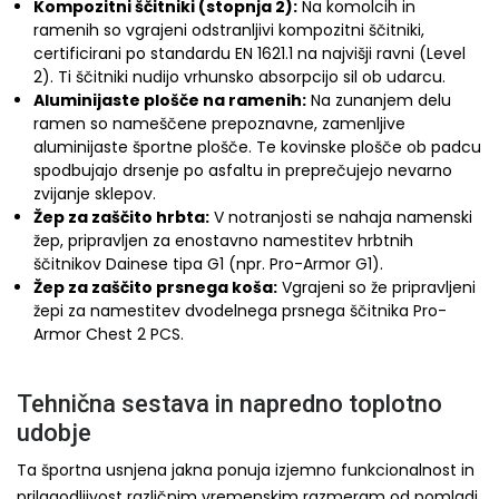
Kompozitni ščitniki (stopnja 2):
Na komolcih in
ramenih so vgrajeni odstranljivi kompozitni ščitniki,
certificirani po standardu EN 1621.1 na najvišji ravni (Level
2). Ti ščitniki nudijo vrhunsko absorpcijo sil ob udarcu.
Aluminijaste plošče na ramenih:
Na zunanjem delu
ramen so nameščene prepoznavne, zamenljive
aluminijaste športne plošče. Te kovinske plošče ob padcu
spodbujajo drsenje po asfaltu in preprečujejo nevarno
zvijanje sklepov.
Žep za zaščito hrbta:
V notranjosti se nahaja namenski
žep, pripravljen za enostavno namestitev hrbtnih
ščitnikov Dainese tipa G1 (npr. Pro-Armor G1).
Žep za zaščito prsnega koša:
Vgrajeni so že pripravljeni
žepi za namestitev dvodelnega prsnega ščitnika Pro-
Armor Chest 2 PCS.
Tehnična sestava in napredno toplotno
udobje
Ta športna usnjena jakna ponuja izjemno funkcionalnost in
prilagodljivost različnim vremenskim razmeram od pomladi