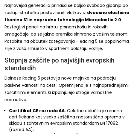
Najnovejša generacija prinaša še boljšo svobodo gibanja po
zaslugi strateško postavljenih vložkov iz
dvoosno elastične
tkanine S1 in napredne tehnologije Microelastic 2.0
.
Raztegljivi paneli na hrbtu, prsnem košu in rokavih
omogočajo, da se jakna premika sinhrono z vašim telesom.
Pozabite na občutek zategovanja – Racing 5 se popolnoma
zlije z vašo silhueto v športnem položaju vožnje.
Stopnja zaščite po najvišjih evropskih
standardih
Dainese Racing 5 postavlja nove mejnike na področju
pasivne varnosti na cesti. Opremljena je z najnaprednejšimi
zaščitnimi elementi, ki izpolnjujejo stroge varnostne
normative:
Certifikat CE razreda AA:
Celotno oblačilo je uradno
certificirano kot visoko zaščitna motoristična oprema v
skladu z zahtevnim evropskim standardom EN 17092
(razred AA).