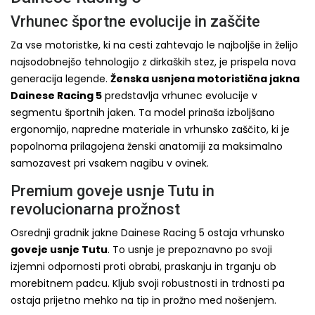
Vrhunec športne evolucije in zaščite
Za vse motoristke, ki na cesti zahtevajo le najboljše in želijo
najsodobnejšo tehnologijo z dirkaških stez, je prispela nova
generacija legende.
Ženska usnjena motoristična jakna
Dainese Racing 5
predstavlja vrhunec evolucije v
segmentu športnih jaken. Ta model prinaša izboljšano
ergonomijo, napredne materiale in vrhunsko zaščito, ki je
popolnoma prilagojena ženski anatomiji za maksimalno
samozavest pri vsakem nagibu v ovinek.
Premium goveje usnje Tutu in
revolucionarna prožnost
Osrednji gradnik jakne Dainese Racing 5 ostaja vrhunsko
goveje usnje Tutu
. To usnje je prepoznavno po svoji
izjemni odpornosti proti obrabi, praskanju in trganju ob
morebitnem padcu. Kljub svoji robustnosti in trdnosti pa
ostaja prijetno mehko na tip in prožno med nošenjem.