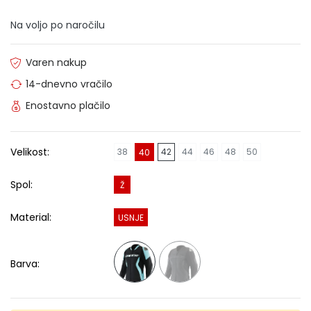
Na voljo po naročilu
Varen nakup
14-dnevno vračilo
Enostavno plačilo
Velikost:
38
42
44
46
48
50
40
Spol:
Ž
Material:
USNJE
Barva: