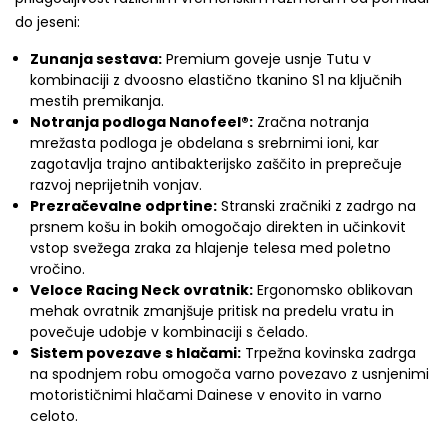
do jeseni:
Zunanja sestava:
Premium goveje usnje Tutu v
kombinaciji z dvoosno elastično tkanino S1 na ključnih
mestih premikanja.
Notranja podloga Nanofeel®:
Zračna notranja
mrežasta podloga je obdelana s srebrnimi ioni, kar
zagotavlja trajno antibakterijsko zaščito in preprečuje
razvoj neprijetnih vonjav.
Prezračevalne odprtine:
Stranski zračniki z zadrgo na
prsnem košu in bokih omogočajo direkten in učinkovit
vstop svežega zraka za hlajenje telesa med poletno
vročino.
Veloce Racing Neck ovratnik:
Ergonomsko oblikovan
mehak ovratnik zmanjšuje pritisk na predelu vratu in
povečuje udobje v kombinaciji s čelado.
Sistem povezave s hlačami:
Trpežna kovinska zadrga
na spodnjem robu omogoča varno povezavo z usnjenimi
motorističnimi hlačami Dainese v enovito in varno
celoto.