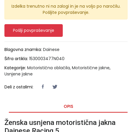
Izdelka trenutno ni na zalogi in je na voljo po naročilu.
Pošljite povpraševanje.
Pošlji povpraševanje
Blagovna znamka:
Dainese
Šifra artikla:
1530003477N040
Kategorije:
Motoristična oblačila
,
Motoristične jakne
,
Usnjene jakne
Deli z ostalimi:
OPIS
Ženska usnjena motoristična jakna
Dainese Racing 5