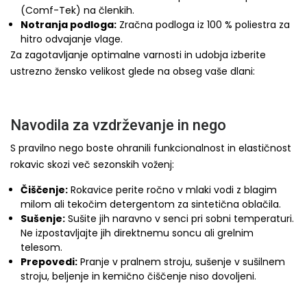
(Comf-Tek) na členkih.
Notranja podloga:
Zračna podloga iz 100 % poliestra za
hitro odvajanje vlage.
Za zagotavljanje optimalne varnosti in udobja izberite
ustrezno žensko velikost glede na obseg vaše dlani:
Navodila za vzdrževanje in nego
S pravilno nego boste ohranili funkcionalnost in elastičnost
rokavic skozi več sezonskih voženj:
Čiščenje:
Rokavice perite ročno v mlaki vodi z blagim
milom ali tekočim detergentom za sintetična oblačila.
Sušenje:
Sušite jih naravno v senci pri sobni temperaturi.
Ne izpostavljajte jih direktnemu soncu ali grelnim
telesom.
Prepovedi:
Pranje v pralnem stroju, sušenje v sušilnem
stroju, beljenje in kemično čiščenje niso dovoljeni.