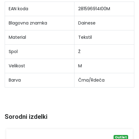
EAN koda
281596914I00M
Blagovna znamka
Dainese
Material
Tekstil
Spol
Ž
Velikost
M
Barva
Črna/Rdeča
Sorodni izdelki
Outlet