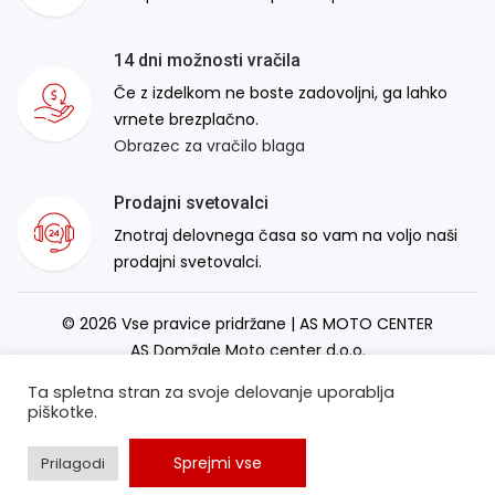
14 dni možnosti vračila
Če z izdelkom ne boste zadovoljni, ga lahko
vrnete brezplačno.
Obrazec za vračilo blaga
Prodajni svetovalci
Znotraj delovnega časa so vam na voljo naši
prodajni svetovalci.
© 2026 Vse pravice pridržane | AS MOTO CENTER
AS Domžale Moto center d.o.o.
Izdelava spletne strani:
RSMT
Ta spletna stran za svoje delovanje uporablja
piškotke.
Sprejmi vse
Prilagodi