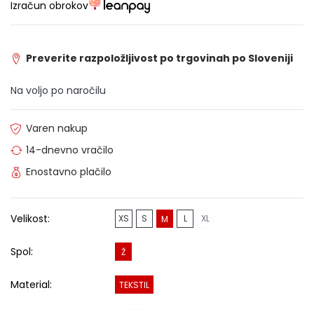
Izračun obrokov
Preverite razpoložljivost po trgovinah po Sloveniji
Na voljo po naročilu
Varen nakup
14-dnevno vračilo
Enostavno plačilo
Velikost:
XS
S
L
XL
M
Spol:
Ž
Material:
TEKSTIL