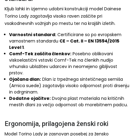
Kljub lahki in izjemno udobni konstrukciji model Dainese
Torino Lady zagotavlja visoko raven zaščite pri
vsakodnevnih vožnjah po mestu ter na krajših izletih.
Varnostni standard:
Certificirane so po evropskem
varnostnem standardu
CE – Cat. II – EN 13594/2015
Level 1
.
Comf-Tek zaščita členkov:
Posebno oblikovani
viskoelastični vstavki Comf-Tek na členkih nudijo
vrhunsko ublažitev udarcev in neomejeno gibljivost
prstov.
Ojačana dlan:
Dlan iz trpežnega sintetičnega semiša
(Amica suede) zagotavlja visoko odpornost proti drsenju
in odrgninam.
Dodatne ojačitve:
Dvojna plast materiala na kritičnih
mestih dlani za večjo odpornost ob morebitnem padcu.
Ergonomija, prilagojena ženski roki
Model Torino Lady je zasnovan posebej za žensko