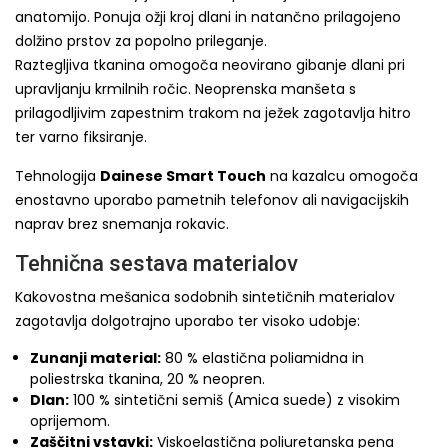
anatomijo. Ponuja ožji kroj dlani in natančno prilagojeno
dolžino prstov za popolno prileganje.
Raztegljiva tkanina omogoča neovirano gibanje dlani pri
upravljanju krmilnih ročic. Neoprenska manšeta s
prilagodljivim zapestnim trakom na ježek zagotavlja hitro
ter varno fiksiranje.
Tehnologija
Dainese Smart Touch
na kazalcu omogoča
enostavno uporabo pametnih telefonov ali navigacijskih
naprav brez snemanja rokavic.
Tehnična sestava materialov
Kakovostna mešanica sodobnih sintetičnih materialov
zagotavlja dolgotrajno uporabo ter visoko udobje:
Zunanji material:
80 % elastična poliamidna in
poliestrska tkanina, 20 % neopren.
Dlan:
100 % sintetični semiš (Amica suede) z visokim
oprijemom.
Zaščitni vstavki:
Viskoelastična poliuretanska pena