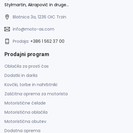
Stylmartin, Akrapovič in druge…
Blatnica 3a, 1236 OIC Trzin
info@moto-as.com
Prodaja:
+386 1 562 37 00
Prodajni program
Oblačila za prosti čas
Dodatki in darila
Kovčki, torbe in nahrbtniki
Zaščitna oprema za motorista
Motoristične čelade
Motoristična oblačila
Motoristična obutev
Dodatna oprema