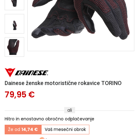
Dainese ženske motoristične rokavice TORINO
79,95 €
ali
Hitro in enostavno obročno odplačevanje
Že od
14,74 €
Vaš mesečni obrok