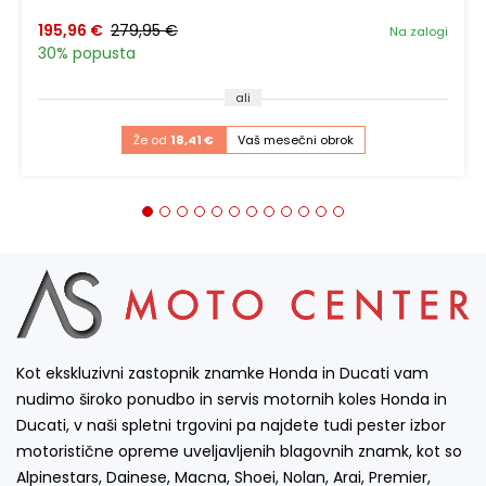
195,96 €
279,95 €
Na zalogi
30% popusta
ali
Že od
18,41 €
Vaš mesečni obrok
Kot ekskluzivni zastopnik znamke Honda in Ducati vam
nudimo široko ponudbo in servis motornih koles Honda in
Ducati, v naši spletni trgovini pa najdete tudi pester izbor
motoristične opreme uveljavljenih blagovnih znamk, kot so
Alpinestars, Dainese, Macna, Shoei, Nolan, Arai, Premier,