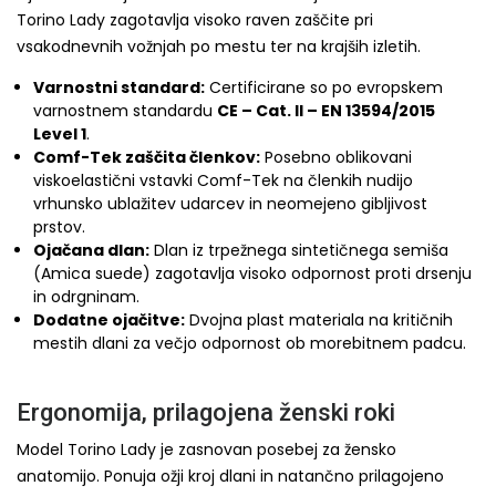
Torino Lady zagotavlja visoko raven zaščite pri
vsakodnevnih vožnjah po mestu ter na krajših izletih.
Varnostni standard:
Certificirane so po evropskem
varnostnem standardu
CE – Cat. II – EN 13594/2015
Level 1
.
Comf-Tek zaščita členkov:
Posebno oblikovani
viskoelastični vstavki Comf-Tek na členkih nudijo
vrhunsko ublažitev udarcev in neomejeno gibljivost
prstov.
Ojačana dlan:
Dlan iz trpežnega sintetičnega semiša
(Amica suede) zagotavlja visoko odpornost proti drsenju
in odrgninam.
Dodatne ojačitve:
Dvojna plast materiala na kritičnih
mestih dlani za večjo odpornost ob morebitnem padcu.
Ergonomija, prilagojena ženski roki
Model Torino Lady je zasnovan posebej za žensko
anatomijo. Ponuja ožji kroj dlani in natančno prilagojeno