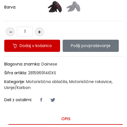
Barva:
Dodaj v košarico
Pošlji povpraševanje
Blagovna znamka:
Dainese
Šifra artikla:
281596914I0XS
Kategorije:
Motoristična oblačila
,
Motoristične rokavice
,
Usnje/Karbon
Deli z ostalimi:
OPIS