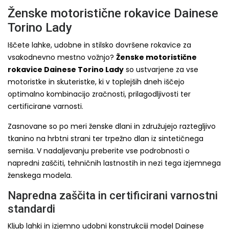
Ženske motoristične rokavice Dainese
Torino Lady
Iščete lahke, udobne in stilsko dovršene rokavice za
vsakodnevno mestno vožnjo?
Ženske motoristične
rokavice Dainese Torino Lady
so ustvarjene za vse
motoristke in skuteristke, ki v toplejših dneh iščejo
optimalno kombinacijo zračnosti, prilagodljivosti ter
certificirane varnosti.
Zasnovane so po meri ženske dlani in združujejo raztegljivo
tkanino na hrbtni strani ter trpežno dlan iz sintetičnega
semiša. V nadaljevanju preberite vse podrobnosti o
napredni zaščiti, tehničnih lastnostih in nezi tega izjemnega
ženskega modela.
Napredna zaščita in certificirani varnostni
standardi
Kljub lahki in izjemno udobni konstrukciji model Dainese