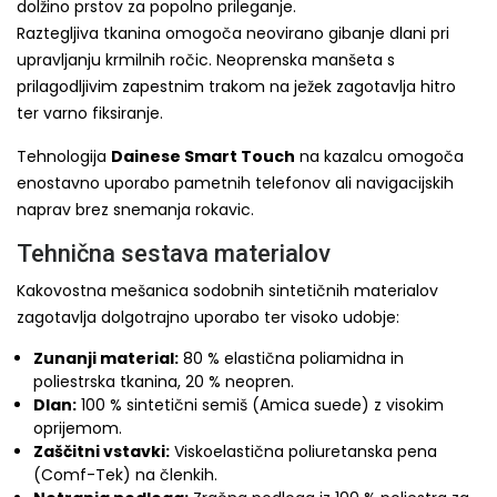
dolžino prstov za popolno prileganje.
Raztegljiva tkanina omogoča neovirano gibanje dlani pri
upravljanju krmilnih ročic. Neoprenska manšeta s
prilagodljivim zapestnim trakom na ježek zagotavlja hitro
ter varno fiksiranje.
Tehnologija
Dainese Smart Touch
na kazalcu omogoča
enostavno uporabo pametnih telefonov ali navigacijskih
naprav brez snemanja rokavic.
Tehnična sestava materialov
Kakovostna mešanica sodobnih sintetičnih materialov
zagotavlja dolgotrajno uporabo ter visoko udobje:
Zunanji material:
80 % elastična poliamidna in
poliestrska tkanina, 20 % neopren.
Dlan:
100 % sintetični semiš (Amica suede) z visokim
oprijemom.
Zaščitni vstavki:
Viskoelastična poliuretanska pena
(Comf-Tek) na členkih.