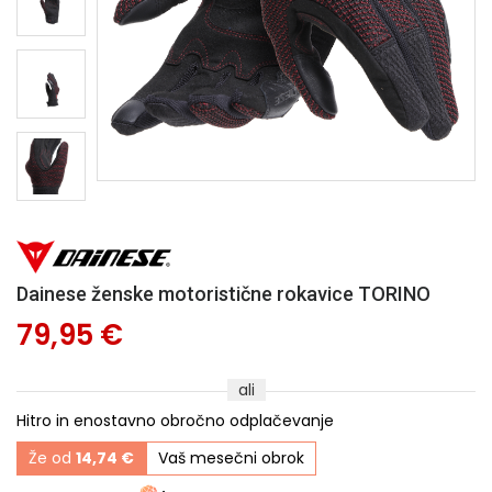
Dainese ženske motoristične rokavice TORINO
79,95 €
ali
Hitro in enostavno obročno odplačevanje
Že od
14,74 €
Vaš mesečni obrok