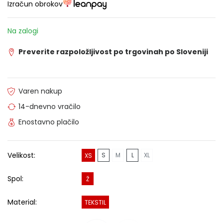
Izračun obrokov
Na zalogi
Preverite razpoložljivost po trgovinah po Sloveniji
Varen nakup
14-dnevno vračilo
Enostavno plačilo
Velikost:
S
M
L
XL
XS
Spol:
Ž
Material:
TEKSTIL