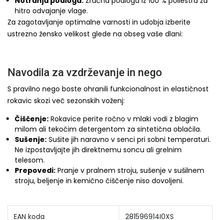
Notranja podloga:
Zračna podloga iz 100 % poliestra za
hitro odvajanje vlage.
Za zagotavljanje optimalne varnosti in udobja izberite
ustrezno žensko velikost glede na obseg vaše dlani:
Navodila za vzdrževanje in nego
S pravilno nego boste ohranili funkcionalnost in elastičnost
rokavic skozi več sezonskih voženj:
Čiščenje:
Rokavice perite ročno v mlaki vodi z blagim
milom ali tekočim detergentom za sintetična oblačila.
Sušenje:
Sušite jih naravno v senci pri sobni temperaturi.
Ne izpostavljajte jih direktnemu soncu ali grelnim
telesom.
Prepovedi:
Pranje v pralnem stroju, sušenje v sušilnem
stroju, beljenje in kemično čiščenje niso dovoljeni.
EAN koda
281596914I0XS