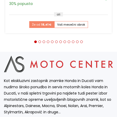
30% popusta
ali
Že od
18,41 €
Vaš mesečni obrok
Kot ekskluzivni zastopnik znamke Honda in Ducati vam
nudimo široko ponudbo in servis motornih koles Honda in
Ducati, v naši spletni trgovini pa najdete tudi pester izbor
motoristične opreme uveljavljenih blagovnih znamk, kot so
Alpinestars, Dainese, Macna, Shoei, Nolan, Arai, Premier,
Stylmartin, Akrapovič in druge…