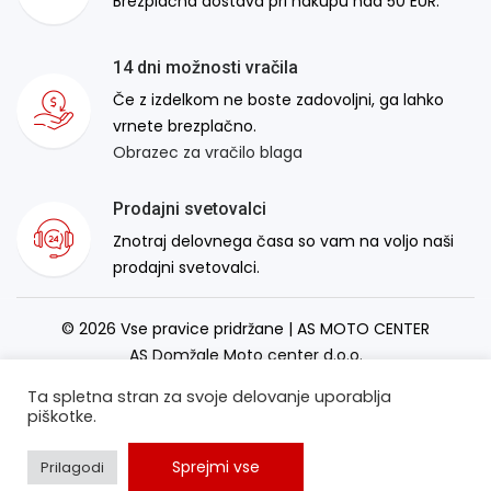
Brezplačna dostava pri nakupu nad 50 EUR.
14 dni možnosti vračila
Če z izdelkom ne boste zadovoljni, ga lahko
vrnete brezplačno.
Obrazec za vračilo blaga
Prodajni svetovalci
Znotraj delovnega časa so vam na voljo naši
prodajni svetovalci.
© 2026 Vse pravice pridržane | AS MOTO CENTER
AS Domžale Moto center d.o.o.
Izdelava spletne strani:
RSMT
Ta spletna stran za svoje delovanje uporablja
piškotke.
Sprejmi vse
Prilagodi