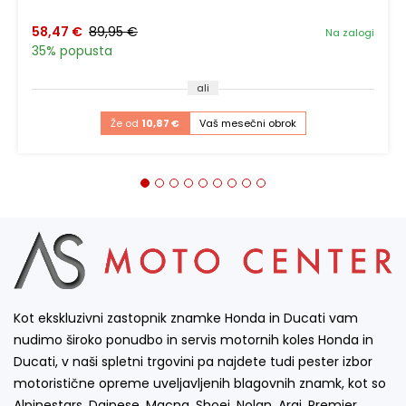
58,47 €
89,95 €
Na zalogi
35% popusta
ali
Že od
10,87 €
Vaš mesečni obrok
Kot ekskluzivni zastopnik znamke Honda in Ducati vam
nudimo široko ponudbo in servis motornih koles Honda in
Ducati, v naši spletni trgovini pa najdete tudi pester izbor
motoristične opreme uveljavljenih blagovnih znamk, kot so
Alpinestars, Dainese, Macna, Shoei, Nolan, Arai, Premier,