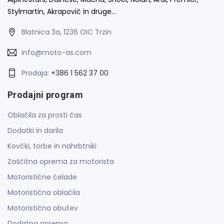
Stylmartin, Akrapovič in druge…
Blatnica 3a, 1236 OIC Trzin
info@moto-as.com
Prodaja:
+386 1 562 37 00
Prodajni program
Oblačila za prosti čas
Dodatki in darila
Kovčki, torbe in nahrbtniki
Zaščitna oprema za motorista
Motoristične čelade
Motoristična oblačila
Motoristična obutev
Dodatna oprema