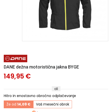
DANE dežna motoristična jakna BYGE
149,95 €
ali
Hitro in enostavno obročno odplačevanje
Že od
14,09 €
Vaš mesečni obrok