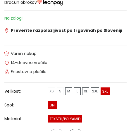
Izračun obrokov
Na zalogi
Preverite razpoložljivost po trgovinah po Sloveniji
Varen nakup
14-dnevno vračilo
Enostavno plačilo
Velikost:
XS
S
M
L
XL
2XL
3XL
Spol:
UNI
Material:
TEKSTIL/POLYAMID