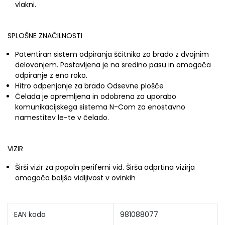
vlakni.
SPLOŠNE ZNAČILNOSTI
Patentiran sistem odpiranja ščitnika za brado z dvojnim
delovanjem.
Postavljena je na sredino pasu in omogoča
odpiranje z eno roko.
Hitro odpenjanje za brado
Odsevne plošče
Čelada je opremljena in odobrena za uporabo
komunikacijskega sistema N-Com za enostavno
namestitev le-te v čelado.
VIZIR
Širši vizir za popoln periferni vid.
Širša odprtina vizirja
omogoča boljšo vidljivost v ovinkih
EAN koda
981088077