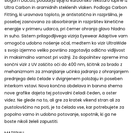
slogom Ducati, poudarja sijajno karbonsko teksturo lupine iz
Ultra Carbon in aramidnih steklenih vlaken. Podloga Carbon
Fitting, ki uravnava toploto, je antistatična in razpršilna, je
posebej zasnovana za absorbiranje in razpršitev kinetične
energije v primeru udarca, pri čemer ohranja glavo hladno
in suho. Sistem prilagodljivega vizirja Eyewear Adaptive vam
omogoča udobno nošenje očal, medtem ko vizir UltraWide
s svojo izjemno veliko površino zagotavlja odlično vidljivost
in maksimalno varnost pri vožnji. Za dopolnitev opreme ima
sončni vizir z UV zaščito oči do 400 nm, ščitnik za brado z
mehanizmom za zmanjšanje učinka jadranja z ohranjanjem
prednjega dela čelade v dvignjenem položaju in poseben
interkom vstavi. Nova končna obdelava in barvna shema
nove grafike dajeta tej potovalni čeladi čeden, a oster
videz. Ne glede na to, ali gre za kratek vikend stran ali za
pustolovščino na poti, je ta čelada vse, kar potrebujete za
popolno varno in udobno potovanje, sopotnik, ki ga ne
boste nikoli želeli zapustiti.
MATERIALI