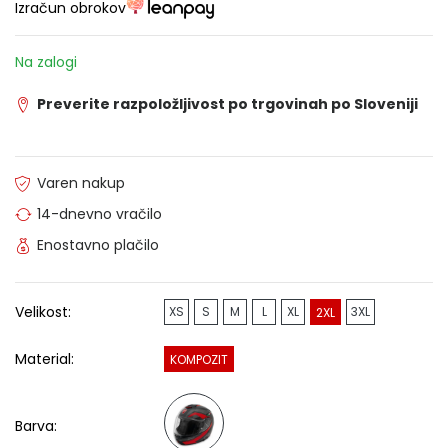
Izračun obrokov
Na zalogi
Preverite razpoložljivost po trgovinah po Sloveniji
Varen nakup
14-dnevno vračilo
Enostavno plačilo
Velikost:
XS
S
M
L
XL
3XL
2XL
Material:
KOMPOZIT
Barva: