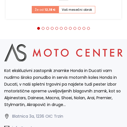
Že od
12,18 €
Vaš mesečni obrok
Kot ekskluzivni zastopnik znamke Honda in Ducati vam
nudimo široko ponudbo in servis motornih koles Honda in
Ducati, v naši spletni trgovini pa najdete tudi pester izbor
motoristične opreme uveljavljenih blagovnih znamk, kot so
Alpinestars, Dainese, Macna, Shoei, Nolan, Arai, Premier,
Stylmartin, Akrapovič in druge…
Blatnica 3a, 1236 OIC Trzin