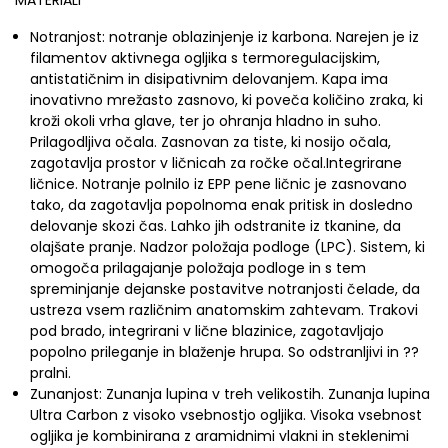
Notranjost: notranje oblazinjenje iz karbona. Narejen je iz
filamentov aktivnega ogljika s termoregulacijskim,
antistatičnim in disipativnim delovanjem. Kapa ima
inovativno mrežasto zasnovo, ki poveča količino zraka, ki
kroži okoli vrha glave, ter jo ohranja hladno in suho.
Prilagodljiva očala. Zasnovan za tiste, ki nosijo očala,
zagotavlja prostor v ličnicah za ročke očal.Integrirane
ličnice. Notranje polnilo iz EPP pene ličnic je zasnovano
tako, da zagotavlja popolnoma enak pritisk in dosledno
delovanje skozi čas. Lahko jih odstranite iz tkanine, da
olajšate pranje. Nadzor položaja podloge (LPC). Sistem, ki
omogoča prilagajanje položaja podloge in s tem
spreminjanje dejanske postavitve notranjosti čelade, da
ustreza vsem različnim anatomskim zahtevam. Trakovi
pod brado, integrirani v lične blazinice, zagotavljajo
popolno prileganje in blaženje hrupa. So odstranljivi in ??
pralni.
Zunanjost: Zunanja lupina v treh velikostih. Zunanja lupina
Ultra Carbon z visoko vsebnostjo ogljika. Visoka vsebnost
ogljika je kombinirana z aramidnimi vlakni in steklenimi