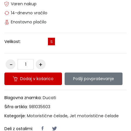
Varen nakup
14-dnevno vračilo
Enostavno plačilo
Velikost:
S
Dodaj v košarico
Pošlji povpraševanje
Blagovna znamka:
Ducati
Šifra artikla:
981035603
Kategorije:
Motoristične čelade
,
Jet motoristične čelade
Deli z ostalimi: