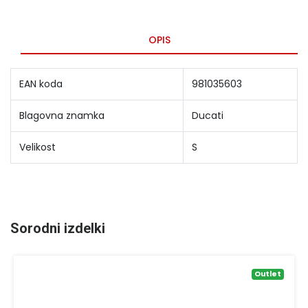
OPIS
EAN koda
981035603
Blagovna znamka
Ducati
Velikost
S
Sorodni izdelki
Outlet