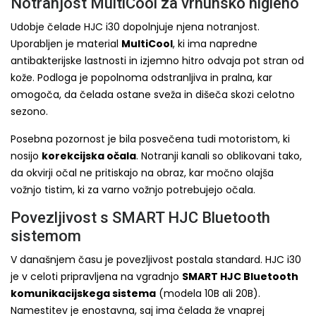
Notranjost MultiCool za vrhunsko higieno
Udobje čelade HJC i30 dopolnjuje njena notranjost.
Uporabljen je material
MultiCool
, ki ima napredne
antibakterijske lastnosti in izjemno hitro odvaja pot stran od
kože. Podloga je popolnoma odstranljiva in pralna, kar
omogoča, da čelada ostane sveža in dišeča skozi celotno
sezono.
Posebna pozornost je bila posvečena tudi motoristom, ki
nosijo
korekcijska očala
. Notranji kanali so oblikovani tako,
da okvirji očal ne pritiskajo na obraz, kar močno olajša
vožnjo tistim, ki za varno vožnjo potrebujejo očala.
Povezljivost s SMART HJC Bluetooth
sistemom
V današnjem času je povezljivost postala standard. HJC i30
je v celoti pripravljena na vgradnjo
SMART HJC Bluetooth
komunikacijskega sistema
(modela 10B ali 20B).
Namestitev je enostavna, saj ima čelada že vnaprej