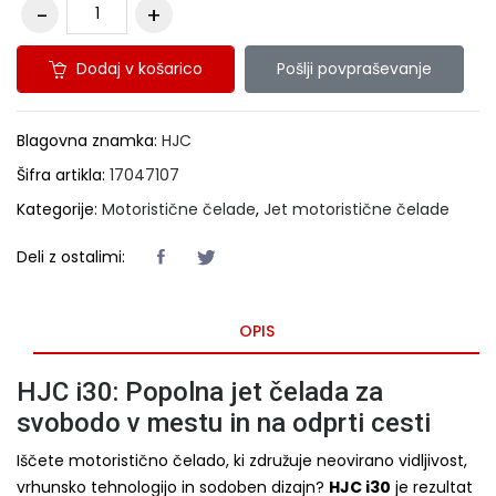
Dodaj v košarico
Pošlji povpraševanje
Blagovna znamka:
HJC
Šifra artikla:
17047107
Kategorije:
Motoristične čelade
,
Jet motoristične čelade
Deli z ostalimi:
OPIS
HJC i30: Popolna jet čelada za
svobodo v mestu in na odprti cesti
Iščete motoristično čelado, ki združuje neovirano vidljivost,
vrhunsko tehnologijo in sodoben dizajn?
HJC i30
je rezultat