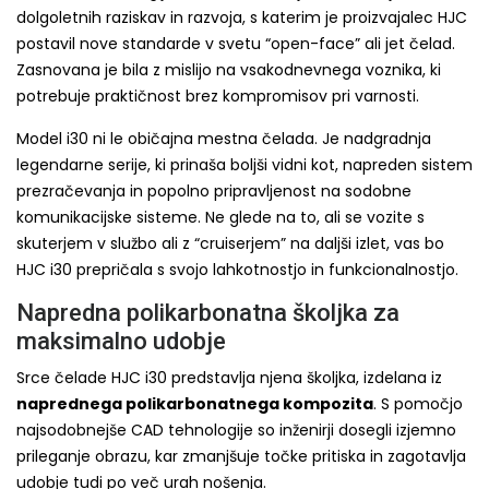
dolgoletnih raziskav in razvoja, s katerim je proizvajalec HJC
postavil nove standarde v svetu “open-face” ali jet čelad.
Zasnovana je bila z mislijo na vsakodnevnega voznika, ki
potrebuje praktičnost brez kompromisov pri varnosti.
Model i30 ni le običajna mestna čelada. Je nadgradnja
legendarne serije, ki prinaša boljši vidni kot, napreden sistem
prezračevanja in popolno pripravljenost na sodobne
komunikacijske sisteme. Ne glede na to, ali se vozite s
skuterjem v službo ali z “cruiserjem” na daljši izlet, vas bo
HJC i30 prepričala s svojo lahkotnostjo in funkcionalnostjo.
Napredna polikarbonatna školjka za
maksimalno udobje
Srce čelade HJC i30 predstavlja njena školjka, izdelana iz
naprednega polikarbonatnega kompozita
. S pomočjo
najsodobnejše CAD tehnologije so inženirji dosegli izjemno
prileganje obrazu, kar zmanjšuje točke pritiska in zagotavlja
udobje tudi po več urah nošenja.