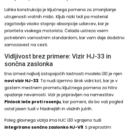
Lahka konstrukcija je ključnega pomena za zmanjšanje
utrujenosti vratnih mišic. Kljub nizki teži pa material
zagotavlja visoko stopnjo absorpcije udarcev, kar je
prioriteta vsakega motorista. Čelada ustreza vsem
potrebnim varnostnim standardom, kar vam daje dodatno
samozavest na cesti.
Vidljivost brez primere: Vizir HJ-33 in
sončna zaslonka
Ena izmed najbolj izstopajočih lastnosti modela i30 je njen
novi vizir HJ-33
. Ta nudi izjemno širok vidni kot, kar je v
gostem mestnem prometu ključnega pomena za hitro
opažanje nevarnosti. Vizir je pripravljen na namestitev
Pinlock leče proti rosenju
, kar pomeni, da bo vaš pogled
ostal jasen tudi v hladnejših in vlažnih jutrih.
Poleg glavnega vizirja ima HJC i30 vgrajeno tudi
integrirano sončno zaslonko HJ-V9
. S preprostim