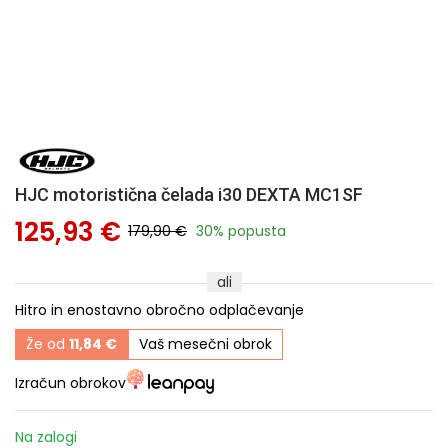
HJC motoristična čelada i30 DEXTA MC1SF
125,93 €
179,90 €
30% popusta
ali
Hitro in enostavno obročno odplačevanje
Že od
11,84 €
Vaš mesečni obrok
Izračun obrokov
Na zalogi