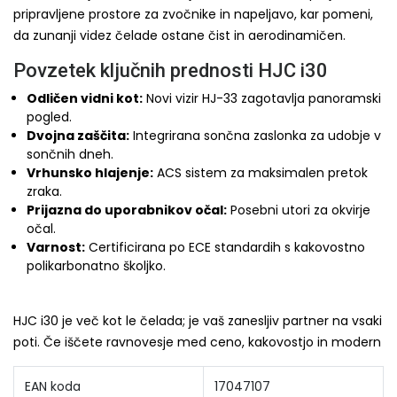
pripravljene prostore za zvočnike in napeljavo, kar pomeni,
da zunanji videz čelade ostane čist in aerodinamičen.
Povzetek ključnih prednosti HJC i30
Odličen vidni kot:
Novi vizir HJ-33 zagotavlja panoramski
pogled.
Dvojna zaščita:
Integrirana sončna zaslonka za udobje v
sončnih dneh.
Vrhunsko hlajenje:
ACS sistem za maksimalen pretok
zraka.
Prijazna do uporabnikov očal:
Posebni utori za okvirje
očal.
Varnost:
Certificirana po ECE standardih s kakovostno
polikarbonatno školjko.
HJC i30 je več kot le čelada; je vaš zanesljiv partner na vsaki
poti. Če iščete ravnovesje med ceno, kakovostjo in modern
EAN koda
17047107