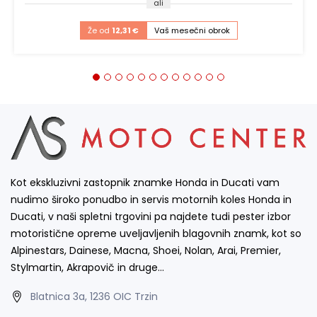
ali
Že od
12,31 €
Vaš mesečni obrok
Kot ekskluzivni zastopnik znamke Honda in Ducati vam
nudimo široko ponudbo in servis motornih koles Honda in
Ducati, v naši spletni trgovini pa najdete tudi pester izbor
motoristične opreme uveljavljenih blagovnih znamk, kot so
Alpinestars, Dainese, Macna, Shoei, Nolan, Arai, Premier,
Stylmartin, Akrapovič in druge…
Blatnica 3a, 1236 OIC Trzin