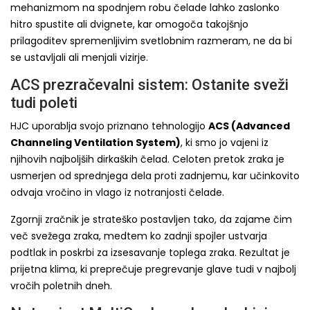
mehanizmom na spodnjem robu čelade lahko zaslonko
hitro spustite ali dvignete, kar omogoča takojšnjo
prilagoditev spremenljivim svetlobnim razmeram, ne da bi
se ustavljali ali menjali vizirje.
ACS prezračevalni sistem: Ostanite sveži
tudi poleti
HJC uporablja svojo priznano tehnologijo
ACS (Advanced
Channeling Ventilation System)
, ki smo jo vajeni iz
njihovih najboljših dirkaških čelad. Celoten pretok zraka je
usmerjen od sprednjega dela proti zadnjemu, kar učinkovito
odvaja vročino in vlago iz notranjosti čelade.
Zgornji zračnik je strateško postavljen tako, da zajame čim
več svežega zraka, medtem ko zadnji spojler ustvarja
podtlak in poskrbi za izsesavanje toplega zraka. Rezultat je
prijetna klima, ki preprečuje pregrevanje glave tudi v najbolj
vročih poletnih dneh.