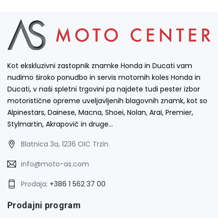
Kot ekskluzivni zastopnik znamke Honda in Ducati vam
nudimo široko ponudbo in servis motornih koles Honda in
Ducati, v naši spletni trgovini pa najdete tudi pester izbor
motoristične opreme uveljavljenih blagovnih znamk, kot so
Alpinestars, Dainese, Macna, Shoei, Nolan, Arai, Premier,
Stylmartin, Akrapovič in druge…
Blatnica 3a, 1236 OIC Trzin
info@moto-as.com
Prodaja:
+386 1 562 37 00
Prodajni program