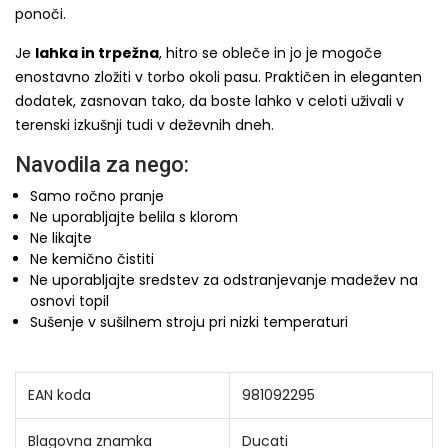
ponoči.
Je
lahka in trpežna
, hitro se obleče in jo je mogoče
enostavno zložiti v torbo okoli pasu. Praktičen in eleganten
dodatek, zasnovan tako, da boste lahko v celoti uživali v
terenski izkušnji tudi v deževnih dneh.
Navodila za nego:
Samo ročno pranje
Ne uporabljajte belila s klorom
Ne likajte
Ne kemično čistiti
Ne uporabljajte sredstev za odstranjevanje madežev na
osnovi topil
Sušenje v sušilnem stroju pri nizki temperaturi
EAN koda
981092295
Blagovna znamka
Ducati