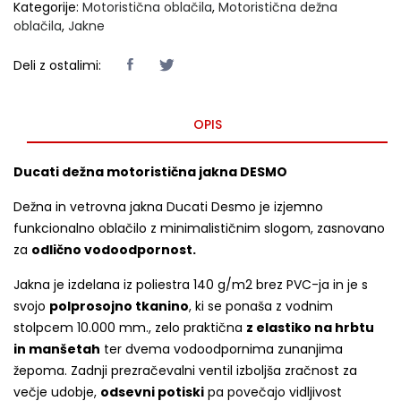
Kategorije:
Motoristična oblačila
,
Motoristična dežna
oblačila
,
Jakne
Deli z ostalimi:
OPIS
Ducati dežna motoristična jakna DESMO
Dežna in vetrovna jakna Ducati Desmo je izjemno
funkcionalno oblačilo z minimalističnim slogom, zasnovano
za
odlično vodoodpornost.
Jakna je izdelana iz poliestra 140 g/m2 brez PVC-ja in je s
svojo
polprosojno tkanino
, ki se ponaša z vodnim
stolpcem 10.000 mm., zelo praktična
z elastiko na hrbtu
in manšetah
ter dvema vodoodpornima zunanjima
žepoma. Zadnji prezračevalni ventil izboljša zračnost za
večje udobje,
odsevni potiski
pa povečajo vidljivost