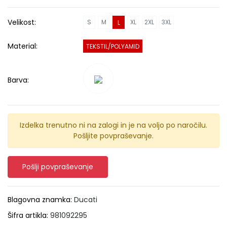
Velikost:
S
M
XL
2XL
3XL
L
Material:
TEKSTIL/POLYAMID
Barva:
Izdelka trenutno ni na zalogi in je na voljo po naročilu.
Pošljite povpraševanje.
Pošlji povpraševanje
Blagovna znamka:
Ducati
Šifra artikla:
981092295