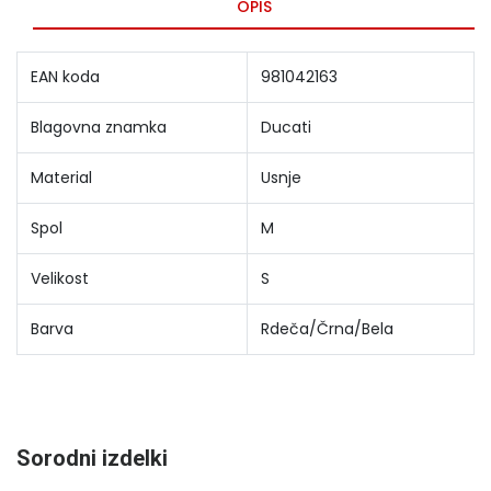
OPIS
EAN koda
981042163
Blagovna znamka
Ducati
Material
Usnje
Spol
M
Velikost
S
Barva
Rdeča/Črna/Bela
Sorodni izdelki