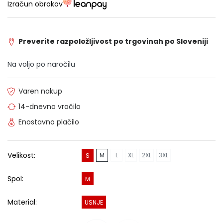
Izračun obrokov
Preverite razpoložljivost po trgovinah po Sloveniji
Na voljo po naročilu
Varen nakup
14-dnevno vračilo
Enostavno plačilo
Velikost:
M
L
XL
2XL
3XL
S
Spol:
M
Material:
USNJE