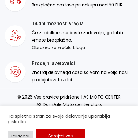
Brezplačna dostava pri nakupu nad 50 EUR.
14 dni možnosti vračila
Če z izdelkom ne boste zadovoljni, ga lahko
vrnete brezplačno.
Obrazec za vračilo blaga
Prodajni svetovalci
Znotraj delovnega časa so vam na voljo naši
prodajni svetovalci.
© 2026 Vse pravice pridržane | AS MOTO CENTER
AS Domžale Moto center d.o.o.
Izdelava spletne strani:
RSMT
Ta spletna stran za svoje delovanje uporablja
piškotke.
Sprejmi vse
Prilagodi