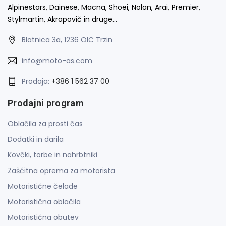
Alpinestars, Dainese, Macna, Shoei, Nolan, Arai, Premier,
Stylmartin, Akrapovič in druge…
Blatnica 3a, 1236 OIC Trzin
info@moto-as.com
Prodaja:
+386 1 562 37 00
Prodajni program
Oblačila za prosti čas
Dodatki in darila
Kovčki, torbe in nahrbtniki
Zaščitna oprema za motorista
Motoristične čelade
Motoristična oblačila
Motoristična obutev