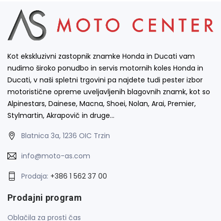
Kot ekskluzivni zastopnik znamke Honda in Ducati vam
nudimo široko ponudbo in servis motornih koles Honda in
Ducati, v naši spletni trgovini pa najdete tudi pester izbor
motoristične opreme uveljavljenih blagovnih znamk, kot so
Alpinestars, Dainese, Macna, Shoei, Nolan, Arai, Premier,
Stylmartin, Akrapovič in druge…
Blatnica 3a, 1236 OIC Trzin
info@moto-as.com
Prodaja:
+386 1 562 37 00
Prodajni program
Oblačila za prosti čas