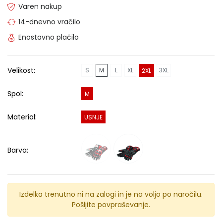
Varen nakup
14-dnevno vračilo
Enostavno plačilo
Velikost:
S
M
L
XL
3XL
2XL
Spol:
M
Material:
USNJE
Barva:
Izdelka trenutno ni na zalogi in je na voljo po naročilu.
Pošljite povpraševanje.