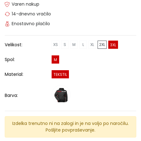
Varen nakup
14-dnevno vračilo
Enostavno plačilo
Velikost:
XS
S
M
L
XL
2XL
3XL
Spol:
M
Material:
TEKSTIL
Barva:
Izdelka trenutno ni na zalogi in je na voljo po naročilu.
Pošljite povpraševanje.