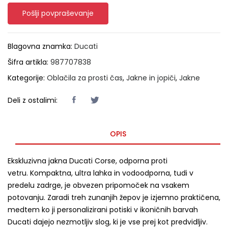
Pošlji povpraševanje
Blagovna znamka:
Ducati
Šifra artikla:
987707838
Kategorije:
Oblačila za prosti čas
,
Jakne in jopiči
,
Jakne
Deli z ostalimi:
OPIS
Ekskluzivna jakna Ducati Corse, odporna proti
vetru. Kompaktna, ultra lahka in vodoodporna, tudi v
predelu zadrge, je obvezen pripomoček na vsakem
potovanju. Zaradi treh zunanjih žepov je izjemno praktičena,
medtem ko ji personalizirani potiski v ikoničnih barvah
Ducati dajejo nezmotljiv slog, ki je vse prej kot predvidljiv.