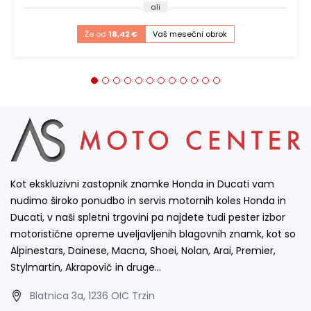
ali
Že od
18,42 €
Vaš mesečni obrok
Kot ekskluzivni zastopnik znamke Honda in Ducati vam
nudimo široko ponudbo in servis motornih koles Honda in
Ducati, v naši spletni trgovini pa najdete tudi pester izbor
motoristične opreme uveljavljenih blagovnih znamk, kot so
Alpinestars, Dainese, Macna, Shoei, Nolan, Arai, Premier,
Stylmartin, Akrapovič in druge…
Blatnica 3a, 1236 OIC Trzin