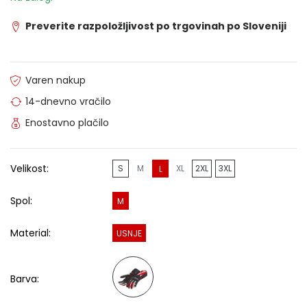
Preverite razpoložljivost po trgovinah po Sloveniji
Varen nakup
14-dnevno vračilo
Enostavno plačilo
Velikost:
S
M
XL
2XL
3XL
L
Spol:
M
Material:
USNJE
Barva: