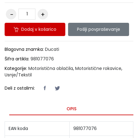
Dodaj v košarico
Pošlji povpraševanje
Blagovna znamka:
Ducati
Šifra artikla:
981077076
Kategorije:
Motoristična oblačila
,
Motoristične rokavice
,
Usnje/Tekstil
Deli z ostalimi:
OPIS
EAN koda
981077076