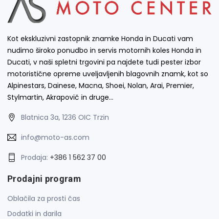
Kot ekskluzivni zastopnik znamke Honda in Ducati vam
nudimo široko ponudbo in servis motornih koles Honda in
Ducati, v naši spletni trgovini pa najdete tudi pester izbor
motoristične opreme uveljavljenih blagovnih znamk, kot so
Alpinestars, Dainese, Macna, Shoei, Nolan, Arai, Premier,
Stylmartin, Akrapovič in druge…
Blatnica 3a, 1236 OIC Trzin
info@moto-as.com
Prodaja:
+386 1 562 37 00
Prodajni program
Oblačila za prosti čas
Dodatki in darila