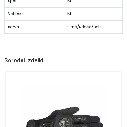
Spol
M
Velikost
M
Barva
Črna/Rdeča/Bela
Sorodni izdelki