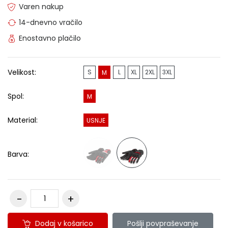
Varen nakup
14-dnevno vračilo
Enostavno plačilo
Velikost:
S
L
XL
2XL
3XL
M
Spol:
M
Material:
USNJE
Barva:
Dodaj v košarico
Pošlji povpraševanje