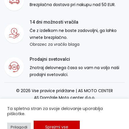
Brezplačna dostava pri nakupu nad 50 EUR.
14 dni možnosti vračila
Če z izdelkom ne boste zadovoljni, ga lahko
vrnete brezplačno.
Obrazec za vračilo blaga
Prodajni svetovalci
Znotraj delovnega časa so vam na voljo naši
prodajni svetovalci.
© 2026 Vse pravice pridržane | AS MOTO CENTER
AS Domžale Moto center d.o.o.
Izdelava spletne strani:
RSMT
Ta spletna stran za svoje delovanje uporablja
piškotke.
Sprejmi vse
Prilagodi