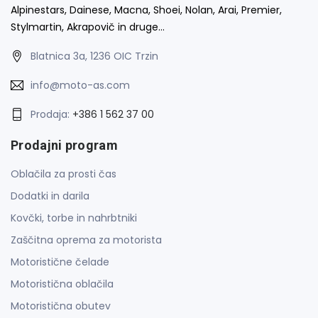
Alpinestars, Dainese, Macna, Shoei, Nolan, Arai, Premier,
Stylmartin, Akrapovič in druge…
Blatnica 3a, 1236 OIC Trzin
info@moto-as.com
Prodaja:
+386 1 562 37 00
Prodajni program
Oblačila za prosti čas
Dodatki in darila
Kovčki, torbe in nahrbtniki
Zaščitna oprema za motorista
Motoristične čelade
Motoristična oblačila
Motoristična obutev