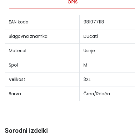
OPIS
EAN koda
981077118
Blagovna znamka
Ducati
Material
Usnje
Spol
M
Velikost
3XL
Barva
Črna/Rdeča
Sorodni izdelki