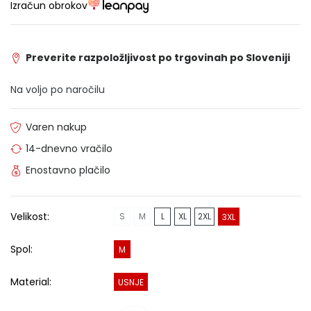
Izračun obrokov
Preverite razpoložljivost po trgovinah po Sloveniji
Na voljo po naročilu
Varen nakup
14-dnevno vračilo
Enostavno plačilo
Velikost:
S
M
L
XL
2XL
3XL
Spol:
M
Material:
USNJE