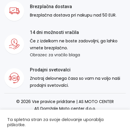
Brezplačna dostava
Brezplačna dostava pri nakupu nad 50 EUR.
14 dni možnosti vračila
Če z izdelkom ne boste zadovoljni, ga lahko
vrnete brezplačno.
Obrazec za vračilo blaga
Prodajni svetovalci
Znotraj delovnega časa so vam na voljo naši
prodajni svetovalci.
© 2026 Vse pravice pridržane | AS MOTO CENTER
AS Domžale Moto center d.o.o.
Izdelava spletne strani:
RSMT
Ta spletna stran za svoje delovanje uporablja
piškotke.