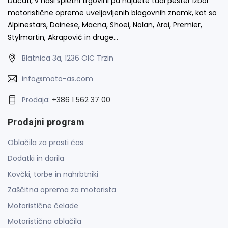
Ducati, v naši spletni trgovini pa najdete tudi pester izbor
motoristične opreme uveljavljenih blagovnih znamk, kot so
Alpinestars, Dainese, Macna, Shoei, Nolan, Arai, Premier,
Stylmartin, Akrapovič in druge…
Blatnica 3a, 1236 OIC Trzin
info@moto-as.com
Prodaja:
+386 1 562 37 00
Prodajni program
Oblačila za prosti čas
Dodatki in darila
Kovčki, torbe in nahrbtniki
Zaščitna oprema za motorista
Motoristične čelade
Motoristična oblačila