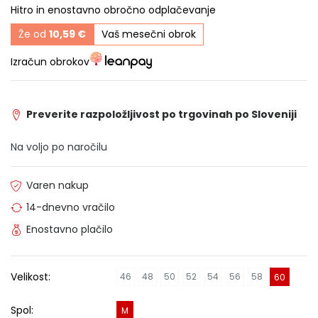
Hitro in enostavno obročno odplačevanje
Že od
10,59 €
Vaš mesečni obrok
Izračun obrokov
Preverite razpoložljivost po trgovinah po Sloveniji
Na voljo po naročilu
Varen nakup
14-dnevno vračilo
Enostavno plačilo
Velikost:
46
48
50
52
54
56
58
60
Spol:
M