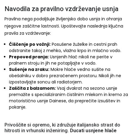
Navodila za pravilno vzdrževanje usnja
Pravilna nega podaljšuje življenjsko dobo usnja in ohranja
njegove zaščitne lastnosti. Upoštevajte naslednja ključna
pravila za vzdrževanje:
Čiščenje po vožnji:
Posušene žuželke in cestni prah
odstranite takoj z mehko, vlažno krpo in mlačno vodo.
Prepoved pranja:
Usnjenih hlač nikoli ne perite v
pralnem stroju in jih ne potapljajte v vodo.
Sušenje na zraku:
Mokre hlače vedno sušite na
obešalniku v dobro prezračenem prostoru. Nikoli jih ne
izpostavljajte soncu ali radiatorjem.
Zaščita z balzamom:
Vsaj dvakrat na sezono usnje
premažite s specializiranim čistilnim mlekom in kremo za
motoristično usnje Dainese, da preprečite izsušitev in
pokanje.
Privoščite si opremo, ki združuje italijansko strast do
hitrosti in vrhunski inženiring.
Ducati usnjene hlače