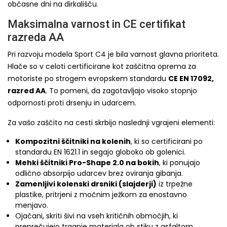
občasne dni na dirkališču.
Maksimalna varnost in CE certifikat
razreda AA
Pri razvoju modela Sport C4 je bila varnost glavna prioriteta.
Hlače so v celoti certificirane kot zaščitna oprema za
motoriste po strogem evropskem standardu
CE EN 17092,
razred AA
. To pomeni, da zagotavljajo visoko stopnjo
odpornosti proti drsenju in udarcem.
Za vašo zaščito na cesti skrbijo naslednji vgrajeni elementi:
Kompozitni ščitniki na kolenih
, ki so certificirani po
standardu EN 1621.1 in segajo globoko ob golenici.
Mehki ščitniki Pro-Shape 2.0 na bokih
, ki ponujajo
odlično absorpijo udarcev brez oviranja gibanja.
Zamenljivi kolenski drsniki (slajderji)
iz trpežne
plastike, pritrjeni z močnim ježkom za enostavno
menjavo.
Ojačani, skriti šivi na vseh kritičnih območjih, ki
preprečujejo trganje materiala ob stiku z asfaltom.