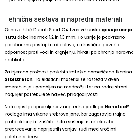
Tehnična sestava in napredni materiali
Osnovo hlač Ducati Sport C4 tvori vrhunsko
goveje usnje
Tutu
debeline med 1,2 in 1,3 mm. To usnje je podvrženo
posebnemu postopku obdelave, ki drastično poveča
odpornost proti vodi in drgnjenju, hkrati pa ohranja naravno
mehkobo.
Za izjemno prožnost poskrbi strateško nameščena tkanina
S1 bistretch
. Ta elastični material se razteza v dveh
smereh in je uporabljen na mednožju ter na zadnji strani
nog, kjer potrebujete največ prilagodljivosti.
Notranjost je opremljena z napredno podlogo
Nanofeel®
.
Podloga ima vtkane srebrove jone, kar zagotavlja trajno
protibakterijsko zaščito, hitro sušenje in učinkovito
preprečevanje neprijetnih vonjav, tudi med vročimi
poletnimi dnevi.