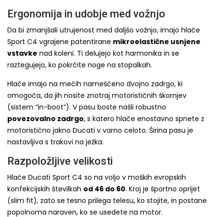
Ergonomija in udobje med vožnjo
Da bi zmanjšali utrujenost med daljšo vožnjo, imajo hlače
Sport C4 vgrajene patentirane
mikroelastične usnjene
vstavke
nad koleni. Ti delujejo kot harmonika in se
raztegujejo, ko pokrčite noge na stopalkah.
Hlače imajo na mečih nameščeno dvojno zadrgo, ki
omogoča, da jih nosite znotraj motorističnih škornjev
(sistem “in-boot”). V pasu boste našli robustno
povezovalno zadrgo
, s katero hlače enostavno spnete z
motoristično jakno Ducati v varno celoto. Širina pasu je
nastavljiva s trakovi na ježka.
Razpoložljive velikosti
Hlače Ducati Sport C4 so na voljo v moških evropskih
konfekcijskih številkah
od 46 do 60
. Kroj je športno oprijet
(slim fit), zato se tesno prilega telesu, ko stojite, in postane
popolnoma naraven, ko se usedete na motor.