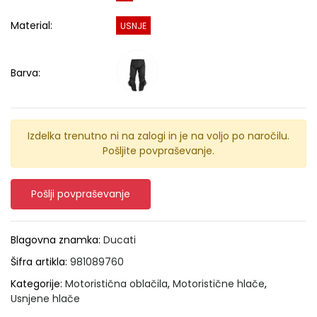
Material:
USNJE
Barva:
Izdelka trenutno ni na zalogi in je na voljo po naročilu.
Pošljite povpraševanje.
Pošlji povpraševanje
Blagovna znamka:
Ducati
Šifra artikla:
981089760
Kategorije:
Motoristična oblačila
,
Motoristične hlače
,
Usnjene hlače