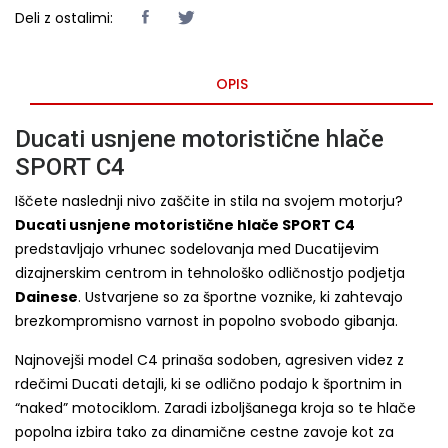
Deli z ostalimi:
OPIS
Ducati usnjene motoristične hlače
SPORT C4
Iščete naslednji nivo zaščite in stila na svojem motorju?
Ducati usnjene motoristične hlače SPORT C4
predstavljajo vrhunec sodelovanja med Ducatijevim
dizajnerskim centrom in tehnološko odličnostjo podjetja
Dainese
. Ustvarjene so za športne voznike, ki zahtevajo
brezkompromisno varnost in popolno svobodo gibanja.
Najnovejši model C4 prinaša sodoben, agresiven videz z
rdečimi Ducati detajli, ki se odlično podajo k športnim in
“naked” motociklom. Zaradi izboljšanega kroja so te hlače
popolna izbira tako za dinamične cestne zavoje kot za