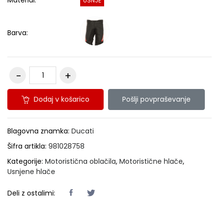
Material:
USNJE
Barva:
Dodaj v košarico
Pošlji povpraševanje
Blagovna znamka:
Ducati
Šifra artikla:
981028758
Kategorije:
Motoristična oblačila
,
Motoristične hlače
,
Usnjene hlače
Deli z ostalimi: