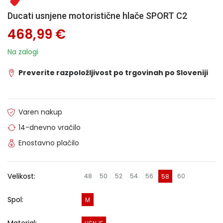
Ducati usnjene motoristične hlače SPORT C2
468,99 €
Na zalogi
Preverite razpoložljivost po trgovinah po Sloveniji
Varen nakup
14-dnevno vračilo
Enostavno plačilo
Velikost:
48
50
52
54
56
60
58
Spol:
M