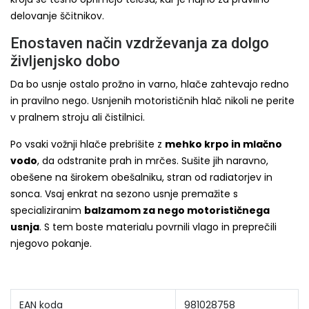
delovanje ščitnikov.
Enostaven način vzdrževanja za dolgo
življenjsko dobo
Da bo usnje ostalo prožno in varno, hlače zahtevajo redno
in pravilno nego. Usnjenih motorističnih hlač nikoli ne perite
v pralnem stroju ali čistilnici.
Po vsaki vožnji hlače prebrišite z
mehko krpo in mlačno
vodo
, da odstranite prah in mrčes. Sušite jih naravno,
obešene na širokem obešalniku, stran od radiatorjev in
sonca. Vsaj enkrat na sezono usnje premažite s
specializiranim
balzamom za nego motorističnega
usnja
. S tem boste materialu povrnili vlago in preprečili
njegovo pokanje.
EAN koda
981028758