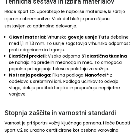
Tehnična sestava in izbira materialov
Hlače Sport C2 uporabljajo le najboljše materiale, ki zdržijo
izjemne obremenitve. Vsak del hlač je premišljeno
sestavljen za optimalno delovanje.
Glavni material:
Vrhunsko
goveje usnje Tutu
debeline
med 1,1 in 1,3 mm. To usnje zagotavlja vrhunsko odpornost
proti odrgninam in trganju.
Elastični predeli:
Visoko odporna
S1 elastična tkanina
se nahaja na predelih mednožja in meč. To omogoča
popolno prilagajanje telesu v položaju za vožnjo.
Notranja podloga:
Fiksna podloga
Nanofeel®
z
obdelavo s srebrnimi ioni. Podloga učinkovito odvaja
vlago, deluje protibakterijsko in preprečuje neprijetne
vonjave.
Stopnja zaščite in varnostni standardi
Varnost je pri športni vožnji ključnega pomena. Hlače Ducati
Sport C2 so uradno certificirane kot osebna varovalna