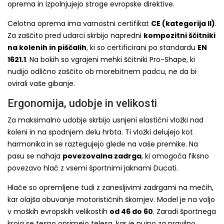
oprema in izpolnjujejo stroge evropske direktive.
Celotna oprema ima varnostni certifikat
CE (kategorija II)
.
Za zaščito pred udarci skrbijo napredni
kompozitni ščitniki
na kolenih in piščalih
, ki so certificirani po standardu
EN
1621.1
. Na bokih so vgrajeni mehki ščitniki Pro-Shape, ki
nudijo odlično zaščito ob morebitnem padcu, ne da bi
ovirali vaše gibanje.
Ergonomija, udobje in velikosti
Za maksimalno udobje skrbijo usnjeni elastični vložki nad
koleni in na spodnjem delu hrbta. Ti vložki delujejo kot
harmonika in se raztegujejo glede na vaše premike. Na
pasu se nahaja
povezovalna zadrga
, ki omogoča fiksno
povezavo hlač z vsemi športnimi jaknami Ducati.
Hlače so opremljene tudi z zanesljivimi zadrgami na mečih,
kar olajša obuvanje motorističnih škornjev. Model je na voljo
v moških evropskih velikostih
od 46 do 60
. Zaradi športnega
kroja se tesno oprimejo telesa, kar je nujno za pravilno