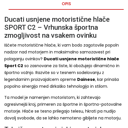
OPIS
Ducati usnjene motoristične hlače
SPORT C2 – Vrhunska športna
zmogljivost na vsakem ovinku
Iščete motoristične hlače, ki vam bodo zagotovile popoln
nadzor nad motorjem in maksimalno samozavest pri
polaganju ovinkov?
Ducati usnjene motoristične hlače
Sport C2
so zasnovane za tiste, ki obožujejo dinamično in
športno vožnjo. Razvite so v tesnem sodelovanju z
legendarnim proizvajalcem opreme
Dainese
, kar prinaša
popolno sinergijo med dirkaško tehnologijo in stilom.
Ta model je namenjen motoristom, ki zahtevajo
agresivnejši kroj, primeren za športne in športno-potovalne
motorje. Hlače se tesno prilegajo telesu, hkrati pa nudijo
dovolj svobode, da se lahko nemoteno gibljete na motorju.