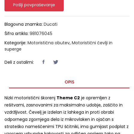
Pošlji povpraševanje
Blagovna znamka:
Ducati
Šifra artikla:
981076045
Kategorije:
Motoristična obutev
,
Motoristični čevlji in
superge
Deli z ostalimi:
OPIS
Nizki motoristični škorenj
Theme C2
je opremljen z
rešitvami, zasnovanimi za maksimalno udobje, zaščito in
vzdržljivost.
Čevelj je izdelan iz lahkega in proti obrabi
odpornega zgornjega dela iz mikrovlaken in ojačan s
strateško nameščenimi TPU ščitniki, ima gumijast podplat z
vzorcem vrhunske kakovosti za odličen oprijem tako na