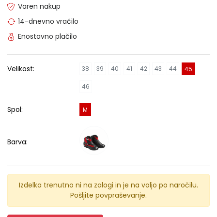
Varen nakup
14-dnevno vračilo
Enostavno plačilo
Velikost:
38
39
40
41
42
43
44
45
46
Spol:
M
Barva:
Izdelka trenutno ni na zalogi in je na voljo po naročilu.
Pošljite povpraševanje.