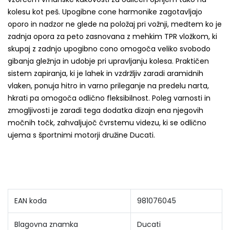
kolesu kot peš.
Upogibne cone harmonike zagotavljajo
oporo in nadzor ne glede na položaj pri vožnji, medtem ko je
zadnja opora za peto zasnovana z mehkim TPR vložkom, ki
skupaj z zadnjo upogibno cono omogoča veliko svobodo
gibanja gležnja in udobje pri upravljanju kolesa.
Praktičen
sistem zapiranja, ki je lahek in vzdržljiv zaradi aramidnih
vlaken,
ponuja hitro in varno prileganje na predelu narta,
hkrati pa omogoča odlično fleksibilnost.
Poleg varnosti in
zmogljivosti je zaradi tega dodatka dizajn ena njegovih
močnih točk, zahvaljujoč čvrstemu videzu, ki se odlično
ujema s športnimi motorji družine Ducati.
EAN koda
981076045
Blagovna znamka
Ducati