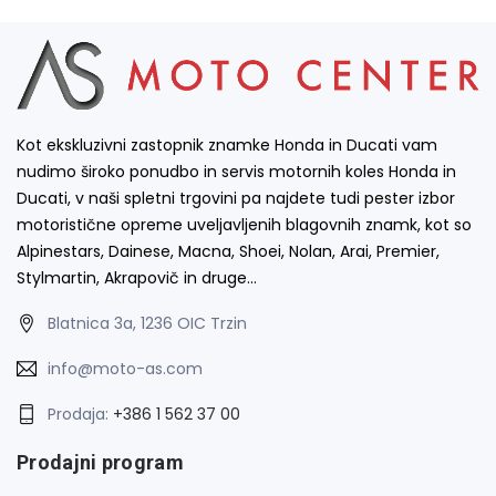
Kot ekskluzivni zastopnik znamke Honda in Ducati vam
nudimo široko ponudbo in servis motornih koles Honda in
Ducati, v naši spletni trgovini pa najdete tudi pester izbor
motoristične opreme uveljavljenih blagovnih znamk, kot so
Alpinestars, Dainese, Macna, Shoei, Nolan, Arai, Premier,
Stylmartin, Akrapovič in druge…
Blatnica 3a, 1236 OIC Trzin
info@moto-as.com
Prodaja:
+386 1 562 37 00
Prodajni program