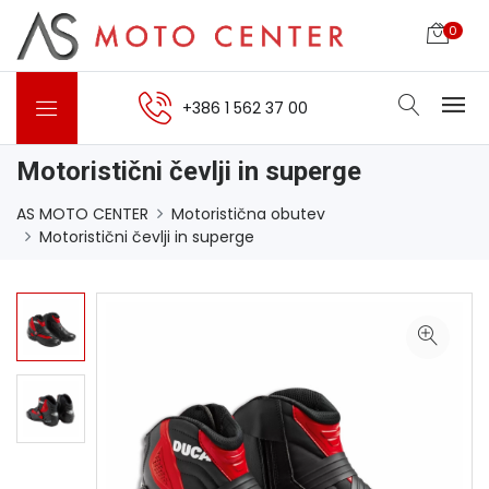
0
+386 1 562 37 00
Motoristični čevlji in superge
AS MOTO CENTER
Motoristična obutev
Motoristični čevlji in superge