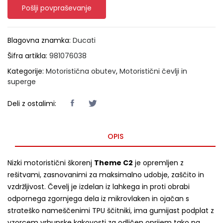
Pošlji povpraševanje
Blagovna znamka:
Ducati
Šifra artikla:
981076038
Kategorije:
Motoristična obutev
,
Motoristični čevlji in
superge
Deli z ostalimi:
OPIS
Nizki motoristični škorenj
Theme C2
je opremljen z
rešitvami, zasnovanimi za maksimalno udobje, zaščito in
vzdržljivost.
Čevelj je izdelan iz lahkega in proti obrabi
odpornega zgornjega dela iz mikrovlaken in ojačan s
strateško nameščenimi TPU ščitniki, ima gumijast podplat z
vzorcem vrhunske kakovosti za odličen oprijem tako na