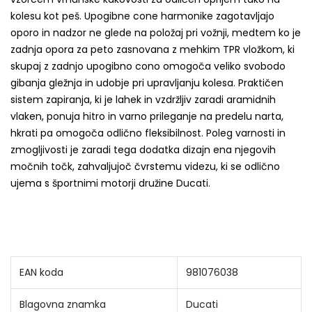
kolesu kot peš.
Upogibne cone harmonike zagotavljajo
oporo in nadzor ne glede na položaj pri vožnji, medtem ko je
zadnja opora za peto zasnovana z mehkim TPR vložkom, ki
skupaj z zadnjo upogibno cono omogoča veliko svobodo
gibanja gležnja in udobje pri upravljanju kolesa.
Praktičen
sistem zapiranja, ki je lahek in vzdržljiv zaradi aramidnih
vlaken,
ponuja hitro in varno prileganje na predelu narta,
hkrati pa omogoča odlično fleksibilnost.
Poleg varnosti in
zmogljivosti je zaradi tega dodatka dizajn ena njegovih
močnih točk, zahvaljujoč čvrstemu videzu, ki se odlično
ujema s športnimi motorji družine Ducati.
EAN koda
981076038
Blagovna znamka
Ducati