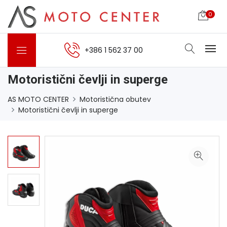
0
+386 1 562 37 00
Motoristični čevlji in superge
AS MOTO CENTER
Motoristična obutev
Motoristični čevlji in superge