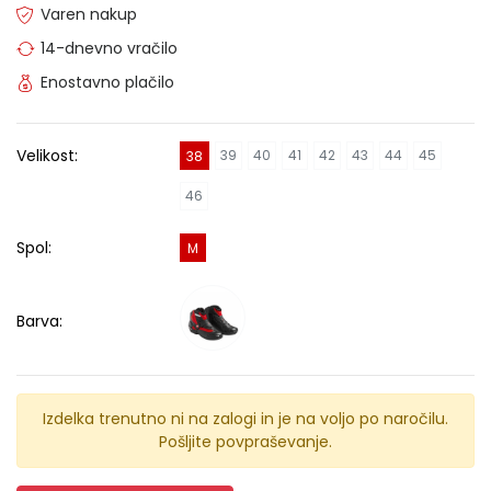
Varen nakup
14-dnevno vračilo
Enostavno plačilo
Velikost:
39
40
41
42
43
44
45
38
46
Spol:
M
Barva:
Izdelka trenutno ni na zalogi in je na voljo po naročilu.
Pošljite povpraševanje.