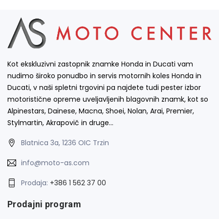
Kot ekskluzivni zastopnik znamke Honda in Ducati vam
nudimo široko ponudbo in servis motornih koles Honda in
Ducati, v naši spletni trgovini pa najdete tudi pester izbor
motoristične opreme uveljavljenih blagovnih znamk, kot so
Alpinestars, Dainese, Macna, Shoei, Nolan, Arai, Premier,
Stylmartin, Akrapovič in druge…
Blatnica 3a, 1236 OIC Trzin
info@moto-as.com
Prodaja:
+386 1 562 37 00
Prodajni program