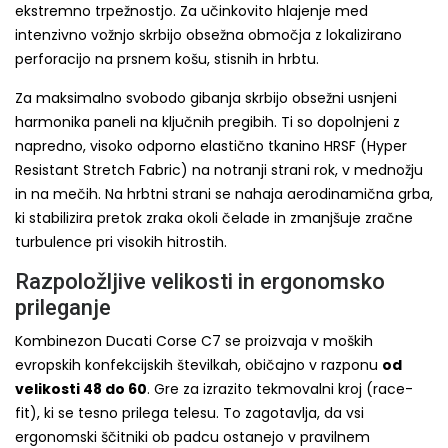
ekstremno trpežnostjo. Za učinkovito hlajenje med
intenzivno vožnjo skrbijo obsežna območja z lokalizirano
perforacijo na prsnem košu, stisnih in hrbtu.
Za maksimalno svobodo gibanja skrbijo obsežni usnjeni
harmonika paneli na ključnih pregibih. Ti so dopolnjeni z
napredno, visoko odporno elastično tkanino HRSF (Hyper
Resistant Stretch Fabric) na notranji strani rok, v mednožju
in na mečih. Na hrbtni strani se nahaja aerodinamična grba,
ki stabilizira pretok zraka okoli čelade in zmanjšuje zračne
turbulence pri visokih hitrostih.
Razpoložljive velikosti in ergonomsko
prileganje
Kombinezon Ducati Corse C7 se proizvaja v moških
evropskih konfekcijskih številkah, običajno v razponu
od
velikosti 48 do 60
. Gre za izrazito tekmovalni kroj (race-
fit), ki se tesno prilega telesu. To zagotavlja, da vsi
ergonomski ščitniki ob padcu ostanejo v pravilnem