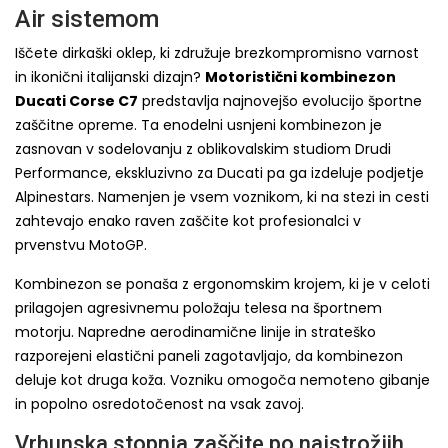
Air sistemom
Iščete dirkaški oklep, ki združuje brezkompromisno varnost
in ikonični italijanski dizajn?
Motoristični kombinezon
Ducati Corse C7
predstavlja najnovejšo evolucijo športne
zaščitne opreme. Ta enodelni usnjeni kombinezon je
zasnovan v sodelovanju z oblikovalskim studiom Drudi
Performance, ekskluzivno za Ducati pa ga izdeluje podjetje
Alpinestars. Namenjen je vsem voznikom, ki na stezi in cesti
zahtevajo enako raven zaščite kot profesionalci v
prvenstvu MotoGP.
Kombinezon se ponaša z ergonomskim krojem, ki je v celoti
prilagojen agresivnemu položaju telesa na športnem
motorju. Napredne aerodinamične linije in strateško
razporejeni elastični paneli zagotavljajo, da kombinezon
deluje kot druga koža. Vozniku omogoča nemoteno gibanje
in popolno osredotočenost na vsak zavoj.
Vrhunska stopnja zaščite po najstrožjih