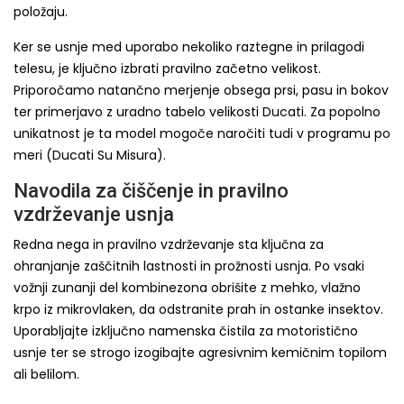
položaju.
Ker se usnje med uporabo nekoliko raztegne in prilagodi
telesu, je ključno izbrati pravilno začetno velikost.
Priporočamo natančno merjenje obsega prsi, pasu in bokov
ter primerjavo z uradno tabelo velikosti Ducati. Za popolno
unikatnost je ta model mogoče naročiti tudi v programu po
meri (Ducati Su Misura).
Navodila za čiščenje in pravilno
vzdrževanje usnja
Redna nega in pravilno vzdrževanje sta ključna za
ohranjanje zaščitnih lastnosti in prožnosti usnja. Po vsaki
vožnji zunanji del kombinezona obrišite z mehko, vlažno
krpo iz mikrovlaken, da odstranite prah in ostanke insektov.
Uporabljajte izključno namenska čistila za motoristično
usnje ter se strogo izogibajte agresivnim kemičnim topilom
ali belilom.