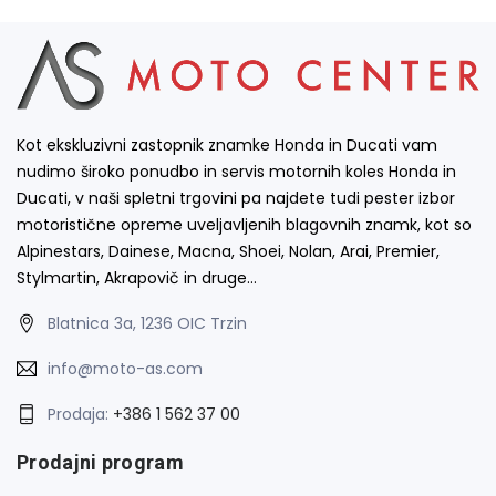
Kot ekskluzivni zastopnik znamke Honda in Ducati vam
nudimo široko ponudbo in servis motornih koles Honda in
Ducati, v naši spletni trgovini pa najdete tudi pester izbor
motoristične opreme uveljavljenih blagovnih znamk, kot so
Alpinestars, Dainese, Macna, Shoei, Nolan, Arai, Premier,
Stylmartin, Akrapovič in druge…
Blatnica 3a, 1236 OIC Trzin
info@moto-as.com
Prodaja:
+386 1 562 37 00
Prodajni program