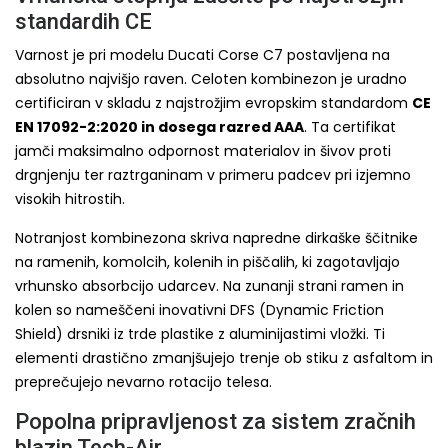
standardih CE
Varnost je pri modelu Ducati Corse C7 postavljena na
absolutno najvišjo raven. Celoten kombinezon je uradno
certificiran v skladu z najstrožjim evropskim standardom
CE
EN 17092-2:2020 in dosega razred AAA
. Ta certifikat
jamči maksimalno odpornost materialov in šivov proti
drgnjenju ter raztrganinam v primeru padcev pri izjemno
visokih hitrostih.
Notranjost kombinezona skriva napredne dirkaške ščitnike
na ramenih, komolcih, kolenih in piščalih, ki zagotavljajo
vrhunsko absorbcijo udarcev. Na zunanji strani ramen in
kolen so nameščeni inovativni DFS (Dynamic Friction
Shield) drsniki iz trde plastike z aluminijastimi vložki. Ti
elementi drastično zmanjšujejo trenje ob stiku z asfaltom in
preprečujejo nevarno rotacijo telesa.
Popolna pripravljenost za sistem zračnih
blazin Tech-Air