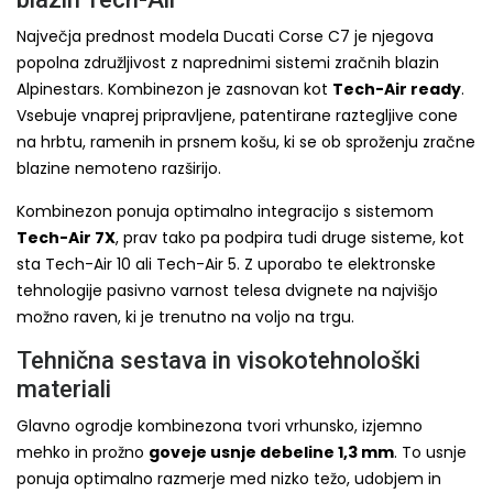
Največja prednost modela Ducati Corse C7 je njegova
popolna združljivost z naprednimi sistemi zračnih blazin
Alpinestars. Kombinezon je zasnovan kot
Tech-Air ready
.
Vsebuje vnaprej pripravljene, patentirane raztegljive cone
na hrbtu, ramenih in prsnem košu, ki se ob sproženju zračne
blazine nemoteno razširijo.
Kombinezon ponuja optimalno integracijo s sistemom
Tech-Air 7X
, prav tako pa podpira tudi druge sisteme, kot
sta Tech-Air 10 ali Tech-Air 5. Z uporabo te elektronske
tehnologije pasivno varnost telesa dvignete na najvišjo
možno raven, ki je trenutno na voljo na trgu.
Tehnična sestava in visokotehnološki
materiali
Glavno ogrodje kombinezona tvori vrhunsko, izjemno
mehko in prožno
goveje usnje debeline 1,3 mm
. To usnje
ponuja optimalno razmerje med nizko težo, udobjem in