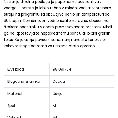
Notranja dihalna podloga je popolnoma odstranljiva z
zadrgo. Operete jo lahko ročno v mlačni vodi ali v pralnem
stroju na programu za občutljivo perilo pri temperaturi do
30 stopinj. Kombinezon vedno sušite naravno, obešen na
širokem obešalniku v dobro prezračevanem prostoru. Nikoli
ga ne izpostavljajte neposrednemu soncu ali bližini grelnih
teles. Ko je usnje povsem suho, nanj nanesite tanek sloj
kakovostnega balzama za usnjeno moto opremo.
EAN koda
981091754
Blagovna znamka
Ducati
Material
Usnje
Spol
M
Velikost
54