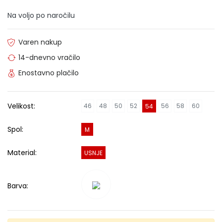
Na voljo po naročilu
Varen nakup
14-dnevno vračilo
Enostavno plačilo
Velikost:
46
48
50
52
56
58
60
54
Spol:
M
Material:
USNJE
Barva: