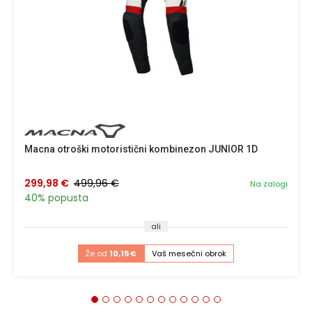
Macna otroški motoristični kombinezon JUNIOR 1D
299,98 €
499,96 €
Na zalogi
40% popusta
ali
Že od
10,15 €
Vaš mesečni obrok