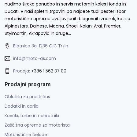
nudimo široko ponudbo in servis motornih koles Honda in
Ducati, v naši spletni trgovini pa najdete tudi pester izbor
motoristične opreme uveljavljenih blagovnih znamk, kot so
Alpinestars, Dainese, Macna, Shoei, Nolan, Arai, Premier,
Stylmartin, Akrapovič in druge…
Blatnica 3a, 1236 OIC Trzin
info@moto-as.com
Prodaja:
+386 1 562 37 00
Prodajni program
Oblačila za prosti čas
Dodatki in darila
Kovčki, torbe in nahrbtniki
Zaščitna oprema za motorista
Motoristične čelade