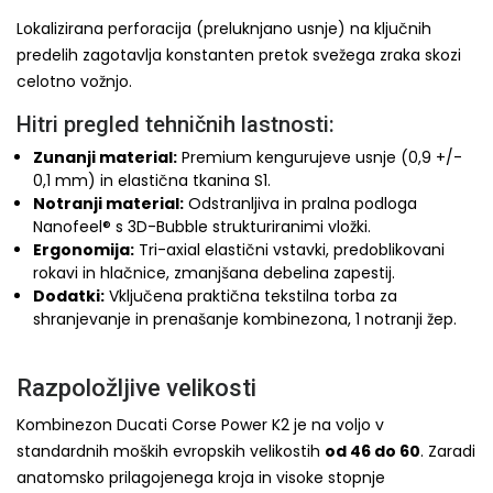
Lokalizirana perforacija (preluknjano usnje) na ključnih
predelih zagotavlja konstanten pretok svežega zraka skozi
celotno vožnjo.
Hitri pregled tehničnih lastnosti:
Zunanji material:
Premium kengurujeve usnje (0,9 +/-
0,1 mm) in elastična tkanina S1.
Notranji material:
Odstranljiva in pralna podloga
Nanofeel® s 3D-Bubble strukturiranimi vložki.
Ergonomija:
Tri-axial elastični vstavki, predoblikovani
rokavi in hlačnice, zmanjšana debelina zapestij.
Dodatki:
Vključena praktična tekstilna torba za
shranjevanje in prenašanje kombinezona, 1 notranji žep.
Razpoložljive velikosti
Kombinezon Ducati Corse Power K2 je na voljo v
standardnih moških evropskih velikostih
od 46 do 60
. Zaradi
anatomsko prilagojenega kroja in visoke stopnje