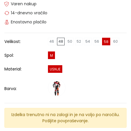
Varen nakup
14-dnevno vračilo
Enostavno plačilo
Velikost:
46
48
50
52
54
56
60
58
Spol:
M
Material:
USNJE
Barva:
Izdelka trenutno ni na zalogi in je na voljo po naročilu.
Pošljite povpraševanje.