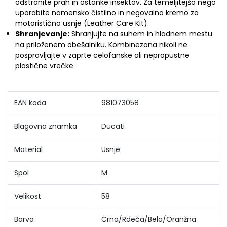
odstranite prah in ostanke insektov. Za temeljitejšo nego
uporabite namensko čistilno in negovalno kremo za
motoristično usnje (Leather Care Kit).
Shranjevanje:
Shranjujte na suhem in hladnem mestu
na priloženem obešalniku. Kombinezona nikoli ne
pospravljajte v zaprte celofanske ali nepropustne
plastične vrečke.
EAN koda
981073058
Blagovna znamka
Ducati
Material
Usnje
Spol
M
Velikost
58
Barva
Črna/Rdeča/Bela/Oranžna