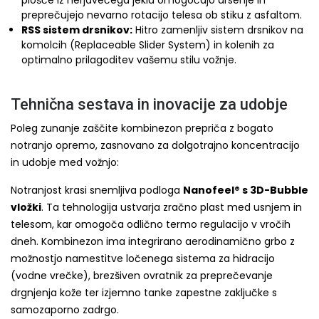
plošče iz nerjavečega jekla omogočajo drsenje in
preprečujejo nevarno rotacijo telesa ob stiku z asfaltom.
RSS sistem drsnikov:
Hitro zamenljiv sistem drsnikov na
komolcih (Replaceable Slider System) in kolenih za
optimalno prilagoditev vašemu stilu vožnje.
Tehnična sestava in inovacije za udobje
Poleg zunanje zaščite kombinezon prepriča z bogato
notranjo opremo, zasnovano za dolgotrajno koncentracijo
in udobje med vožnjo:
Notranjost krasi snemljiva podloga
Nanofeel® s 3D-Bubble
vložki
. Ta tehnologija ustvarja zračno plast med usnjem in
telesom, kar omogoča odlično termo regulacijo v vročih
dneh. Kombinezon ima integrirano aerodinamično grbo z
možnostjo namestitve ločenega sistema za hidracijo
(vodne vrečke), brezšiven ovratnik za preprečevanje
drgnjenja kože ter izjemno tanke zapestne zaključke s
samozaporno zadrgo.