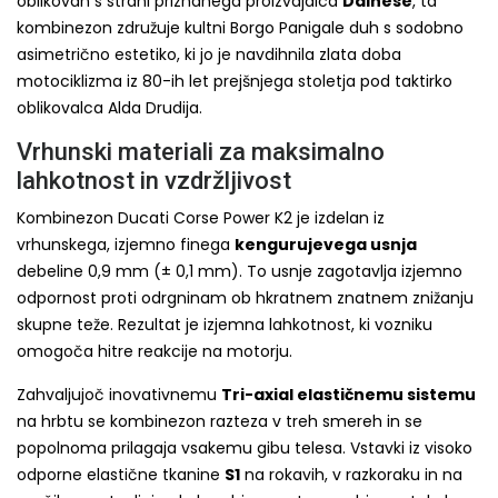
oblikovan s strani priznanega proizvajalca
Dainese
, ta
kombinezon združuje kultni Borgo Panigale duh s sodobno
asimetrično estetiko, ki jo je navdihnila zlata doba
motociklizma iz 80-ih let prejšnjega stoletja pod taktirko
oblikovalca Alda Drudija.
Vrhunski materiali za maksimalno
lahkotnost in vzdržljivost
Kombinezon Ducati Corse Power K2 je izdelan iz
vrhunskega, izjemno finega
kengurujevega usnja
debeline 0,9 mm (± 0,1 mm). To usnje zagotavlja izjemno
odpornost proti odrgninam ob hkratnem znatnem znižanju
skupne teže. Rezultat je izjemna lahkotnost, ki vozniku
omogoča hitre reakcije na motorju.
Zahvaljujoč inovativnemu
Tri-axial elastičnemu sistemu
na hrbtu se kombinezon razteza v treh smereh in se
popolnoma prilagaja vsakemu gibu telesa. Vstavki iz visoko
odporne elastične tkanine
S1
na rokavih, v razkoraku in na