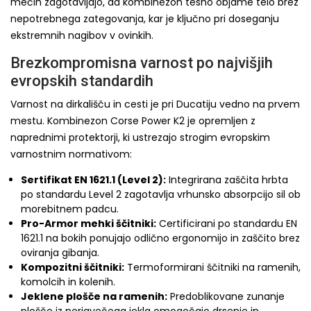
mečih zagotavljajo, da kombinezon tesno objame telo brez
nepotrebnega zategovanja, kar je ključno pri doseganju
ekstremnih nagibov v ovinkih.
Brezkompromisna varnost po najvišjih
evropskih standardih
Varnost na dirkališču in cesti je pri Ducatiju vedno na prvem
mestu. Kombinezon Corse Power K2 je opremljen z
naprednimi protektorji, ki ustrezajo strogim evropskim
varnostnim normativom:
Sertifikat EN 1621.1 (Level 2):
Integrirana zaščita hrbta
po standardu Level 2 zagotavlja vrhunsko absorpcijo sil ob
morebitnem padcu.
Pro-Armor mehki ščitniki:
Certificirani po standardu EN
1621.1 na bokih ponujajo odlično ergonomijo in zaščito brez
oviranja gibanja.
Kompozitni ščitniki:
Termoformirani ščitniki na ramenih,
komolcih in kolenih.
Jeklene plošče na ramenih:
Predoblikovane zunanje