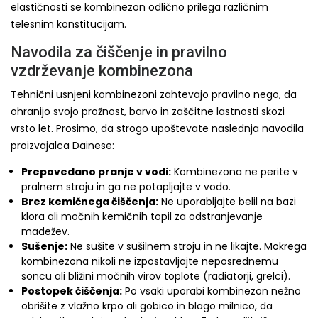
elastičnosti se kombinezon odlično prilega različnim
telesnim konstitucijam.
Navodila za čiščenje in pravilno
vzdrževanje kombinezona
Tehnični usnjeni kombinezoni zahtevajo pravilno nego, da
ohranijo svojo prožnost, barvo in zaščitne lastnosti skozi
vrsto let. Prosimo, da strogo upoštevate naslednja navodila
proizvajalca Dainese:
Prepovedano pranje v vodi:
Kombinezona ne perite v
pralnem stroju in ga ne potapljajte v vodo.
Brez kemičnega čiščenja:
Ne uporabljajte belil na bazi
klora ali močnih kemičnih topil za odstranjevanje
madežev.
Sušenje:
Ne sušite v sušilnem stroju in ne likajte. Mokrega
kombinezona nikoli ne izpostavljajte neposrednemu
soncu ali bližini močnih virov toplote (radiatorji, grelci).
Postopek čiščenja:
Po vsaki uporabi kombinezon nežno
obrišite z vlažno krpo ali gobico in blago milnico, da