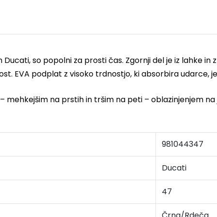
vah Ducati, so popolni za prosti čas. Zgornji del je iz lahk
ost. EVA podplat z visoko trdnostjo, ki absorbira udarce, je
 mehkejšim na prstih in tršim na peti – oblazinjenjem na je
981044347
Ducati
47
Črna/Rdeča