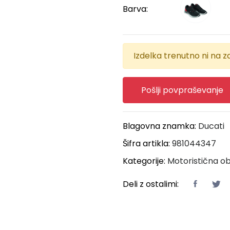
Barva:
Izdelka trenutno ni na za
Pošlji povpraševanje
Blagovna znamka:
Ducati
Šifra artikla:
981044347
Kategorije:
Motoristična o
Deli z ostalimi: