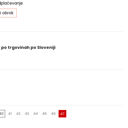
dplačevanje
i obrok
 po trgovinah po Sloveniji
40
41
42
43
44
45
46
47