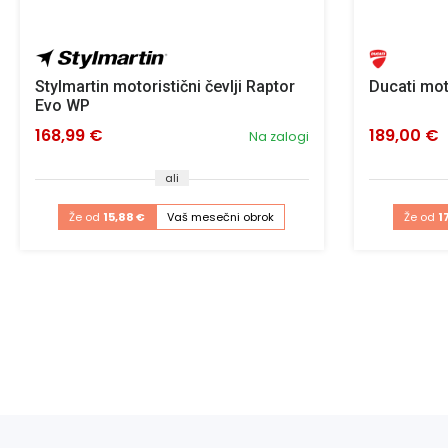
Stylmartin motoristični čevlji Raptor
Ducati mot
Evo WP
168,99 €
189,00 €
Na zalogi
ali
Že od
15,88 €
Vaš mesečni obrok
Že od
1