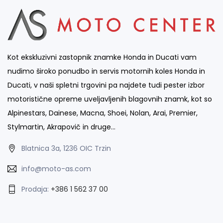
Kot ekskluzivni zastopnik znamke Honda in Ducati vam
nudimo široko ponudbo in servis motornih koles Honda in
Ducati, v naši spletni trgovini pa najdete tudi pester izbor
motoristične opreme uveljavljenih blagovnih znamk, kot so
Alpinestars, Dainese, Macna, Shoei, Nolan, Arai, Premier,
Stylmartin, Akrapovič in druge…
Blatnica 3a, 1236 OIC Trzin
info@moto-as.com
Prodaja:
+386 1 562 37 00