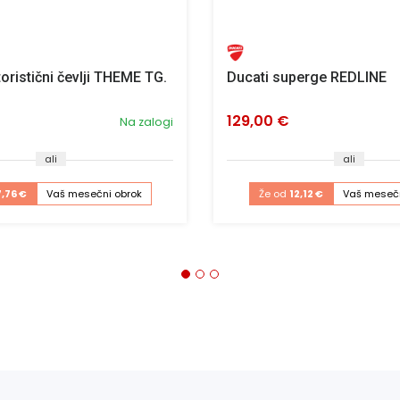
oristični čevlji THEME TG.
Ducati superge REDLINE
129,00 €
Na zalogi
ali
ali
7,76 €
Vaš mesečni obrok
Že od
12,12 €
Vaš mesečn