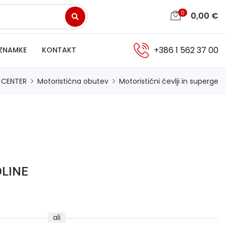
0
0,00
€
+386 1 562 37 00
ZNAMKE
KONTAKT
 CENTER
Motoristična obutev
Motoristični čevlji in superge
DLINE
ali