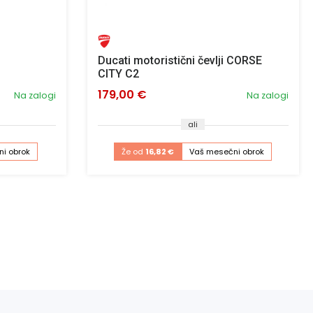
Ducati motoristični čevlji CORSE
CITY C2
179,00 €
Na zalogi
Na zalogi
ali
i obrok
Že od
16,82 €
Vaš mesečni obrok