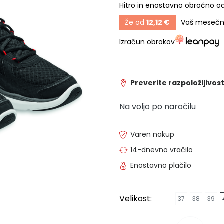
Hitro in enostavno obročno o
Že od
12,12 €
Vaš mesečn
Izračun obrokov
Preverite razpoložljivost
Na voljo po naročilu
Varen nakup
14-dnevno vračilo
Enostavno plačilo
Velikost:
37
38
39