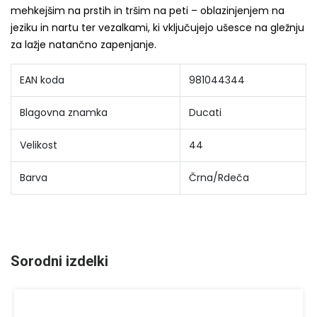
mehkejšim na prstih in tršim na peti – oblazinjenjem na
jeziku in nartu ter vezalkami, ki vključujejo ušesce na gležnju
za lažje natančno zapenjanje.
EAN koda
981044344
Blagovna znamka
Ducati
Velikost
44
Barva
Črna/Rdeča
Sorodni izdelki