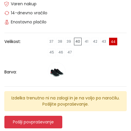
Varen nakup
14-dnevno vračilo
Enostavno plačilo
Velikost:
37
38
39
40
41
42
43
44
45
46
47
Barva:
Izdelka trenutno ni na zalogi in je na voljo po naročilu.
Pošljite povpraševanje.
Pošlji povpraševanje