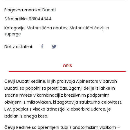
Blagovna znamka:
Ducati
Šifra artikla:
981044344
Kategorije:
Motoristična obutev
,
Motoristični čevlji in
superge
Deli z ostalimi:
OPIS
Čevlji Ducati Redline, ki jih proizvaja Alpinestars v barvah
Ducati, so popolni za prosti čas. Zgornji del je iz lahke in
zračne mreže v kombinaciji z brezšivnim podpornim
okvirjem iz mikrovlaken, ki zagotavlja strukturno celovitost.
EVA podplat z visoko trdnostjo, ki absorbira udarce, je
izdelan iz enega kosa.
Čevlji Redline so opremljeni tudi z anatomskim vložkom –