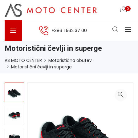
0
+386 1 562 37 00
Motoristični čevlji in superge
AS MOTO CENTER
Motoristična obutev
Motoristični čevlji in superge