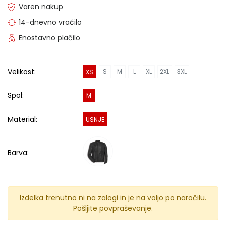
Varen nakup
14-dnevno vračilo
Enostavno plačilo
Velikost:
S
M
L
XL
2XL
3XL
XS
Spol:
M
Material:
USNJE
Barva:
Izdelka trenutno ni na zalogi in je na voljo po naročilu.
Pošljite povpraševanje.