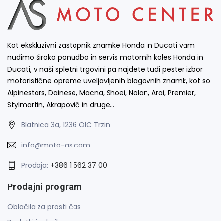
Kot ekskluzivni zastopnik znamke Honda in Ducati vam
nudimo široko ponudbo in servis motornih koles Honda in
Ducati, v naši spletni trgovini pa najdete tudi pester izbor
motoristične opreme uveljavljenih blagovnih znamk, kot so
Alpinestars, Dainese, Macna, Shoei, Nolan, Arai, Premier,
Stylmartin, Akrapovič in druge…
Blatnica 3a, 1236 OIC Trzin
info@moto-as.com
Prodaja:
+386 1 562 37 00
Prodajni program
Oblačila za prosti čas