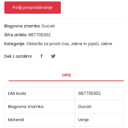
Pošlji povpraševanje
Blagovna znamka:
Ducati
Šifra artikla:
987705302
Kategorije:
Oblačila za prosti čas
,
Jakne in jopiči
,
Jakne
Deli z ostalimi:
OPIS
EAN koda
987705302
Blagovna znamka
Ducati
Material
Usnje