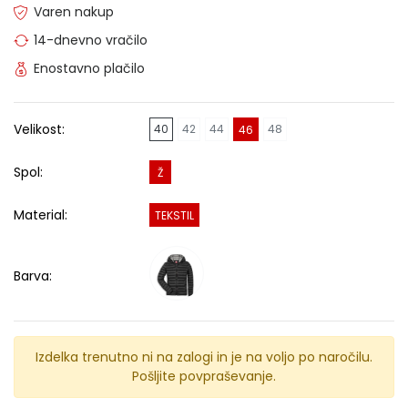
Varen nakup
14-dnevno vračilo
Enostavno plačilo
Velikost:
40
42
44
48
46
Spol:
Ž
Material:
TEKSTIL
Barva:
Izdelka trenutno ni na zalogi in je na voljo po naročilu.
Pošljite povpraševanje.