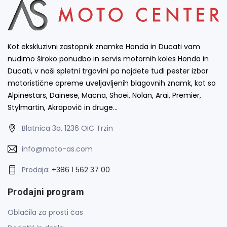
Kot ekskluzivni zastopnik znamke Honda in Ducati vam
nudimo široko ponudbo in servis motornih koles Honda in
Ducati, v naši spletni trgovini pa najdete tudi pester izbor
motoristične opreme uveljavljenih blagovnih znamk, kot so
Alpinestars, Dainese, Macna, Shoei, Nolan, Arai, Premier,
Stylmartin, Akrapovič in druge…
Blatnica 3a, 1236 OIC Trzin
info@moto-as.com
Prodaja:
+386 1 562 37 00
Prodajni program
Oblačila za prosti čas