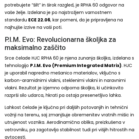
potrebujete “šilt” in širok razgled, je RPHA 60 odgovor na
vaše želje. Izdelana je po najstrožjem varnostnem
standardu
ECE 22.06
, kar pomeni, da je pripravljena na
najhujše izzive na vaši poti.
P.I.M. Evo: Revolucionarna školjka za
maksimalno zaščito
Srce čelade HJC RPHA 60 je njena zunanja školjka, izdelana s
tehnologijo
P.I.M. Evo (Premium Integrated Matrix)
. HJC
je uporabil napredno mešanico materialov, vključno s
karbon-aramidnimi vlakni, steklenimi vlakni in naravnimi
vlakni. Rezultat je izjemno odporna školjka, ki učinkovito
razprši silo udarca, hkrati pa ostaja presenetljivo lahka.
Lahkost čelade je ključna pri daljših potovanjih in tehnični
vožnji na terenu, saj zmanjšuje obremenitev vratnih mišic in
utrujenost voznika. Aerodinamična oblika, preizkušena v
vetrovniku, pa zagotavlja stabilnost tudi pri višjih hitrostih na
avtocesti.