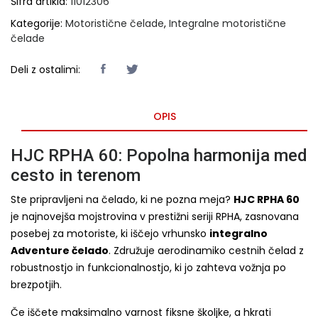
Šifra artikla:
11012306
Kategorije:
Motoristične čelade
,
Integralne motoristične
čelade
Deli z ostalimi:
OPIS
HJC RPHA 60: Popolna harmonija med
cesto in terenom
Ste pripravljeni na čelado, ki ne pozna meja?
HJC RPHA 60
je najnovejša mojstrovina v prestižni seriji RPHA, zasnovana
posebej za motoriste, ki iščejo vrhunsko
integralno
Adventure čelado
. Združuje aerodinamiko cestnih čelad z
robustnostjo in funkcionalnostjo, ki jo zahteva vožnja po
brezpotjih.
Če iščete maksimalno varnost fiksne školjke, a hkrati