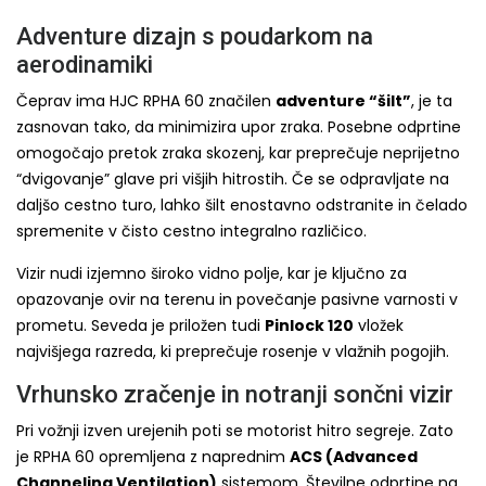
Adventure dizajn s poudarkom na
aerodinamiki
Čeprav ima HJC RPHA 60 značilen
adventure “šilt”
, je ta
zasnovan tako, da minimizira upor zraka. Posebne odprtine
omogočajo pretok zraka skozenj, kar preprečuje neprijetno
“dvigovanje” glave pri višjih hitrostih. Če se odpravljate na
daljšo cestno turo, lahko šilt enostavno odstranite in čelado
spremenite v čisto cestno integralno različico.
Vizir nudi izjemno široko vidno polje, kar je ključno za
opazovanje ovir na terenu in povečanje pasivne varnosti v
prometu. Seveda je priložen tudi
Pinlock 120
vložek
najvišjega razreda, ki preprečuje rosenje v vlažnih pogojih.
Vrhunsko zračenje in notranji sončni vizir
Pri vožnji izven urejenih poti se motorist hitro segreje. Zato
je RPHA 60 opremljena z naprednim
ACS (Advanced
Channeling Ventilation)
sistemom. Številne odprtine na