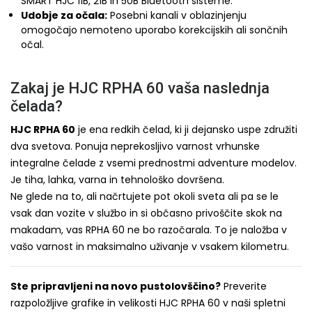
SMART HJC 11B, 21B in 50B Bluetooth sisteme.
Udobje za očala:
Posebni kanali v oblazinjenju
omogočajo nemoteno uporabo korekcijskih ali sončnih
očal.
Zakaj je HJC RPHA 60 vaša naslednja
čelada?
HJC RPHA 60
je ena redkih čelad, ki ji dejansko uspe združiti
dva svetova. Ponuja neprekosljivo varnost vrhunske
integralne čelade z vsemi prednostmi adventure modelov.
Je tiha, lahka, varna in tehnološko dovršena.
Ne glede na to, ali načrtujete pot okoli sveta ali pa se le
vsak dan vozite v službo in si občasno privoščite skok na
makadam, vas RPHA 60 ne bo razočarala. To je naložba v
vašo varnost in maksimalno uživanje v vsakem kilometru.
Ste pripravljeni na novo pustolovščino?
Preverite
razpoložljive grafike in velikosti HJC RPHA 60 v naši spletni