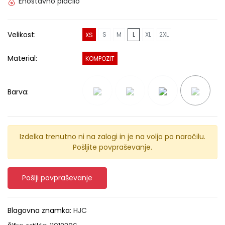
Enostavno plačilo
Velikost:
S
M
L
XL
2XL
XS
Material:
KOMPOZIT
Barva:
Izdelka trenutno ni na zalogi in je na voljo po naročilu.
Pošljite povpraševanje.
Pošlji povpraševanje
Blagovna znamka:
HJC