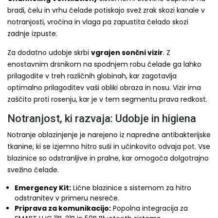
bradi, čelu in vrhu čelade potiskajo svež zrak skozi kanale v
notranjosti, vročina in vlaga pa zapustita čelado skozi
zadnje izpuste.
Za dodatno udobje skrbi
vgrajen sončni vizir
. Z
enostavnim drsnikom na spodnjem robu čelade ga lahko
prilagodite v treh različnih globinah, kar zagotavlja
optimalno prilagoditev vaši obliki obraza in nosu. Vizir ima
zaščito proti rosenju, kar je v tem segmentu prava redkost.
Notranjost, ki razvaja: Udobje in higiena
Notranje oblazinjenje je narejeno iz napredne antibakterijske
tkanine, ki se izjemno hitro suši in učinkovito odvaja pot. Vse
blazinice so odstranljive in pralne, kar omogoča dolgotrajno
svežino čelade.
Emergency Kit:
Lične blazinice s sistemom za hitro
odstranitev v primeru nesreče.
Priprava za komunikacijo:
Popolna integracija za