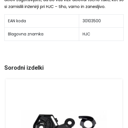
si zamislili inženirji pri HJC – tiho, varno in zanesljivo.
EAN koda
30103500
Blagovna znamka
HJC
Sorodni izdelki