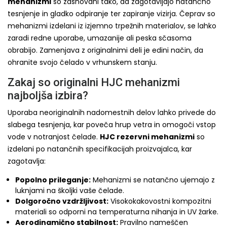
mehanizmi
so zasnovani tako, da zagotavljajo natančno
tesnjenje in gladko odpiranje ter zapiranje vizirja. Čeprav so
mehanizmi izdelani iz izjemno trpežnih materialov, se lahko
zaradi redne uporabe, umazanije ali peska sčasoma
obrabijo. Zamenjava z originalnimi deli je edini način, da
ohranite svojo čelado v vrhunskem stanju.
Zakaj so originalni HJC mehanizmi
najboljša izbira?
Uporaba neoriginalnih nadomestnih delov lahko privede do
slabega tesnjenja, kar poveča hrup vetra in omogoči vstop
vode v notranjost čelade.
HJC rezervni mehanizmi
so
izdelani po natančnih specifikacijah proizvajalca, kar
zagotavlja:
Popolno prileganje:
Mehanizmi se natančno ujemajo z
luknjami na školjki vaše čelade.
Dolgoročno vzdržljivost:
Visokokakovostni kompozitni
materiali so odporni na temperaturna nihanja in UV žarke.
Aerodinamično stabilnost:
Pravilno nameščen