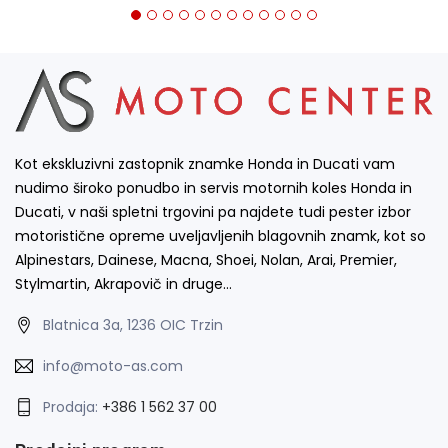
Kot ekskluzivni zastopnik znamke Honda in Ducati vam
nudimo široko ponudbo in servis motornih koles Honda in
Ducati, v naši spletni trgovini pa najdete tudi pester izbor
motoristične opreme uveljavljenih blagovnih znamk, kot so
Alpinestars, Dainese, Macna, Shoei, Nolan, Arai, Premier,
Stylmartin, Akrapovič in druge…
Blatnica 3a, 1236 OIC Trzin
info@moto-as.com
Prodaja:
+386 1 562 37 00