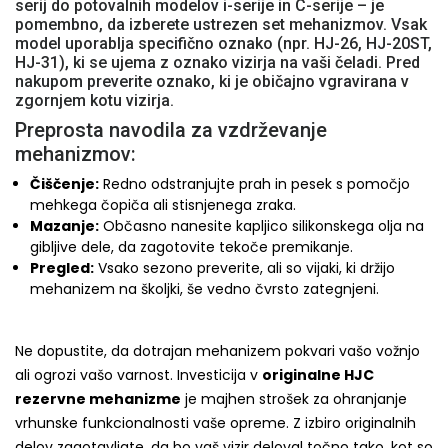
serij do potovalnih modelov i-serije in C-serije – je
pomembno, da izberete ustrezen set mehanizmov. Vsak
model uporablja specifično oznako (npr. HJ-26, HJ-20ST,
HJ-31), ki se ujema z oznako vizirja na vaši čeladi. Pred
nakupom preverite oznako, ki je običajno vgravirana v
zgornjem kotu vizirja.
Preprosta navodila za vzdrževanje
mehanizmov:
Čiščenje:
Redno odstranjujte prah in pesek s pomočjo
mehkega čopiča ali stisnjenega zraka.
Mazanje:
Občasno nanesite kapljico silikonskega olja na
gibljive dele, da zagotovite tekoče premikanje.
Pregled:
Vsako sezono preverite, ali so vijaki, ki držijo
mehanizem na školjki, še vedno čvrsto zategnjeni.
Ne dopustite, da dotrajan mehanizem pokvari vašo vožnjo
ali ogrozi vašo varnost. Investicija v
originalne HJC
rezervne mehanizme
je majhen strošek za ohranjanje
vrhunske funkcionalnosti vaše opreme. Z izbiro originalnih
delov zagotavljate, da bo vaš vizir deloval točno tako, kot so