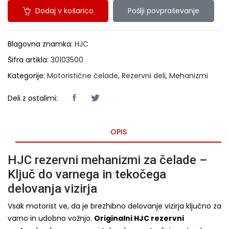
Dodaj v košarico
Pošlji povpraševanje
Blagovna znamka:
HJC
Šifra artikla:
30103500
Kategorije:
Motoristične čelade
,
Rezervni deli
,
Mehanizmi
Deli z ostalimi:
OPIS
HJC rezervni mehanizmi za čelade –
Ključ do varnega in tekočega
delovanja vizirja
Vsak motorist ve, da je brezhibno delovanje vizirja ključno za
varno in udobno vožnjo.
Originalni HJC rezervni