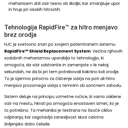
mehanizem drži vizir tesno ob školjki, kar zmanjšuje upor
in hrup pri visokih hitrostih.
Tehnologija RapidFire™ za hitro menjavo
brez orodja
HJC je svetovno znan po svojem patentiranem sistemu
RapidFire™ Shield Replacement System
. Večina njihovih
sodobnih mehanizmov uporablja to tehnologijo, ki
omogoča, da vizir odstranite in zamenjate v le nekaj
sekundah, ne da bi pri tem potrebovali kakršno koli orodje.
To je izjemno priročno za čiščenje vizirja na poti ali hitro
menjavo prozornega vizirja s temnim ob sončnem zahodu.
Sistem deluje na principu vzmetne ročice, ki varno zaklene
vizir na mestu, hkrati pa omogoča enostaven izmet, ko je
to potrebno. Ta mehanika je testirana na tisoče ciklov
odpiranja, kar zagotavlja zanesljivost skozi celotno
življenjsko dobo čelade.