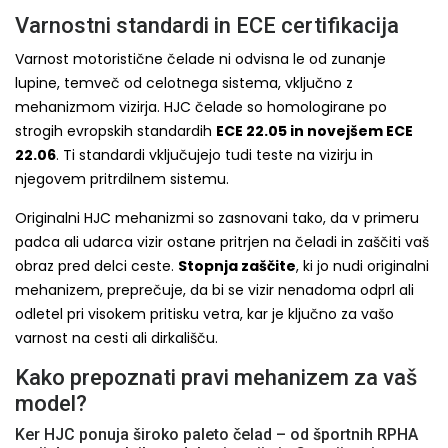
Varnostni standardi in ECE certifikacija
Varnost motoristične čelade ni odvisna le od zunanje
lupine, temveč od celotnega sistema, vključno z
mehanizmom vizirja. HJC čelade so homologirane po
strogih evropskih standardih
ECE 22.05 in novejšem ECE
22.06
. Ti standardi vključujejo tudi teste na vizirju in
njegovem pritrdilnem sistemu.
Originalni HJC mehanizmi so zasnovani tako, da v primeru
padca ali udarca vizir ostane pritrjen na čeladi in zaščiti vaš
obraz pred delci ceste.
Stopnja zaščite
, ki jo nudi originalni
mehanizem, preprečuje, da bi se vizir nenadoma odprl ali
odletel pri visokem pritisku vetra, kar je ključno za vašo
varnost na cesti ali dirkališču.
Kako prepoznati pravi mehanizem za vaš
model?
Ker HJC ponuja široko paleto čelad – od športnih RPHA