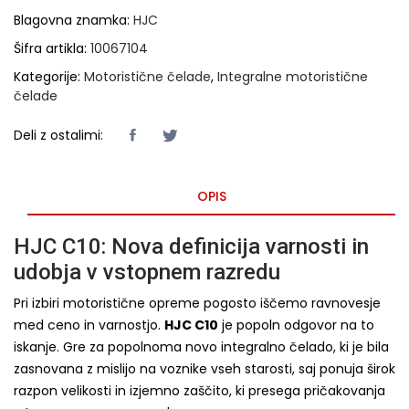
Blagovna znamka:
HJC
Šifra artikla:
10067104
Kategorije:
Motoristične čelade
,
Integralne motoristične
čelade
Deli z ostalimi:
OPIS
HJC C10: Nova definicija varnosti in
udobja v vstopnem razredu
Pri izbiri motoristične opreme pogosto iščemo ravnovesje
med ceno in varnostjo.
HJC C10
je popoln odgovor na to
iskanje. Gre za popolnoma novo integralno čelado, ki je bila
zasnovana z mislijo na voznike vseh starosti, saj ponuja širok
razpon velikosti in izjemno zaščito, ki presega pričakovanja