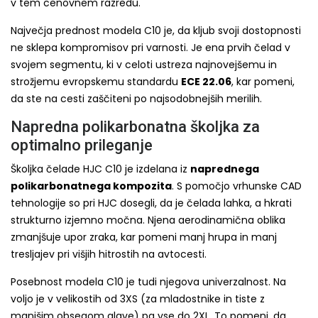
v tem cenovnem razredu.
Največja prednost modela C10 je, da kljub svoji dostopnosti
ne sklepa kompromisov pri varnosti. Je ena prvih čelad v
svojem segmentu, ki v celoti ustreza najnovejšemu in
strožjemu evropskemu standardu
ECE 22.06
, kar pomeni,
da ste na cesti zaščiteni po najsodobnejših merilih.
Napredna polikarbonatna školjka za
optimalno prileganje
Školjka čelade HJC C10 je izdelana iz
naprednega
polikarbonatnega kompozita
. S pomočjo vrhunske CAD
tehnologije so pri HJC dosegli, da je čelada lahka, a hkrati
strukturno izjemno močna. Njena aerodinamična oblika
zmanjšuje upor zraka, kar pomeni manj hrupa in manj
tresljajev pri višjih hitrostih na avtocesti.
Posebnost modela C10 je tudi njegova univerzalnost. Na
voljo je v velikostih od 3XS (za mladostnike in tiste z
manjšim obsegom glave) pa vse do 2XL. To pomeni, da