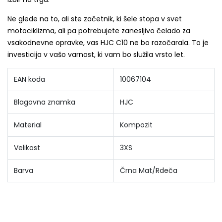
Ne glede na to, ali ste začetnik, ki šele stopa v svet
motociklizma, ali pa potrebujete zanesljivo čelado za
vsakodnevne opravke, vas HJC C10 ne bo razočarala. To je
investicija v vašo varnost, ki vam bo služila vrsto let.
EAN koda
10067104
Blagovna znamka
HJC
Material
Kompozit
Velikost
3XS
Barva
Črna Mat/Rdeča