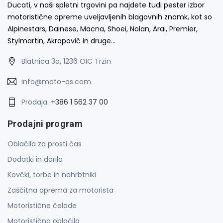
Ducati, v naši spletni trgovini pa najdete tudi pester izbor
motoristične opreme uveljavljenih blagovnih znamk, kot so
Alpinestars, Dainese, Macna, Shoei, Nolan, Arai, Premier,
Stylmartin, Akrapovič in druge…
Blatnica 3a, 1236 OIC Trzin
info@moto-as.com
Prodaja:
+386 1 562 37 00
Prodajni program
Oblačila za prosti čas
Dodatki in darila
Kovčki, torbe in nahrbtniki
Zaščitna oprema za motorista
Motoristične čelade
Motoristična oblačila