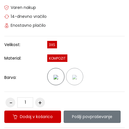
Varen nakup
14-dnevno vračilo
Enostavno plačilo
Velikost:
3XS
Material:
KOMPOZIT
Barva:
Dodaj v košarico
Pošlji povpraševanje