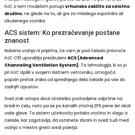
HJC s tem modelom ponuja
vrhunsko zaščito za celotno
družino
, ne glede na to, ali gre za mladega sopotnika ali
izkušenega voznika.
ACS sistem: Ko prezračevanje postane
znanost
Nobena vožnja ni prijetna, če vam je pod čelado prevroče.
HJC C10 uporablja preizkušeni
ACS (Advanced
Channeling Ventilation System)
. Ta tehnologija, ki so jo
pri HJC izpilili v svojem lastnem vetrovniku, omogoča
popoln pretok zraka od sprednjega dela čelade pa vse do
zadnjih izpustov.
Svež zrak vstopa skozi strateško postavljene odprtine na
bradi in čelu, nato pa se po kanalih znotraj EPS pene širi okoli
vaše glave. Ta sistem učinkovito potiska vročino in vlago iz
čelade, kar zagotavlja, da ostanete zbrani in sveži tudi med
vožnjo v mestni gneči sredi poletja.