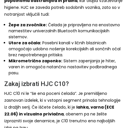
popolnoma odstranljiva in pralna
, kar olajša vzdrževanje
higiene. HJC se zaveda potreb sodobnih voznika, zato so v
notranjost vključili tudi:
Žepe za zvočnike:
Čelada je pripravljena na enostavno
namestitev univerzalnih Bluetooth komunikacijskih
sistemov.
Utore za očala:
Posebni kanali v ličnih blazinicah
omogočajo udobno nošenje korekcijskih ali sončnih očal
brez nepotrebnega pritiska.
Mikrometrično zaponko:
Sistem zapenjanja je hiter,
varen in omogoča natančno nastavitev podbradnega
pasu.
Zakaj izbrati HJC C10?
HJC C10 ni le “še ena poceni čelada”. Je premišljeno
zasnovan izdelek, ki v vstopni segment prinaša tehnologije
iz dražjih serij. Če iščete čelado, ki je
lahka, varna (ECE
22.06) in vizualno privlačna
, obenem pa ne želite
izprazniti svoje denarnice, je C10 trenutno ena najboljših
izbir na trgu.