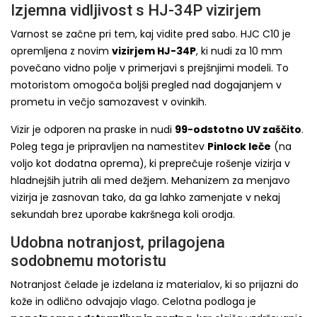
Izjemna vidljivost s HJ-34P vizirjem
Varnost se začne pri tem, kaj vidite pred sabo. HJC C10 je
opremljena z novim
vizirjem HJ-34P
, ki nudi za 10 mm
povečano vidno polje v primerjavi s prejšnjimi modeli. To
motoristom omogoča boljši pregled nad dogajanjem v
prometu in večjo samozavest v ovinkih.
Vizir je odporen na praske in nudi
99-odstotno UV zaščito
.
Poleg tega je pripravljen na namestitev
Pinlock leče
(na
voljo kot dodatna oprema), ki preprečuje rošenje vizirja v
hladnejših jutrih ali med dežjem. Mehanizem za menjavo
vizirja je zasnovan tako, da ga lahko zamenjate v nekaj
sekundah brez uporabe kakršnega koli orodja.
Udobna notranjost, prilagojena
sodobnemu motoristu
Notranjost čelade je izdelana iz materialov, ki so prijazni do
kože in odlično odvajajo vlago. Celotna podloga je