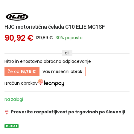
HJC motoristična čelada C10 ELIE MC1SF
90,92 €
129,89 €
30% popusta
ali
Hitro in enostavno obročno odplačevanje
Že od
16,76 €
Vaš mesečni obrok
Izračun obrokov
Na zalogi
Preverite razpoložljivost po trgovinah po Sloveniji
Outlet