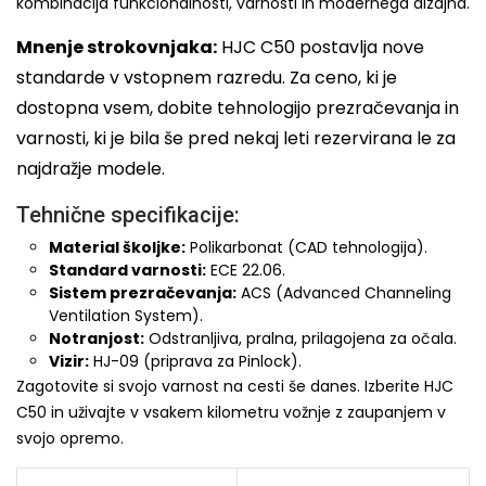
kombinacija funkcionalnosti, varnosti in modernega dizajna.
Mnenje strokovnjaka:
HJC C50 postavlja nove
standarde v vstopnem razredu. Za ceno, ki je
dostopna vsem, dobite tehnologijo prezračevanja in
varnosti, ki je bila še pred nekaj leti rezervirana le za
najdražje modele.
Tehnične specifikacije:
Material školjke:
Polikarbonat (CAD tehnologija).
Standard varnosti:
ECE 22.06.
Sistem prezračevanja:
ACS (Advanced Channeling
Ventilation System).
Notranjost:
Odstranljiva, pralna, prilagojena za očala.
Vizir:
HJ-09 (priprava za Pinlock).
Zagotovite si svojo varnost na cesti še danes. Izberite HJC
C50 in uživajte v vsakem kilometru vožnje z zaupanjem v
svojo opremo.