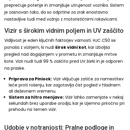
preprečuje potenje in zmanjšuje utrujenost voznika. Sistem
je zasnovan tako, da so odprtine za zrak enostavno
nastavljive tudi med vožnjo z motorističnimi rokavicami.
Vizir s širokim vidnim poljem in UV zaščito
Vidljivost je eden ključnih faktorjev varnosti. HJC C50 se
ponaša z vizirjem, ki nudi
širok vidni kot
, kar izboljša
pregled nad dogajanjem v prometu in zmanjšuje mrtve
kote. Vizir nudi tudi 99 % zaščito pred UV žarki in je odporen
na praske.
Priprava za Pinlock:
Vizir vključuje zatiče za namestitev
leče proti rošenju, kar zagotavlja čist pogled v hladnem
ali deževnem vremenu.
Sistem za hitro menjavo:
Vizir lahko zamenjate v nekaj
sekundah brez uporabe orodja, kar je izjemno priročno pri
prehodu na temen vizir.
Udobje v notranjosti: Pralne podloge in