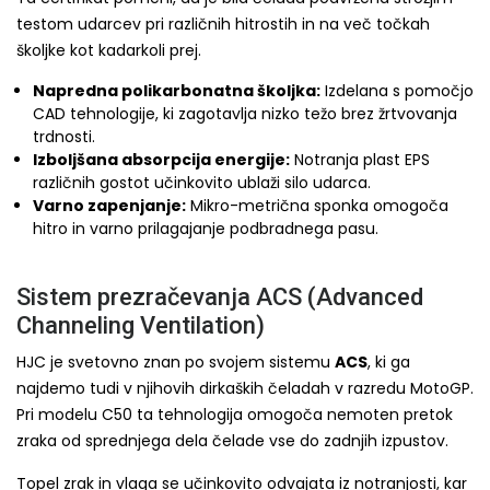
testom udarcev pri različnih hitrostih in na več točkah
školjke kot kadarkoli prej.
Napredna polikarbonatna školjka:
Izdelana s pomočjo
CAD tehnologije, ki zagotavlja nizko težo brez žrtvovanja
trdnosti.
Izboljšana absorpcija energije:
Notranja plast EPS
različnih gostot učinkovito ublaži silo udarca.
Varno zapenjanje:
Mikro-metrična sponka omogoča
hitro in varno prilagajanje podbradnega pasu.
Sistem prezračevanja ACS (Advanced
Channeling Ventilation)
HJC je svetovno znan po svojem sistemu
ACS
, ki ga
najdemo tudi v njihovih dirkaških čeladah v razredu MotoGP.
Pri modelu C50 ta tehnologija omogoča nemoten pretok
zraka od sprednjega dela čelade vse do zadnjih izpustov.
Topel zrak in vlaga se učinkovito odvajata iz notranjosti, kar