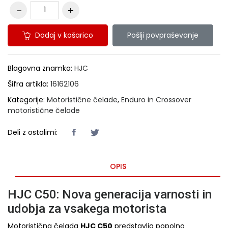
Dodaj v košarico
Pošlji povpraševanje
Blagovna znamka:
HJC
Šifra artikla:
16162106
Kategorije:
Motoristične čelade
,
Enduro in Crossover
motoristične čelade
Deli z ostalimi:
OPIS
HJC C50: Nova generacija varnosti in
udobja za vsakega motorista
Motoristična čelada
HJC C50
predstavlja popolno