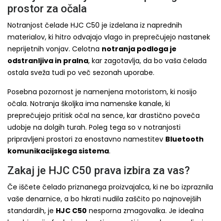
prostor za očala
Notranjost čelade HJC C50 je izdelana iz naprednih
materialov, ki hitro odvajajo vlago in preprečujejo nastanek
neprijetnih vonjav. Celotna
notranja podloga je
odstranljiva in pralna
, kar zagotavlja, da bo vaša čelada
ostala sveža tudi po več sezonah uporabe.
Posebna pozornost je namenjena motoristom, ki nosijo
očala. Notranja školjka ima namenske kanale, ki
preprečujejo pritisk očal na sence, kar drastično poveča
udobje na dolgih turah. Poleg tega so v notranjosti
pripravljeni prostori za enostavno namestitev
Bluetooth
komunikacijskega sistema
.
Zakaj je HJC C50 prava izbira za vas?
Če iščete čelado priznanega proizvajalca, ki ne bo izpraznila
vaše denarnice, a bo hkrati nudila zaščito po najnovejših
standardih, je
HJC C50
nesporna zmagovalka. Je idealna