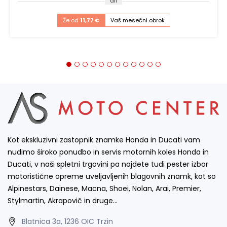
ali
Že od
11,77 €
Vaš mesečni obrok
Kot ekskluzivni zastopnik znamke Honda in Ducati vam
nudimo široko ponudbo in servis motornih koles Honda in
Ducati, v naši spletni trgovini pa najdete tudi pester izbor
motoristične opreme uveljavljenih blagovnih znamk, kot so
Alpinestars, Dainese, Macna, Shoei, Nolan, Arai, Premier,
Stylmartin, Akrapovič in druge…
Blatnica 3a, 1236 OIC Trzin