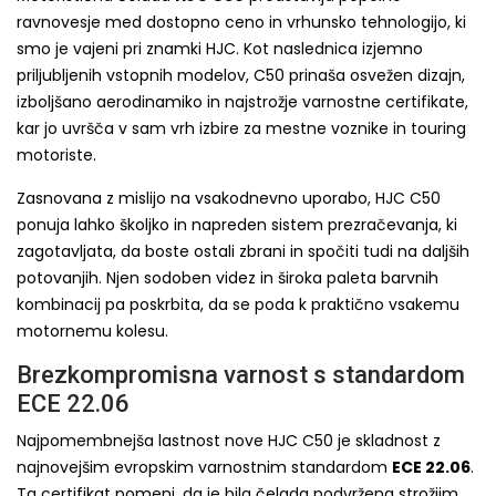
ravnovesje med dostopno ceno in vrhunsko tehnologijo, ki
smo je vajeni pri znamki HJC. Kot naslednica izjemno
priljubljenih vstopnih modelov, C50 prinaša osvežen dizajn,
izboljšano aerodinamiko in najstrožje varnostne certifikate,
kar jo uvršča v sam vrh izbire za mestne voznike in touring
motoriste.
Zasnovana z mislijo na vsakodnevno uporabo, HJC C50
ponuja lahko školjko in napreden sistem prezračevanja, ki
zagotavljata, da boste ostali zbrani in spočiti tudi na daljših
potovanjih. Njen sodoben videz in široka paleta barvnih
kombinacij pa poskrbita, da se poda k praktično vsakemu
motornemu kolesu.
Brezkompromisna varnost s standardom
ECE 22.06
Najpomembnejša lastnost nove HJC C50 je skladnost z
najnovejšim evropskim varnostnim standardom
ECE 22.06
.
Ta certifikat pomeni, da je bila čelada podvržena strožjim