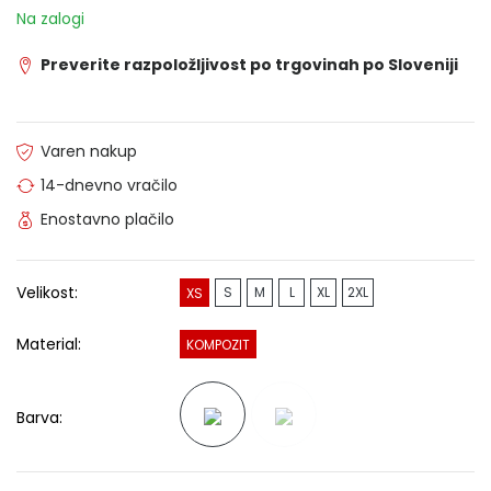
Na zalogi
Preverite razpoložljivost po trgovinah po Sloveniji
Varen nakup
14-dnevno vračilo
Enostavno plačilo
Velikost:
S
M
L
XL
2XL
XS
Material:
KOMPOZIT
Barva: