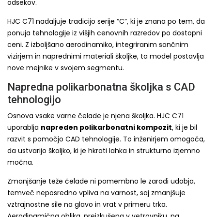
odsekov.
HJC C71 nadaljuje tradicijo serije “C”, ki je znana po tem, da
ponuja tehnologije iz višjih cenovnih razredov po dostopni
ceni. Z izboljšano aerodinamiko, integriranim sončnim
vizirjem in naprednimi materiali školjke, ta model postavlja
nove mejnike v svojem segmentu.
Napredna polikarbonatna školjka s CAD
tehnologijo
Osnova vsake varne čelade je njena školjka. HJC C71
uporablja
napreden polikarbonatni kompozit
, ki je bil
razvit s pomočjo CAD tehnologije. To inženirjem omogoča,
da ustvarijo školjko, ki je hkrati lahka in strukturno izjemno
močna.
Zmanjšanje teže čelade ni pomembno le zaradi udobja,
temveč neposredno vpliva na varnost, saj zmanjšuje
vztrajnostne sile na glavo in vrat v primeru trka.
Aerodinamična oblika, preizkušena v vetrovniku, pa