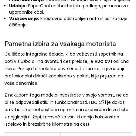
Udobje:
SuperCool antibakterijska podloga, primerna za
uporabnike očal.
Vzdrževanje:
Enostavno odstranljiva notranjost za lažje
čiščenje.
Pametna izbira za vsakega motorista
Če iščete integralno čelado, ki bo vaš zvesti sopotnik na
poti v službo ali na avanturi čez prelaze, je
HJC C71
odlična
izbira. Ponuja tehnološko dovršenost znamke, ki ji zaupajo
profesionalni dirkači, zapakirano v paket, ki je prijazen do
vaše denarnice.
Z nakupom tega modela investirate v svojo varnost, ne da
bi se odpovedali stilu in funkcionalnosti. HJC C71 je dokaz,
da vrhunska motoristična oprema ni rezervirana le za tiste
z najglobljimi žepi, temveč za vse, ki cenijo kakovostno
izdelavo in brezskrbne kilometre na cesti.