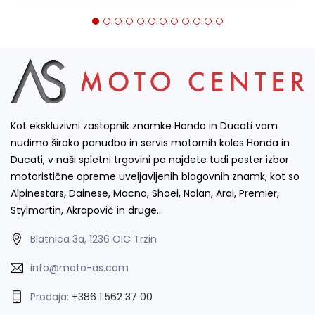
Kot ekskluzivni zastopnik znamke Honda in Ducati vam
nudimo široko ponudbo in servis motornih koles Honda in
Ducati, v naši spletni trgovini pa najdete tudi pester izbor
motoristične opreme uveljavljenih blagovnih znamk, kot so
Alpinestars, Dainese, Macna, Shoei, Nolan, Arai, Premier,
Stylmartin, Akrapovič in druge…
Blatnica 3a, 1236 OIC Trzin
info@moto-as.com
Prodaja:
+386 1 562 37 00