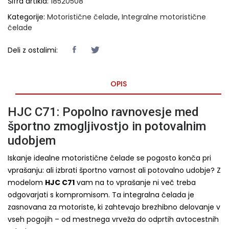
Šifra artikla:
18520508
Kategorije:
Motoristične čelade
,
Integralne motoristične
čelade
Deli z ostalimi:
OPIS
HJC C71: Popolno ravnovesje med
športno zmogljivostjo in potovalnim
udobjem
Iskanje idealne motoristične čelade se pogosto konča pri
vprašanju: ali izbrati športno varnost ali potovalno udobje? Z
modelom
HJC C71
vam na to vprašanje ni več treba
odgovarjati s kompromisom. Ta integralna čelada je
zasnovana za motoriste, ki zahtevajo brezhibno delovanje v
vseh pogojih – od mestnega vrveža do odprtih avtocestnih