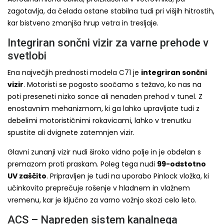
zagotavlja, da čelada ostane stabilna tudi pri višjih hitrostih,
kar bistveno zmanjša hrup vetra in tresljaje.
Integriran sončni vizir za varne prehode v
svetlobi
Ena največjih prednosti modela C71 je
integriran sončni
vizir
. Motoristi se pogosto soočamo s težavo, ko nas na
poti preseneti nizko sonce ali nenaden prehod v tunel. Z
enostavnim mehanizmom, ki ga lahko upravljate tudi z
debelimi motorističnimi rokavicami, lahko v trenutku
spustite ali dvignete zatemnjen vizir.
Glavni zunanji vizir nudi široko vidno polje in je obdelan s
premazom proti praskam. Poleg tega nudi
99-odstotno
UV zaščito
. Pripravljen je tudi na uporabo Pinlock vložka, ki
učinkovito preprečuje rošenje v hladnem in vlažnem
vremenu, kar je ključno za varno vožnjo skozi celo leto.
ACS – Napreden sistem kanalnega