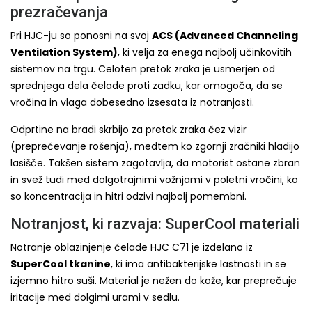
prezračevanja
Pri HJC-ju so ponosni na svoj
ACS (Advanced Channeling
Ventilation System)
, ki velja za enega najbolj učinkovitih
sistemov na trgu. Celoten pretok zraka je usmerjen od
sprednjega dela čelade proti zadku, kar omogoča, da se
vročina in vlaga dobesedno izsesata iz notranjosti.
Odprtine na bradi skrbijo za pretok zraka čez vizir
(preprečevanje rošenja), medtem ko zgornji zračniki hladijo
lasišče. Takšen sistem zagotavlja, da motorist ostane zbran
in svež tudi med dolgotrajnimi vožnjami v poletni vročini, ko
so koncentracija in hitri odzivi najbolj pomembni.
Notranjost, ki razvaja: SuperCool materiali
Notranje oblazinjenje čelade HJC C71 je izdelano iz
SuperCool tkanine
, ki ima antibakterijske lastnosti in se
izjemno hitro suši. Material je nežen do kože, kar preprečuje
iritacije med dolgimi urami v sedlu.