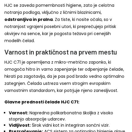
HJC se zaveda pomembnosti higiene, zato je celotna
notranja podloga, vključno z ličnimi blazinicami,
odstranljiva in pralna
. Za tiste, ki nosite očala, so v
notranjost vgrajeni posebni utori, ki preprečujejo pritisk
okvirjev na sence, kar je pogosta težava pri cenejših
modelih čelad.
Varnost in praktičnost na prvem mestu
HJC C71 je opremljena z mikro-metrično zaponko, ki
omogoča hitro in varno zapenjanje ter odpenjanje čelade,
hkrati pa zagotavlja, da je pas pod brado vedno optimalno
zategnjen. Čelada ustreza vsem strogim evropskim
varnostnim standardom, kar potrjuje njeno zanesljivost.
Glavne prednosti čelade HJC C71:
Varnost:
Napredna polikarbonatna školjka z visoko
stopnjo absorpcije udarcev.
Vidljivost:
Širok vidni kot in integriran sončni vizir.
Prezračevanje:
ACS sistem za optimalno hlajenje glave.