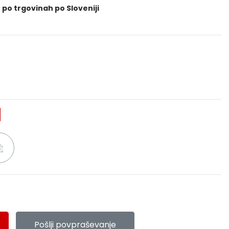
 po trgovinah po Sloveniji
Pošlji povpraševanje