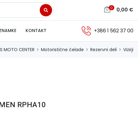
0
0,00
€
+386 1 562 37 00
ZNAMKE
KONTAKT
S MOTO CENTER
Motoristične čelade
Rezervni deli
Vizirji
TEMEN RPHA10