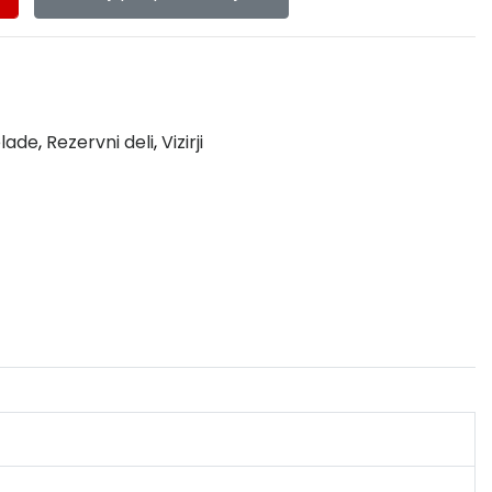
elade
,
Rezervni deli
,
Vizirji