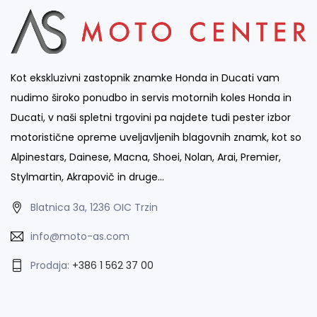
Kot ekskluzivni zastopnik znamke Honda in Ducati vam
nudimo široko ponudbo in servis motornih koles Honda in
Ducati, v naši spletni trgovini pa najdete tudi pester izbor
motoristične opreme uveljavljenih blagovnih znamk, kot so
Alpinestars, Dainese, Macna, Shoei, Nolan, Arai, Premier,
Stylmartin, Akrapovič in druge…
Blatnica 3a, 1236 OIC Trzin
info@moto-as.com
Prodaja:
+386 1 562 37 00