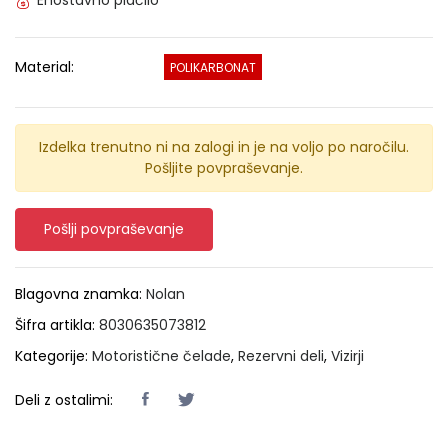
Enostavno plačilo
Material:
POLIKARBONAT
Izdelka trenutno ni na zalogi in je na voljo po naročilu.
Pošljite povpraševanje.
Pošlji povpraševanje
Blagovna znamka:
Nolan
Šifra artikla:
8030635073812
Kategorije:
Motoristične čelade
,
Rezervni deli
,
Vizirji
Deli z ostalimi: