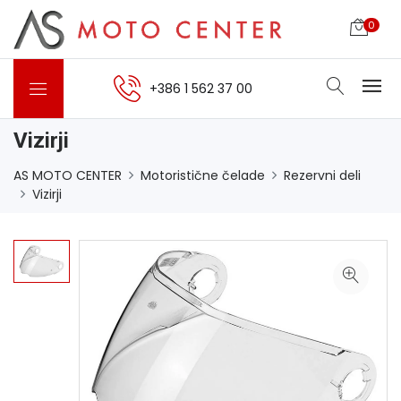
0
+386 1 562 37 00
Vizirji
AS MOTO CENTER
Motoristične čelade
Rezervni deli
Vizirji