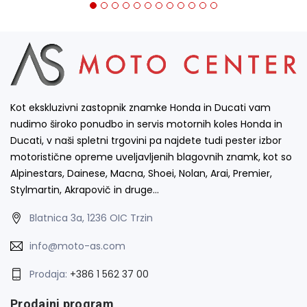
Kot ekskluzivni zastopnik znamke Honda in Ducati vam
nudimo široko ponudbo in servis motornih koles Honda in
Ducati, v naši spletni trgovini pa najdete tudi pester izbor
motoristične opreme uveljavljenih blagovnih znamk, kot so
Alpinestars, Dainese, Macna, Shoei, Nolan, Arai, Premier,
Stylmartin, Akrapovič in druge…
Blatnica 3a, 1236 OIC Trzin
info@moto-as.com
Prodaja:
+386 1 562 37 00
Prodajni program