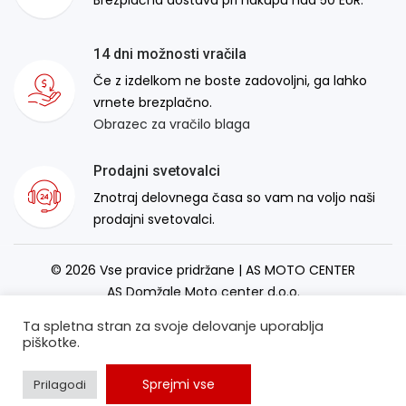
14 dni možnosti vračila
Če z izdelkom ne boste zadovoljni, ga lahko
vrnete brezplačno.
Obrazec za vračilo blaga
Prodajni svetovalci
Znotraj delovnega časa so vam na voljo naši
prodajni svetovalci.
© 2026 Vse pravice pridržane | AS MOTO CENTER
AS Domžale Moto center d.o.o.
Izdelava spletne strani:
RSMT
Ta spletna stran za svoje delovanje uporablja
piškotke.
Sprejmi vse
Prilagodi