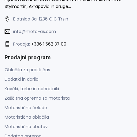
Stylmartin, Akrapovič in druge…
Blatnica 3a, 1236 OIC Trzin
info@moto-as.com
Prodaja:
+386 1 562 37 00
Prodajni program
Oblačila za prosti čas
Dodatki in darila
Kovčki, torbe in nahrbtniki
Zaščitna oprema za motorista
Motoristične čelade
Motoristična oblačila
Motoristična obutev
Dodatna oprema