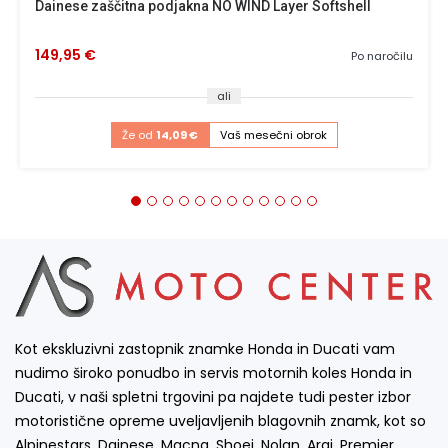
Dainese zaščitna podjakna NO WIND Layer Softshell
149,95 €
Po naročilu
ali
Že od
14,09 €
Vaš mesečni obrok
Kot ekskluzivni zastopnik znamke Honda in Ducati vam
nudimo široko ponudbo in servis motornih koles Honda in
Ducati, v naši spletni trgovini pa najdete tudi pester izbor
motoristične opreme uveljavljenih blagovnih znamk, kot so
Alpinestars, Dainese, Macna, Shoei, Nolan, Arai, Premier,