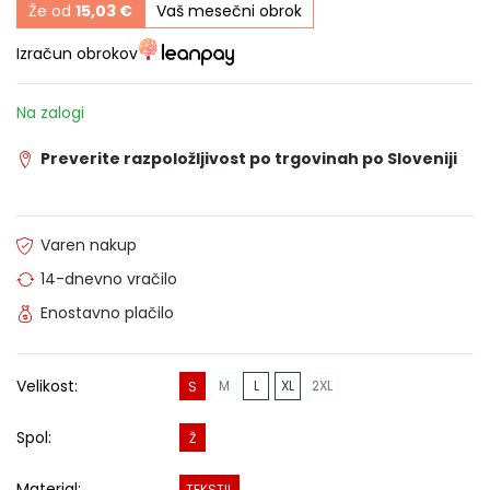
Že od
15,03 €
Vaš mesečni obrok
Izračun obrokov
Na zalogi
Preverite razpoložljivost po trgovinah po Sloveniji
Varen nakup
14-dnevno vračilo
Enostavno plačilo
Velikost:
M
L
XL
2XL
S
Spol:
Ž
Material:
TEKSTIL