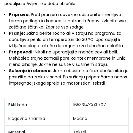
podaljšuje življenjsko dobo oblačila:
Priprava:
Pred pranjem obvezno odstranite snemljivo
termo podlogo in kapuco. Iz notranjih žepov izvlecite vse
zaščitne ščitnike. Zaprite vse zadrge.
Pranje:
Jakno perite ročno ali v stroju na programu za
občutljivo perilo pri temperaturi do 30 °C. Uporabljajte
izključno blage tekoče detergente za tehnična oblačila.
Prepovedi:
Nikoli ne uporabljajte mehčalcev ali belil.
Mehčalec trajno zamaši pore Raintex membrane in uniči
njeno dihanje. Jakne ne sušite v sušilnem stroju.
Sušenje in obnova:
Jakno obesite na širok obešalnik in jo
posušite na zraku v senci. Po sušenju priporočamo nanos
impregnacijskega spreja za motoristični tekstil.
EAN koda
1653314XXXL707
Blagovna znamka
Macna
Material
Tekstil