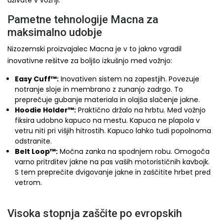
uživate v vožnji.
Pametne tehnologije Macna za
maksimalno udobje
Nizozemski proizvajalec Macna je v to jakno vgradil
inovativne rešitve za boljšo izkušnjo med vožnjo:
Easy Cuff™:
Inovativen sistem na zapestjih. Povezuje
notranje sloje in membrano z zunanjo zadrgo. To
preprečuje gubanje materiala in olajša slačenje jakne.
Hoodie Holder™:
Praktično držalo na hrbtu. Med vožnjo
fiksira udobno kapuco na mestu. Kapuca ne plapola v
vetru niti pri višjih hitrostih. Kapuco lahko tudi popolnoma
odstranite.
Belt Loop™:
Močna zanka na spodnjem robu. Omogoča
varno pritrditev jakne na pas vaših motorističnih kavbojk.
S tem preprečite dvigovanje jakne in zaščitite hrbet pred
vetrom.
Visoka stopnja zaščite po evropskih