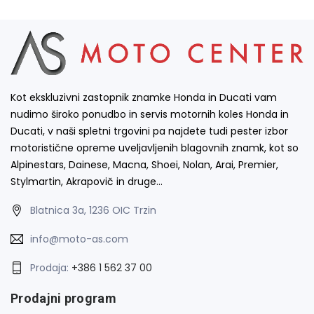
Kot ekskluzivni zastopnik znamke Honda in Ducati vam
nudimo široko ponudbo in servis motornih koles Honda in
Ducati, v naši spletni trgovini pa najdete tudi pester izbor
motoristične opreme uveljavljenih blagovnih znamk, kot so
Alpinestars, Dainese, Macna, Shoei, Nolan, Arai, Premier,
Stylmartin, Akrapovič in druge…
Blatnica 3a, 1236 OIC Trzin
info@moto-as.com
Prodaja:
+386 1 562 37 00
Prodajni program