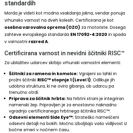
standardih
Morda je videti kot modna vsakdanja jakna, vendar ponuja
vrhunsko varnost na dveh kolesih. Certificirana je kot
osebna varovalna oprema (OZO)
za motoriste. Dosega
zahteve evropskega standarda
EN 17092-4:2020
in spada
v varnostni
razred A
.
Certificirana varnost in nevidni ščitniki RISC™
Za ublažitev udarcev skrbijo vrhunski varnostni elementi:
Ščitniki za ramena in komolce:
Vgrajeni so lahki in
prožni ščitniki
RISC™ stopnje 1 (Level 1)
. Odlikuje jih
udobna struktura, ki ne ovira gibanja, ob udarcu pa
trenutno otrdi.
Priprava za ščitnik hrbta:
Na hrbtni strani je integriran
namenski žep. Pripravljen je za enostavno naknadno
vgradnjo certificiranega hrbtnega ščitnika RISC™.
Odsevni elementi Side Eye™:
Strateško nameščeni
odsevni detajli na bokih. Močno izboljšajo vašo vidljivost iz
bočne smeri v nočnem času.