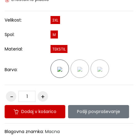
Velikost:
3XL
Spol:
M
Material:
TEKSTIL
Barva:
Dodaj v košarico
Pošlji povpraševanje
Blagovna znamka:
Macna