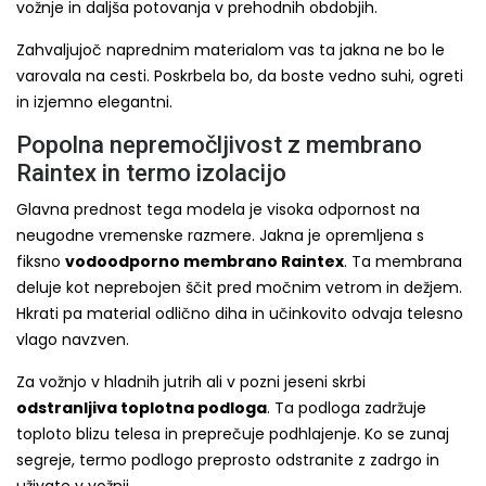
vožnje in daljša potovanja v prehodnih obdobjih.
Zahvaljujoč naprednim materialom vas ta jakna ne bo le
varovala na cesti. Poskrbela bo, da boste vedno suhi, ogreti
in izjemno elegantni.
Popolna nepremočljivost z membrano
Raintex in termo izolacijo
Glavna prednost tega modela je visoka odpornost na
neugodne vremenske razmere. Jakna je opremljena s
fiksno
vodoodporno membrano Raintex
. Ta membrana
deluje kot neprebojen ščit pred močnim vetrom in dežjem.
Hkrati pa material odlično diha in učinkovito odvaja telesno
vlago navzven.
Za vožnjo v hladnih jutrih ali v pozni jeseni skrbi
odstranljiva toplotna podloga
. Ta podloga zadržuje
toploto blizu telesa in preprečuje podhlajenje. Ko se zunaj
segreje, termo podlogo preprosto odstranite z zadrgo in