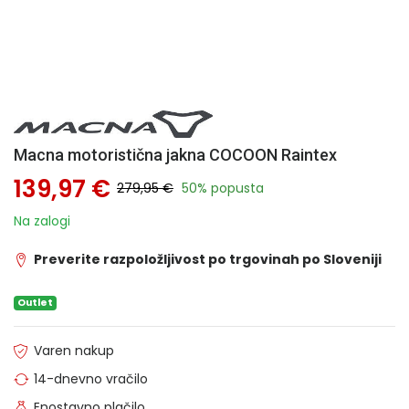
Macna motoristična jakna COCOON Raintex
139,97 €
279,95 €
50% popusta
Na zalogi
Preverite razpoložljivost po trgovinah po Sloveniji
Outlet
Varen nakup
14-dnevno vračilo
Enostavno plačilo