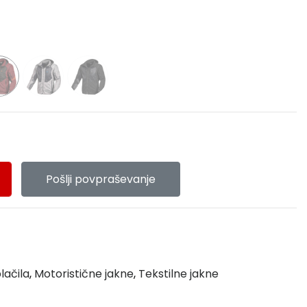
Pošlji povpraševanje
lačila
,
Motoristične jakne
,
Tekstilne jakne