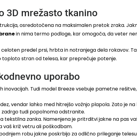
o 3D mrežasto tkanino
rukcija, osredotočena na maksimalen pretok zraka. Jakna 
mbrane
in nima termo podloge, kar omogoča, da veter nem
 celoten predel prsi, hrbta in notranjega dela rokavov. Ta 
 toploto stran od telesa, kar preprečuje potenje.
akodnevno uporabo
inovacijah. Tudi model Breeze vsebuje pametne rešitve, k
dez, vendar lahko med hitrejšo vožnjo plapola. Zato je 
z zadrgo tudi popolnoma odstranite.
kstilna zanka. Namenjena je pritrditvi jakne na pas vaših
la vaš križ vetru ali poškodbam.
n spodnjem robu jakne poskrbijo za odlično prileganje teles