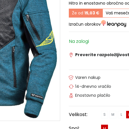
Hitro in enostavno obročno o
Že od
15,03 €
Vaš mesečn
Izračun obrokov
Na zalogi
Preverite razpoložljivost
Varen nakup
14-dnevno vračilo
Enostavno plačilo
Velikost:
S
M
L
Spol:
M