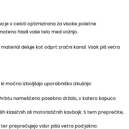
je v celoti optimizirana za visoke poletne
oteno hladi vaše telo med vožnjo.
material deluje kot odprt zračni kanal. Vsak piš vetra
i močno izboljšajo uporabniško izkušnjo:
na hrbtu nameščeno posebno držalo, v katero kapuco
 klasičnih ali motorističnih kavbojk. S tem preprečite,
u ter preprečujejo vdor piša vetra pod jakno.