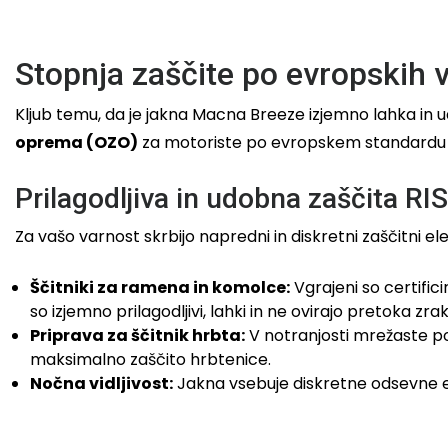
Stopnja zaščite po evropskih 
Kljub temu, da je jakna Macna Breeze izjemno lahka in 
oprema (OZO)
za motoriste po evropskem standard
Prilagodljiva in udobna zaščita RI
Za vašo varnost skrbijo napredni in diskretni zaščitni el
Ščitniki za ramena in komolce:
Vgrajeni so certificir
so izjemno prilagodljivi, lahki in ne ovirajo pretoka zrak
Priprava za ščitnik hrbta:
V notranjosti mrežaste p
maksimalno zaščito hrbtenice.
Nočna vidljivost:
Jakna vsebuje diskretne odsevne el