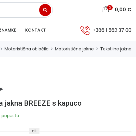
0
0,00
€
+386 1 562 37 00
ZNAMKE
KONTAKT
Motoristična oblačila
Motoristične jakne
Tekstilne jakne
a jakna BREEZE s kapuco
 popusta
ali