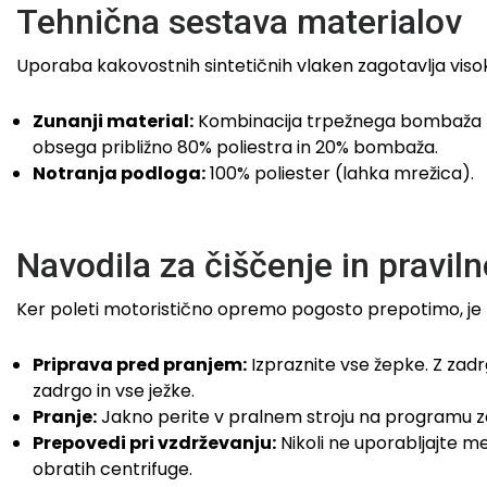
Tehnična sestava materialov
Uporaba kakovostnih sintetičnih vlaken zagotavlja viso
Zunanji material:
Kombinacija trpežnega bombaža (C
obsega približno 80% poliestra in 20% bombaža.
Notranja podloga:
100% poliester (lahka mrežica).
Navodila za čiščenje in pravil
Ker poleti motoristično opremo pogosto prepotimo, je pr
Priprava pred pranjem:
Izpraznite vse žepke. Z zadr
zadrgo in vse ježke.
Pranje:
Jakno perite v pralnem stroju na programu za o
Prepovedi pri vzdrževanju:
Nikoli ne uporabljajte me
obratih centrifuge.