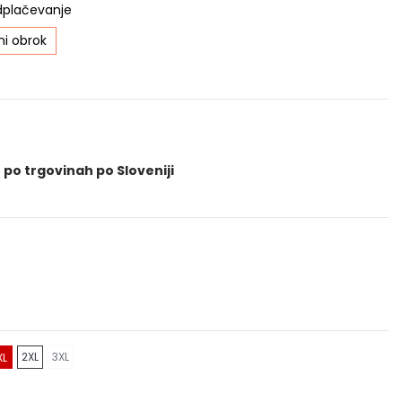
dplačevanje
i obrok
 po trgovinah po Sloveniji
2XL
3XL
XL