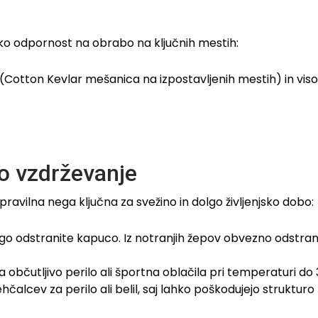
ko odpornost na obrabo na ključnih mestih:
otton Kevlar mešanica na izpostavljenih mestih) in vis
no vzdrževanje
avilna nega ključna za svežino in dolgo življenjsko dobo:
go odstranite kapuco. Iz notranjih žepov obvezno odstran
bčutljivo perilo ali športna oblačila pri temperaturi do 
hčalcev za perilo ali belil, saj lahko poškodujejo struktur