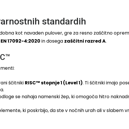
varnostnih standardih
udobna kot navaden pulover, gre za resno zaščitno opremo
u
EN 17092-4:2020
in dosega
zaščitni razred A
.
SC™
ementi:
ani ščitniki
RISC™ stopnje 1 (Level 1)
. Ti ščitniki imajo p
a.
odloge se nahaja namenski žep, ki omogoča hitro naknadn
emente, ki poskrbijo, da ste v nočnih urah ali v slabem 