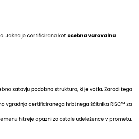
. Jakna je certificirana kot
osebna varovalna
osebno satovju podobno strukturo, ki je votla. Zaradi tega
o vgradnjo certificiranega hrbtnega ščitnika RISC™ za
vremenu hitreje opazni za ostale udeležence v prometu.