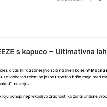
EZE s kapuco – Ultimativna lah
ez, a vas hkrati zanesljivo ščiti na dveh kolesih?
Macna m
mestu. Ta lahkotna tekstilna jakna uspešno briše mejo med
“naked” motorjev.
oju ponuja neprekosljivo zračnost. Ko zunaj pritisne vro