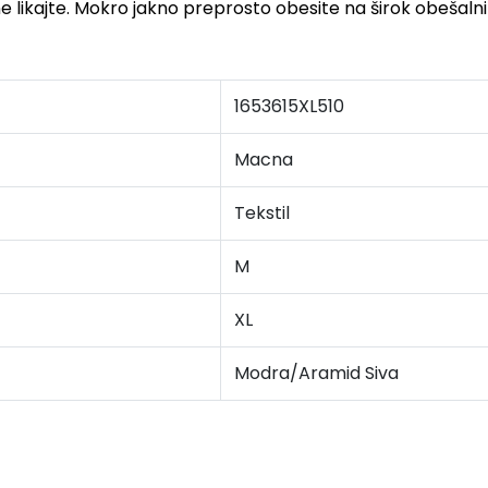
 ne likajte. Mokro jakno preprosto obesite na širok obešalni
1653615XL510
Macna
Tekstil
M
XL
Modra/Aramid Siva