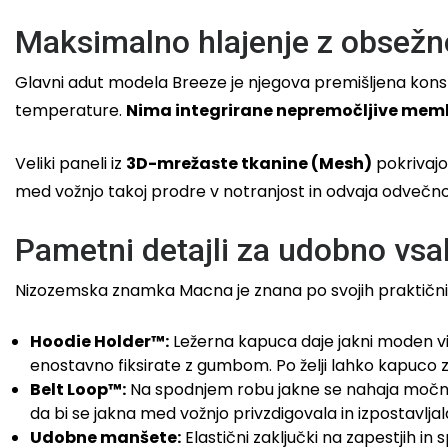
Maksimalno hlajenje z obsežn
Glavni adut modela Breeze je njegova premišljena konst
temperature.
Nima integrirane nepremočljive me
Veliki paneli iz
3D-mrežaste tkanine (Mesh)
pokrivajo
med vožnjo takoj prodre v notranjost in odvaja odvečno
Pametni detajli za udobno vs
Nizozemska znamka Macna je znana po svojih praktičnih 
Hoodie Holder™:
Ležerna kapuca daje jakni moden vi
enostavno fiksirate z gumbom. Po želji lahko kapuco 
Belt Loop™:
Na spodnjem robu jakne se nahaja močna te
da bi se jakna med vožnjo privzdigovala in izpostavlja
Udobne manšete:
Elastični zaključki na zapestjih i